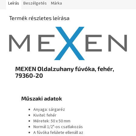
Leírás
Beszélgetés
Márka
Termék részletes leírása
MEXEN Oldalzuhany fúvóka, fehér,
79360-20
Műszaki adatok
Anyaga: sárgaréz
Kivitel: fehér
Méretek: 50 x 50 mm
Normál 1/2"-os csatlakozás
A fúvóka felülete ellenáll az