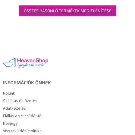
ÖSSZES HASONLÓ TERMÉKEK MEGJELENÍTÉSE
L
á
b
l
é
c
INFORMÁCIÓK ÖNNEK
Rólunk
Szállítás és fizetés
Adatkezelés
Elállás a szerződéstől
Névjegy
Visszaküldési politika