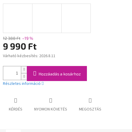
12 388 Ft
–19 %
9 990 Ft
Várható kézbesítés:
2026.8.11
Egységár:
Hozzáadás a kosárhoz
Részletes információ
KÉRDÉS
NYOMON KÖVETÉS
MEGOSZTÁS