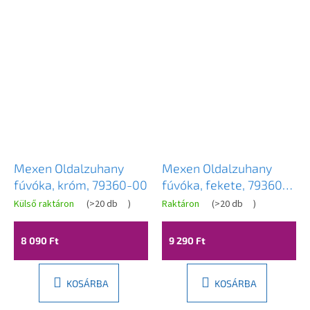
Mexen Oldalzuhany
Mexen Oldalzuhany
fúvóka, króm, 79360-00
fúvóka, fekete, 79360-
70
Külső raktáron
(
>20 db
)
Raktáron
(
>20 db
)
8 090 Ft
9 290 Ft
KOSÁRBA
KOSÁRBA