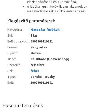
elszíneződésnek és a korróziónak
A fúvókán gumi fúvókák vannak, amelyek
megakadályozzák a vízkő leülepedését
Kiegészítő paraméterek
Kategória
:
Masszázs fúvókák
Súly
:
1 kg
EAN vonalkód
:
5907709119321
Forma
:
Négyzetes
Gyártó
:
Mexen
sklad
:
Na sklade (Heavenshop)
Szerelés
:
felszínre
Szín
:
fehér
Típus
:
Sprcha - trysky
EAN
:
5907709119321
Hasonló termékek