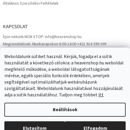
Általános Szerződési Feltételek
KAPCSOLAT
Írjon nekünk:
NON STOP: info@heavenshop.hu
Megrendelések:
Munkanapokon 8:00-14:00 +421 914 399 399
Panaszok:
Munkanapokon 8:00-14:00 +421 914 399 399
Weboldalunk sütiket használ. Kérjük, fogadja el a sütik
Facebook
HeavenShop.sk
használatát a következő célokra: a heavenshop.hu weboldal
megfelelő működése, a weboldal látogatottságának
mérése, egyéb speciális funkciók érdekében, amelyek
Eredményeink
segítségével optimalizálhatjuk webáruházunk
szolgáltatásait. Weboldalunk használatával hozzájárulását
adja a sütik használatához. Tudjon meg többet
itt
Árukereső.hu
Beállítások
Elutasítom
Elfogadom