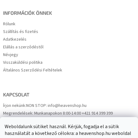
INFORMÁCIÓK ÖNNEK
Rólunk
Szállítás és fizetés
Adatkezelés
Elállás a szerződéstől
Névjegy
Visszaküldési politika
Általános Szerződési Feltételek
KAPCSOLAT
Írjon nekünk:
NON STOP: info@heavenshop.hu
Megrendelések:
Munkanapokon 8:00-14:00 +421 914 399 399
Panaszok:
Munkanapokon 8:00-14:00 +421 914 399 399
Weboldalunk sütiket használ. Kérjük, fogadja el a sütik
Facebook
HeavenShop.sk
használatát a következő célokra: a heavenshop.hu weboldal