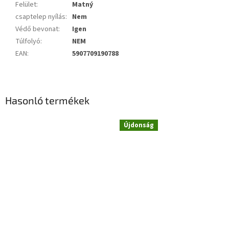
Felület
:
Matný
csaptelep nyílás
:
Nem
Védő bevonat
:
Igen
Túlfolyó
:
NEM
EAN
:
5907709190788
Hasonló termékek
Újdonság
Novinka