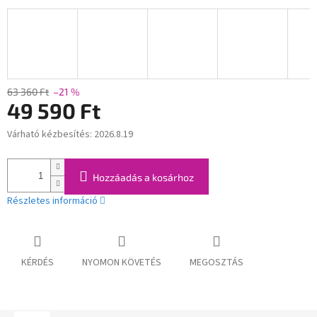
63 360 Ft
–21 %
49 590 Ft
Várható kézbesítés:
2026.8.19
Egységár:
Hozzáadás a kosárhoz
Részletes információ
KÉRDÉS
NYOMON KÖVETÉS
MEGOSZTÁS