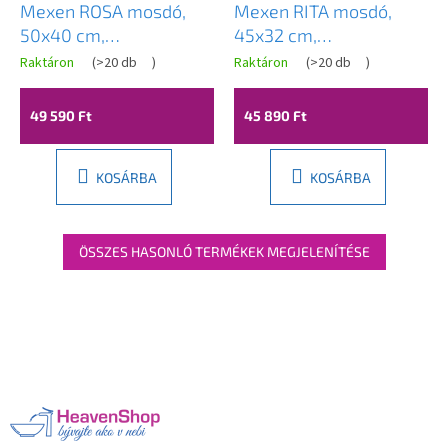
Mexen ROSA mosdó,
Mexen RITA mosdó,
50x40 cm,
45x32 cm,
világosszürke matt,
világosszürke,
Raktáron
(
>20 db
)
Raktáron
(
>20 db
)
21095061
21084561
49 590 Ft
45 890 Ft
KOSÁRBA
KOSÁRBA
ÖSSZES HASONLÓ TERMÉKEK MEGJELENÍTÉSE
L
á
b
l
é
c