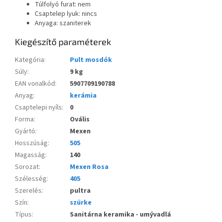
Túlfolyó furat: nem
Csaptelep lyuk: nincs
Anyaga: szaniterek
Kiegészítő paraméterek
Kategória
:
Pult mosdók
Súly
:
9 kg
EAN vonalkód
:
5907709190788
Anyag
:
kerámia
Csaptelepi nyíls
:
0
Forma
:
Ovális
Gyártó
:
Mexen
Hosszúság
:
505
Magasság
:
140
Sorozat
:
Mexen Rosa
Szélesség
:
405
Szerelés
:
pultra
Szín
:
szürke
Típus
:
Sanitárna keramika - umývadlá