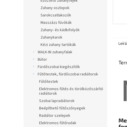
Esőztető zuhanyfejek
Zuhany oszlopok
Sarokcsatlakozók
Masszázs fúvókák
Zuhany- és kádkifolyók
Zuhanykarok
Leírá
Kézi zuhany tartókák
WALK-IN zuhanyfalak
Bútor
Ter
Fürdőszobai kiegészítők
Fűtőtestek, fürdőszobai radiátorok
Fűtőtestek
Elektromos fűtés és törölközőszárító
radiátorok
Szobai lapradiátorok
Beépíthető fűtőszőnyegek
Radiátor szelepek
Me
Elektromos fűtőrudak
fo