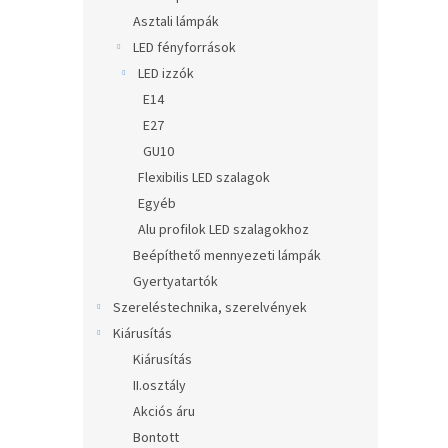
Asztali lámpák
LED fényforrások
LED izzók
E14
E27
GU10
Flexibilis LED szalagok
Egyéb
Alu profilok LED szalagokhoz
Beépíthető mennyezeti lámpák
Gyertyatartók
Szereléstechnika, szerelvények
Kiárusítás
Kiárusítás
II.osztály
Akciós áru
Bontott