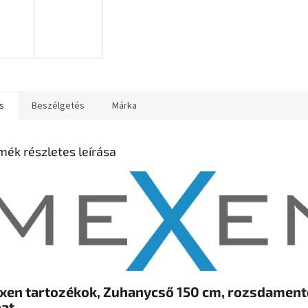
s
Beszélgetés
Márka
mék részletes leírása
xen tartozékok, Zuhanycső 150 cm, rozsdament
nat