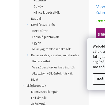
Rozetták
Mexe
Golyók
Zuha
Kilincs kiegészítők
rozs
Nappali
Raktá
fona
Kerti felszerelés
Kerti bútor
3 79
Locsoló pisztolyok
Egyéb
Webolda
Műanyag tömlőcsatlakozók
célokra
Ruhaszárítás, vasalás, ruhatárolás
látogat
Ruhaszárítók
segítsé
használ
Vasalódeszkák és kiegészítők
Akasztók, vállpántok, táskák
Beál
Divat
Világítótestek
Mennyezeti lámpák
Fali lámpák
Állólámpák