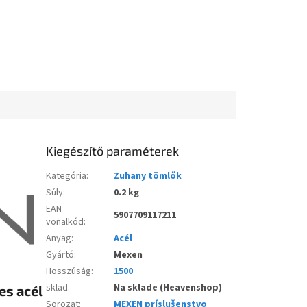
Kiegészítő paraméterek
Kategória
:
Zuhany tömlők
Súly
:
0.2 kg
EAN
5907709117211
vonalkód
:
Anyag
:
Acél
Gyártó
:
Mexen
Hosszúság
:
1500
sklad
:
Na sklade (Heavenshop)
es acél
Sorozat
:
MEXEN príslušenstvo