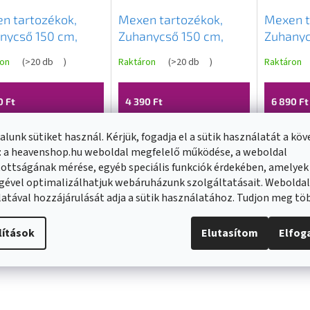
n tartozékok,
Mexen tartozékok,
Mexen t
nycső 150 cm,
Zuhanycső 150 cm,
Zuhanyc
damentes acél
rozsdamentes acél
rozsdam
ron
(
>20 db
)
Raktáron
(
>20 db
)
Raktáron
t, króm, 79460-00
fonat, fekete, 79460-
fonat, g
70
0 Ft
4 390 Ft
6 890 Ft
lunk sütiket használ. Kérjük, fogadja el a sütik használatát a kö
KOSÁRBA
KOSÁRBA
: a heavenshop.hu weboldal megfelelő működése, a weboldal
ottságának mérése, egyéb speciális funkciók érdekében, amelyek
gével optimalizálhatjuk webáruházunk szolgáltatásait. Webolda
atával hozzájárulását adja a sütik használatához. Tudjon meg t
lítások
Elutasítom
Elfo