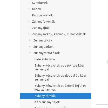
átlagos
Szaniterek
p
értékel
a
Kádak
5-
ből
n
Kádparavánok
0,0
e
Zuhanyfolyókák
csillag.
l
Zuhanyajtók
Zuhanysarkok, kabinok, zuhanytálcák
Zuhanytálcák
Zuhanysarkok
Zuhanytartozékok
Bidé zuhanyok
Zuhany készletek egy pontos kézi
zuhannyal
Zuhany készletek oszloppal és kézi
zuhannyal
Zuhany készletek esőztető fejjel és
kézi zuhannyal
Zuhany tömlők
Kézi zuhany fejek