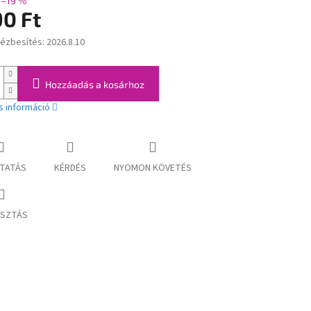
–19 %
90 Ft
kézbesítés:
2026.8.10
:
Hozzáadás a kosárhoz
s információ
TATÁS
KÉRDÉS
NYOMON KÖVETÉS
SZTÁS