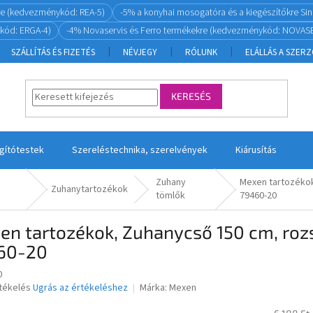
re (kedvezménykód: REA-5)
-5% a konyhai mosogatóra és a kiegészítőkre S
kód: ERGA-4)
-4% Novaservis és Ferro termékekre (kedvezménykód: NOVASE
SZÁLLÍTÁS ÉS FIZETÉS
NÉVJEGY
RÓLUNK
ELÁLLÁS A SZER
KERESÉS
ágítótestek
Szereléstechnika, szerelvények
Kiárusítás
Zuhany
Mexen tartozékok
Zuhanytartozékok
tömlők
79460-20
n tartozékok, Zuhanycső 150 cm, rozs
60-20
0
rtékelés
Ugrás az értékeléshez
Márka:
Mexen