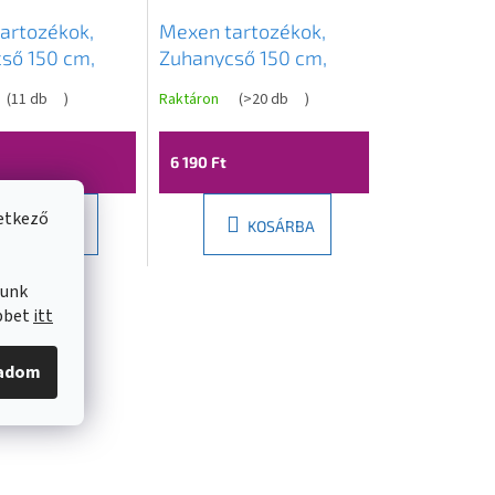
artozékok,
Mexen tartozékok,
ső 150 cm,
Zuhanycső 150 cm,
entes acél
rozsdamentes fonat,
(
11 db
)
Raktáron
(
>20 db
)
rafit, 79460-66
rose gold, 79460-60
6 190 Ft
vetkező
KOSÁRBA
KOSÁRBA
lunk
öbbet
itt
gadom