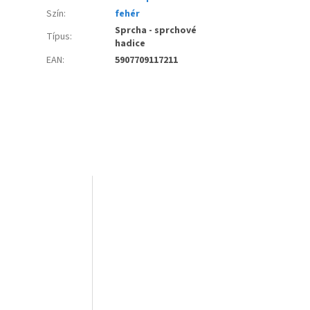
Szín
:
fehér
Sprcha - sprchové
Típus
:
hadice
EAN
:
5907709117211