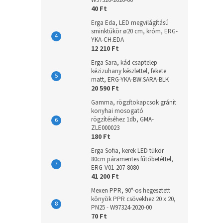
W97320-2020-00
40 Ft
Erga Eda, LED megvilágítású
sminktükör ø20 cm, króm, ERG-
YKA-CH.EDA
12 210 Ft
Erga Sara, kád csaptelep
kézizuhany készlettel, fekete
matt, ERG-YKA-BW.SARA-BLK
20 590 Ft
Gamma, rögzítokapcsok gránit
konyhai mosogató
rögzítéséhez 1db, GMA-
ZLE000023
180 Ft
Erga Sofia, kerek LED tükör
80cm páramentes fűtőbetéttel,
ERG-V01-207-8080
41 200 Ft
Mexen PPR, 90°-os hegesztett
könyök PPR csövekhez 20 x 20,
PN25 - W97324-2020-00
70 Ft