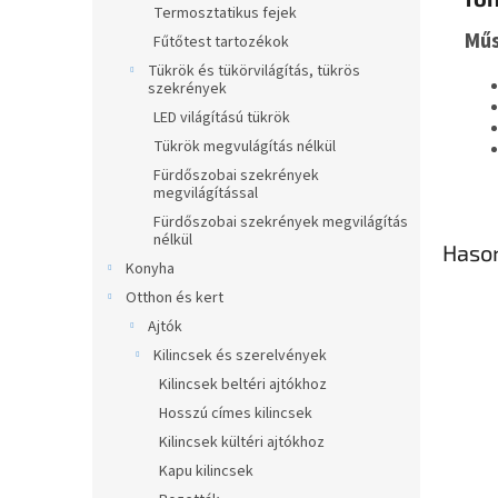
Termosztatikus fejek
Műs
Fűtőtest tartozékok
Tükrök és tükörvilágítás, tükrös
szekrények
LED világítású tükrök
Tükrök megvulágítás nélkül
Fürdőszobai szekrények
megvilágítással
Fürdőszobai szekrények megvilágítás
nélkül
Haso
Konyha
Otthon és kert
Ajtók
Kilincsek és szerelvények
Kilincsek beltéri ajtókhoz
Hosszú címes kilincsek
Kilincsek kültéri ajtókhoz
Kapu kilincsek