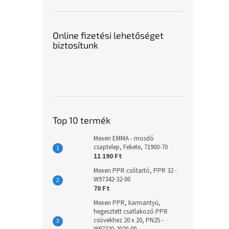
Online fizetési lehetőséget
biztosítunk
Top 10 termék
Mexen EMMA - mosdó
csaptelep, Fekete, 71900-70
11 190 Ft
Mexen PPR csőtartó, PPR 32 -
W97342-32-00
70 Ft
Mexen PPR, karmantyú,
hegesztett csatlakozó PPR
csövekhez 20 x 20, PN25 -