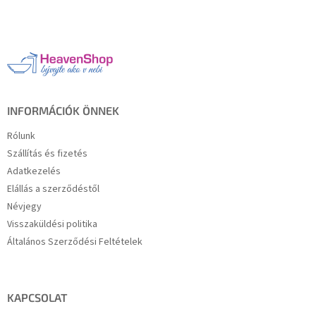
L
á
b
l
é
c
INFORMÁCIÓK ÖNNEK
Rólunk
Szállítás és fizetés
Adatkezelés
Elállás a szerződéstől
Névjegy
Visszaküldési politika
Általános Szerződési Feltételek
KAPCSOLAT