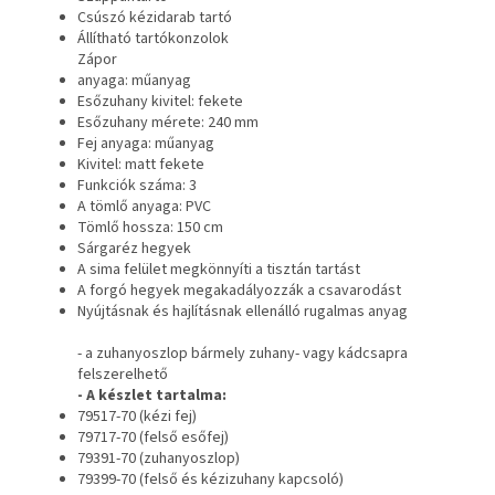
Csúszó kézidarab tartó
Állítható tartókonzolok
Zápor
anyaga: műanyag
Esőzuhany kivitel: fekete
Esőzuhany mérete: 240 mm
Fej anyaga: műanyag
Kivitel: matt fekete
Funkciók száma: 3
A tömlő anyaga: PVC
Tömlő hossza: 150 cm
Sárgaréz hegyek
A sima felület megkönnyíti a tisztán tartást
A forgó hegyek megakadályozzák a csavarodást
Nyújtásnak és hajlításnak ellenálló rugalmas anyag
- a zuhanyoszlop bármely zuhany- vagy kádcsapra
felszerelhető
- A készlet tartalma:
79517-70 (kézi fej)
79717-70 (felső esőfej)
79391-70 (zuhanyoszlop)
79399-70 (felső és kézizuhany kapcsoló)