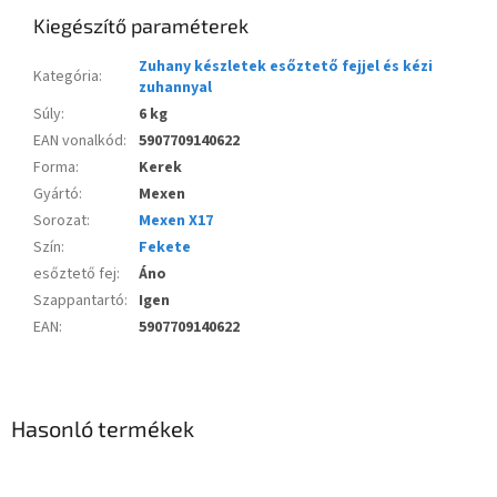
Kiegészítő paraméterek
Zuhany készletek esőztető fejjel és kézi
Kategória
:
zuhannyal
Súly
:
6 kg
EAN vonalkód
:
5907709140622
Forma
:
Kerek
Gyártó
:
Mexen
Sorozat
:
Mexen X17
Szín
:
Fekete
esőztető fej
:
Áno
Szappantartó
:
Igen
EAN
:
5907709140622
Hasonló termékek