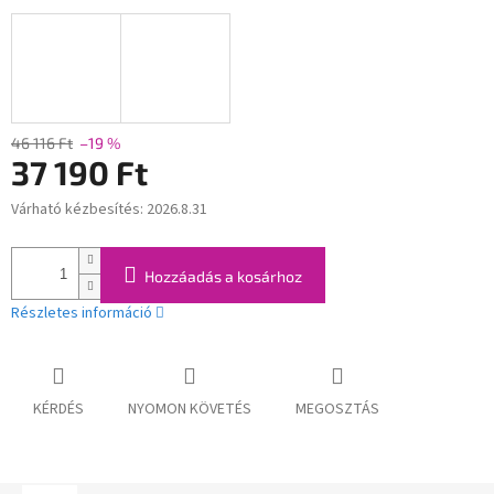
46 116 Ft
–19 %
37 190 Ft
Várható kézbesítés:
2026.8.31
Egységár:
Hozzáadás a kosárhoz
Részletes információ
KÉRDÉS
NYOMON KÖVETÉS
MEGOSZTÁS