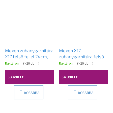
Mexen zuhanygarnitúra
Mexen X17
X17 felső fejjel 24cm,
zuhanygarnitúra felső
króm, 798171791-00
fejjel 24cm, króm /
Raktáron
(
>20 db
)
Raktáron
(
>20 db
)
fehér, 798171791-02
38 490 Ft
34 090 Ft
KOSÁRBA
KOSÁRBA