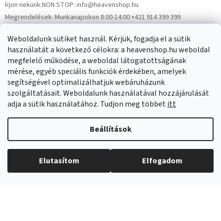
Írjon nekünk:
NON STOP: info@heavenshop.hu
Megrendelések:
Munkanapokon 8:00-14:00 +421 914 399 399
Panaszok:
Munkanapokon 8:00-14:00 +421 914 399 399
Weboldalunk sütiket használ. Kérjük, fogadja el a sütik
Facebook
HeavenShop.sk
használatát a következő célokra: a heavenshop.hu weboldal
megfelelő működése, a weboldal látogatottságának
mérése, egyéb speciális funkciók érdekében, amelyek
Eredményeink
segítségével optimalizálhatjuk webáruházunk
szolgáltatásait. Weboldalunk használatával hozzájárulását
adja a sütik használatához. Tudjon meg többet
itt
Árukereső.hu
Beállítások
Elutasítom
Elfogadom
Copyright 2026
Heavenshop
. Minden jog fenntartva.