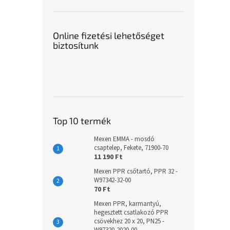
Online fizetési lehetőséget
biztosítunk
Top 10 termék
Mexen EMMA - mosdó
csaptelep, Fekete, 71900-70
11 190 Ft
Mexen PPR csőtartó, PPR 32 -
W97342-32-00
70 Ft
Mexen PPR, karmantyú,
hegesztett csatlakozó PPR
csövekhez 20 x 20, PN25 -