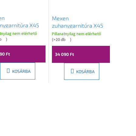
en
Mexen
nygarnitúra X45
zuhanygarnitúra X45
 fejjel 20x20 cm,
felső fejjel 20x20 cm,
atnyilag nem elérhető
Pillanatnyilag nem elérhető
y, 798454591-50
b
)
fekete, 798454591-70
(
>20 db
)
90 Ft
34 090 Ft
KOSÁRBA
KOSÁRBA