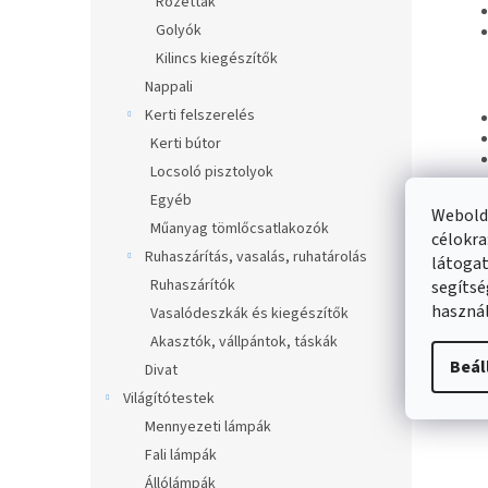
Rozetták
Golyók
Kilincs kiegészítők
Nappali
Kerti felszerelés
Kerti bútor
Locsoló pisztolyok
Egyéb
Webolda
Műanyag tömlőcsatlakozók
célokra
Ruhaszárítás, vasalás, ruhatárolás
látogat
Haso
Ruhaszárítók
segítsé
használ
Vasalódeszkák és kiegészítők
Akasztók, vállpántok, táskák
Beál
Divat
Világítótestek
Mennyezeti lámpák
Fali lámpák
Állólámpák