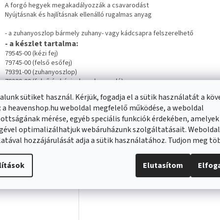
A forgó hegyek megakadályozzák a csavarodást
Nyújtásnak és hajlításnak ellenálló rugalmas anyag
- a zuhanyoszlop bármely zuhany- vagy kádcsapra felszerelhető
- a készlet tartalma:
79545-00 (kézi fej)
79745-00 (felső esőfej)
79391-00 (zuhanyoszlop)
79399-00 (felső és kézizuhany kapcsoló)
lunk sütiket használ. Kérjük, fogadja el a sütik használatát a kö
: a heavenshop.hu weboldal megfelelő működése, a weboldal
ottságának mérése, egyéb speciális funkciók érdekében, amelyek
nló termékek
gével optimalizálhatjuk webáruházunk szolgáltatásait. Webolda
atával hozzájárulását adja a sütik használatához. Tudjon meg t
lítások
Elutasítom
Elfo