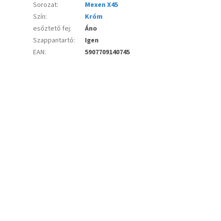
Sorozat
:
Mexen X45
Szín
:
Króm
esőztető fej
:
Áno
Szappantartó
:
Igen
EAN
:
5907709140745