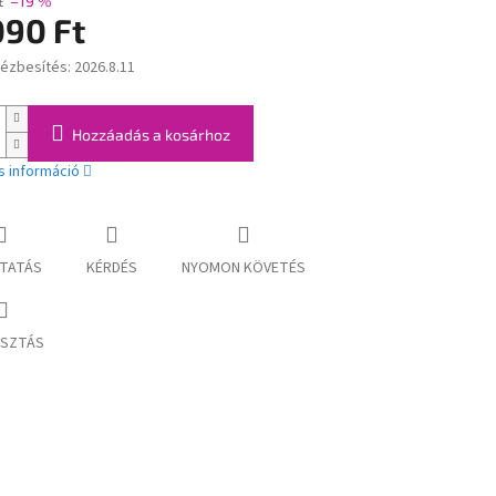
t
–19 %
090 Ft
kézbesítés:
2026.8.11
:
Hozzáadás a kosárhoz
s információ
TATÁS
KÉRDÉS
NYOMON KÖVETÉS
SZTÁS