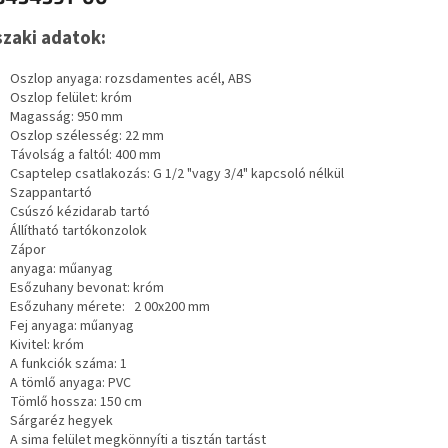
zaki adatok:
Oszlop anyaga: rozsdamentes acél, ABS
Oszlop felület: króm
Magasság: 950 mm
Oszlop szélesség: 22 mm
Távolság a faltól: 400 mm
Csaptelep csatlakozás: G 1/2 "vagy 3/4" kapcsoló nélkül
Szappantartó
Csúszó kézidarab tartó
Állítható tartókonzolok
Zápor
anyaga: műanyag
Esőzuhany bevonat: króm
Esőzuhany mérete:
2
00x200 mm
Fej anyaga: műanyag
Kivitel: króm
A funkciók száma: 1
A tömlő anyaga: PVC
Tömlő hossza: 150 cm
Sárgaréz hegyek
A sima felület megkönnyíti a tisztán tartást