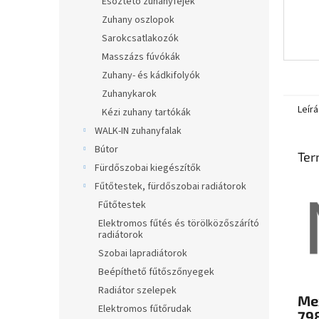
Esőztető zuhanyfejek
Zuhany oszlopok
Sarokcsatlakozók
Masszázs fúvókák
Zuhany- és kádkifolyók
Zuhanykarok
Leírá
Kézi zuhany tartókák
WALK-IN zuhanyfalak
Bútor
Ter
Fürdőszobai kiegészítők
Fűtőtestek, fürdőszobai radiátorok
Fűtőtestek
Elektromos fűtés és törölközőszárító
radiátorok
Szobai lapradiátorok
Beépíthető fűtőszőnyegek
Radiátor szelepek
Me
Elektromos fűtőrudak
79