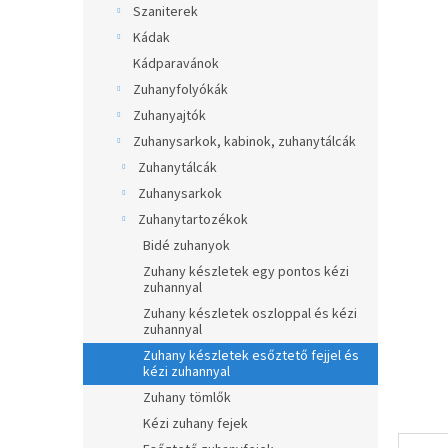
átlagos
Szaniterek
p
értékel
a
Kádak
5-
ből
n
Kádparavánok
0,0
e
Zuhanyfolyókák
csillag.
l
Zuhanyajtók
Zuhanysarkok, kabinok, zuhanytálcák
Zuhanytálcák
Zuhanysarkok
Zuhanytartozékok
Bidé zuhanyok
Zuhany készletek egy pontos kézi
zuhannyal
Zuhany készletek oszloppal és kézi
zuhannyal
Zuhany készletek esőztető fejjel és
kézi zuhannyal
Zuhany tömlők
Kézi zuhany fejek