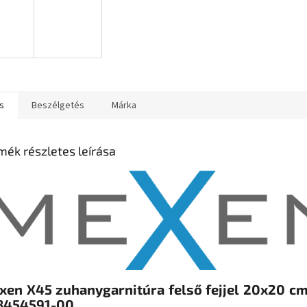
s
Beszélgetés
Márka
mék részletes leírása
xen X45 zuhanygarnitúra felső fejjel 20x20 cm
8454591-00