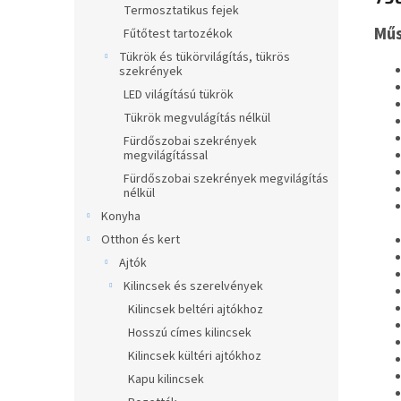
Termosztatikus fejek
Műs
Fűtőtest tartozékok
Tükrök és tükörvilágítás, tükrös
szekrények
LED világítású tükrök
Tükrök megvulágítás nélkül
Fürdőszobai szekrények
megvilágítással
Fürdőszobai szekrények megvilágítás
nélkül
Konyha
Otthon és kert
Ajtók
Kilincsek és szerelvények
Kilincsek beltéri ajtókhoz
Hosszú címes kilincsek
Kilincsek kültéri ajtókhoz
Kapu kilincsek