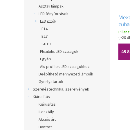
Asztali lámpák
LED fényforrások
Mex
LED izzók
zuha
E14
felső
Pillan
E27
aran
(
>20 d
GU10
Flexibilis LED szalagok
45 8
Egyéb
Alu profilok LED szalagokhoz
Beépíthető mennyezeti lámpák
Gyertyatartók
Szereléstechnika, szerelvények
Kiárusítás
Kiárusítás
II.osztály
Akciós áru
Bontott