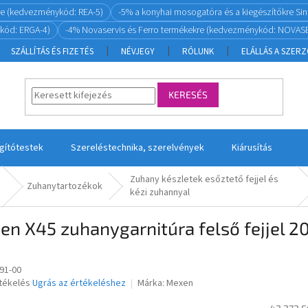
re (kedvezménykód: REA-5)
-5% a konyhai mosogatóra és a kiegészítőkre S
kód: ERGA-4)
-4% Novaservis és Ferro termékekre (kedvezménykód: NOVASE
SZÁLLÍTÁS ÉS FIZETÉS
NÉVJEGY
RÓLUNK
ELÁLLÁS A SZER
KERESÉS
ágítótestek
Szereléstechnika, szerelvények
Kiárusítás
Zuhany készletek esőztető fejjel és
Zuhanytartozékok
kézi zuhannyal
en X45 zuhanygarnitúra felső fejjel 
91-00
rtékelés
Ugrás az értékeléshez
Márka:
Mexen