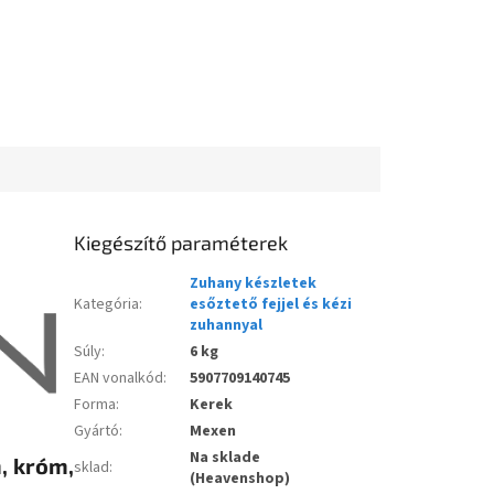
Kiegészítő paraméterek
Zuhany készletek
Kategória
:
esőztető fejjel és kézi
zuhannyal
Súly
:
6 kg
EAN vonalkód
:
5907709140745
Forma
:
Kerek
Gyártó
:
Mexen
Na sklade
, króm,
sklad
:
(Heavenshop)