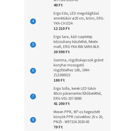
W97320-2020-00
40 Ft
Erga Eda, LED megvilágítású
sminktükör ø20 cm, króm, ERG-
YKA-CH.EDA
12 210 Ft
Erga Sara, kád csaptelep
kézizuhany készlettel, fekete
matt, ERG-YKA-BW.SARA-BLK
20 590 Ft
Gamma, rögzítokapcsok gránit
konyhai mosogató
rögzítéséhez 1db, GMA-
ZLE000023
180 Ft
Erga Sofia, kerek LED tükör
80cm páramentes fűtőbetéttel,
ERG-V01-207-8080
41 200 Ft
Mexen PPR, 90°-os hegesztett
könyök PPR csövekhez 20 x 20,
PN25 - W97324-2020-00
70 Ft