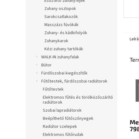
Esőztető zuhanyfejek
Zuhany oszlopok
Sarokcsatlakozók
Masszázs fúvókák
Zuhany- és kádkifolyók
Leírá
Zuhanykarok
Kézi zuhany tartókák
WALK-IN zuhanyfalak
Ter
Bútor
Fürdőszobai kiegészítők
Fűtőtestek, fürdőszobai radiátorok
Fűtőtestek
Elektromos fűtés és törölközőszárító
radiátorok
Szobai lapradiátorok
Beépíthető fűtőszőnyegek
Me
Radiátor szelepek
79
Elektromos fűtőrudak