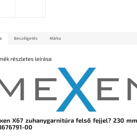
s
Beszélgetés
Márka
mék részletes leírása
xen X67 zuhanygarnitúra felső fejjel? 230 mm
8676791-00