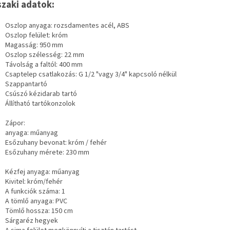
zaki adatok:
Oszlop anyaga: rozsdamentes acél, ABS
Oszlop felület: króm
Magasság: 950 mm
Oszlop szélesség: 22 mm
Távolság a faltól: 400 mm
Csaptelep csatlakozás: G 1/2 "vagy 3/4" kapcsoló nélkül
Szappantartó
Csúszó kézidarab tartó
Állítható tartókonzolok
Zápor:
anyaga: műanyag
Esőzuhany bevonat: króm / fehér
Esőzuhany mérete:
230 mm
Kézfej anyaga: műanyag
Kivitel: króm/fehér
A funkciók száma: 1
A tömlő anyaga: PVC
Tömlő hossza: 150 cm
Sárgaréz hegyek