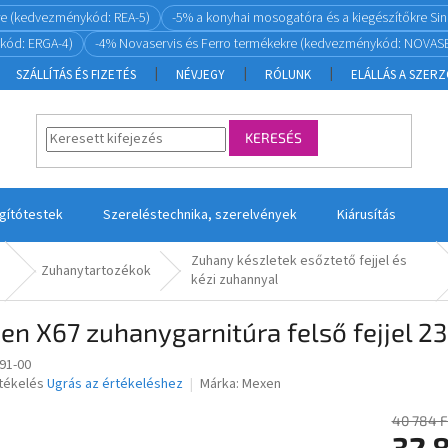
re (kedvezménykód: REA-5)
-5% a konyhai mosogatóra és a kiegészítőkre S
kód: ERGA-4)
-4% Novaservis és Ferro termékekre (kedvezménykód: NOVASE
SZÁLLÍTÁS ÉS FIZETÉS
NÉVJEGY
RÓLUNK
ELÁLLÁS A SZER
KERESÉS
ágítótestek
Szereléstechnika, szerelvények
Kiárusítás
Zuhany készletek esőztető fejjel és
Zuhanytartozékok
kézi zuhannyal
en X67 zuhanygarnitúra felső fejjel 
91-00
rtékelés
Ugrás az értékeléshez
Márka:
Mexen
40 784 F
32 
ése