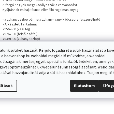
A sima felület megkönnyíti a tisztán tartást
A forgó hegyek megakadályozzák a csavarodást
Nyújtásnak és hajlításnak ellenálló rugalmas anyag
- a zuhanyoszlop bármely zuhany- vagy kádcsapra felszerelhető
- A készlet tartalma:
79567-00 (kézi fej)
79767-00 (felső esőfej)
79391-00 (zuhanyoszlop)
79399-00 (felső és kézizuhany kapcsoló)
lunk sütiket használ. Kérjük, fogadja el a sütik használatát a kö
: a heavenshop.hu weboldal megfelelő működése, a weboldal
ottságának mérése, egyéb speciális funkciók érdekében, amelyek
nló termékek
gével optimalizálhatjuk webáruházunk szolgáltatásait. Webolda
atával hozzájárulását adja a sütik használatához. Tudjon meg t
lítások
Elutasítom
Elfo