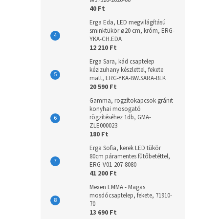
W97320-2020-00
40 Ft
Erga Eda, LED megvilágítású
sminktükör ø20 cm, króm, ERG-
YKA-CH.EDA
12 210 Ft
Erga Sara, kád csaptelep
kézizuhany készlettel, fekete
matt, ERG-YKA-BW.SARA-BLK
20 590 Ft
Gamma, rögzítokapcsok gránit
konyhai mosogató
rögzítéséhez 1db, GMA-
ZLE000023
180 Ft
Erga Sofia, kerek LED tükör
80cm páramentes fűtőbetéttel,
ERG-V01-207-8080
41 200 Ft
Mexen EMMA - Magas
mosdócsaptelep, fekete, 71910-
70
13 690 Ft