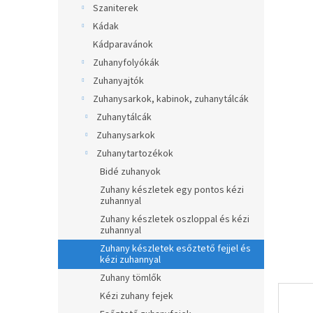
5-
Szaniterek
p
ből
a
Kádak
0,0
n
Kádparavánok
csillag.
e
Zuhanyfolyókák
l
Zuhanyajtók
Zuhanysarkok, kabinok, zuhanytálcák
Zuhanytálcák
Zuhanysarkok
Zuhanytartozékok
Bidé zuhanyok
Zuhany készletek egy pontos kézi
zuhannyal
Zuhany készletek oszloppal és kézi
zuhannyal
Zuhany készletek esőztető fejjel és
kézi zuhannyal
Zuhany tömlők
Kézi zuhany fejek