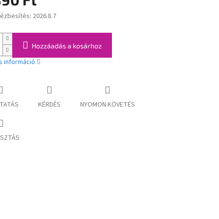
kézbesítés:
2026.8.7
:
Hozzáadás a kosárhoz
s információ
TATÁS
KÉRDÉS
NYOMON KÖVETÉS
SZTÁS