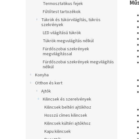
Műs
Termosztatikus fejek
Fűtőtest tartozékok
Tükrök és tükörvilágítás, tükrös
szekrények
LED világítású tükrök
Tükrök megvulágítás nélkül
Fürdőszobai szekrények
megvilágítással
Fürdőszobai szekrények megvilágítás
nélkül
Konyha
Otthon és kert
Ajtók
Kilincsek és szerelvények
Kilincsek beltéri ajtókhoz
Hosszú címes kilincsek
Kilincsek kültéri ajtókhoz
Kapu kilincsek