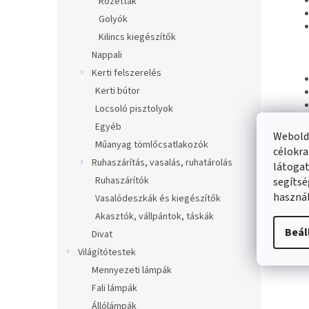
Rozetták
Golyók
Kilincs kiegészítők
Nappali
Kerti felszerelés
Kerti bútor
Locsoló pisztolyok
Egyéb
Webolda
Műanyag tömlőcsatlakozók
célokra
Ruhaszárítás, vasalás, ruhatárolás
látogat
Haso
Ruhaszárítók
segítsé
használ
Vasalódeszkák és kiegészítők
Akasztók, vállpántok, táskák
Beál
Divat
Világítótestek
Mennyezeti lámpák
Fali lámpák
Állólámpák