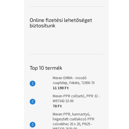
Online fizetési lehetőséget
biztosítunk
Top 10 termék
Mexen EMMA - mosdó
csaptelep, Fekete, 71900-70
11 190 Ft
Mexen PPR csőtartó, PPR 32 -
W97342-32-00
70 Ft
Mexen PPR, karmantyú,
hegesztett csatlakozó PPR
csövekhez 20 x 20, PN25 -