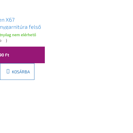
n X67
nygarnitúra felső
l 230 mm, fekete,
atnyilag nem elérhető
76791-70
b
)
90 Ft
KOSÁRBA