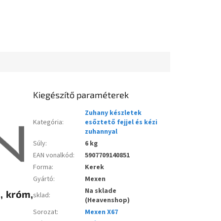
Kiegészítő paraméterek
Zuhany készletek
Kategória
:
esőztető fejjel és kézi
zuhannyal
Súly
:
6 kg
EAN vonalkód
:
5907709140851
Forma
:
Kerek
Gyártó
:
Mexen
Na sklade
, króm,
sklad
:
(Heavenshop)
Sorozat
:
Mexen X67