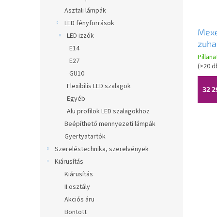
Asztali lámpák
LED fényforrások
Mexe
LED izzók
zuha
E14
fejje
Pillan
E27
7986
(
>20 d
GU10
Flexibilis LED szalagok
32 2
Egyéb
Alu profilok LED szalagokhoz
Beépíthető mennyezeti lámpák
Gyertyatartók
Szereléstechnika, szerelvények
Kiárusítás
Kiárusítás
II.osztály
Akciós áru
Bontott