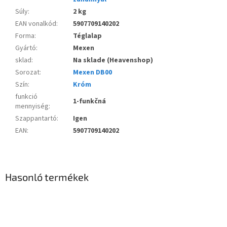
Súly
:
2 kg
EAN vonalkód
:
5907709140202
Forma
:
Téglalap
Gyártó
:
Mexen
sklad
:
Na sklade (Heavenshop)
Sorozat
:
Mexen DB00
Szín
:
Króm
funkció
1-funkčná
mennyiség
:
Szappantartó
:
Igen
EAN
:
5907709140202
Hasonló termékek