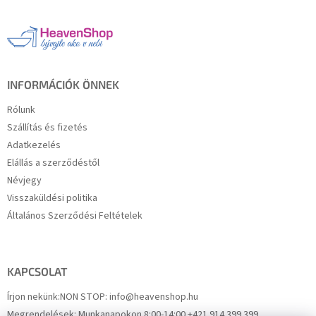
b
l
é
c
INFORMÁCIÓK ÖNNEK
Rólunk
Szállítás és fizetés
Adatkezelés
Elállás a szerződéstől
Névjegy
Visszaküldési politika
Általános Szerződési Feltételek
KAPCSOLAT
Írjon nekünk:
NON STOP: info@heavenshop.hu
Megrendelések:
Munkanapokon 8:00-14:00 +421 914 399 399