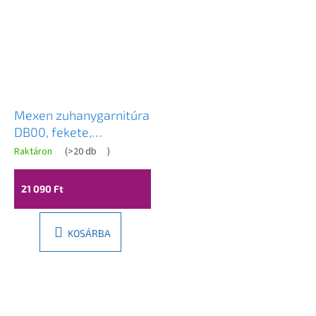
Mexen zuhanygarnitúra
DB00, fekete,
785004584-70
Raktáron
(
>20 db
)
21 090 Ft
KOSÁRBA
L
á