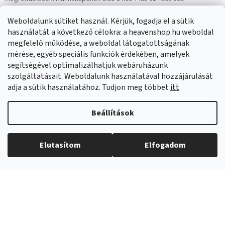
Panaszok:
Munkanapokon 8:00-14:00 +421 914 399 399
Weboldalunk sütiket használ. Kérjük, fogadja el a sütik
Facebook
HeavenShop.sk
használatát a következő célokra: a heavenshop.hu weboldal
megfelelő működése, a weboldal látogatottságának
mérése, egyéb speciális funkciók érdekében, amelyek
Eredményeink
segítségével optimalizálhatjuk webáruházunk
szolgáltatásait. Weboldalunk használatával hozzájárulását
adja a sütik használatához. Tudjon meg többet
itt
Árukereső.hu
Beállítások
Elutasítom
Elfogadom
Copyright 2026
Heavenshop
. Minden jog fenntartva.