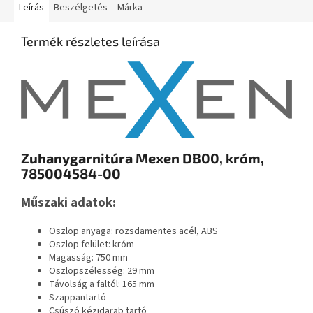
Leírás
Beszélgetés
Márka
Termék részletes leírása
Zuhanygarnitúra Mexen DB00, króm,
785004584-00
Műszaki adatok:
Oszlop anyaga: rozsdamentes acél, ABS
Oszlop felület: króm
Magasság: 750 mm
Oszlopszélesség: 29 mm
Távolság a faltól: 165 mm
Szappantartó
Csúszó kézidarab tartó