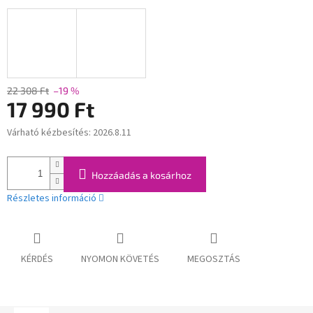
22 308 Ft
–19 %
17 990 Ft
Várható kézbesítés:
2026.8.11
Egységár:
Hozzáadás a kosárhoz
Részletes információ
KÉRDÉS
NYOMON KÖVETÉS
MEGOSZTÁS