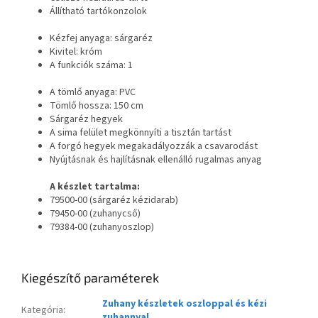
Állítható tartókonzolok
Kézfej anyaga: sárgaréz
Kivitel: króm
A funkciók száma: 1
A tömlő anyaga: PVC
Tömlő hossza: 150 cm
Sárgaréz hegyek
A sima felület megkönnyíti a tisztán tartást
A forgó hegyek megakadályozzák a csavarodást
Nyújtásnak és hajlításnak ellenálló rugalmas anyag
A készlet tartalma:
79500-00 (sárgaréz kézidarab)
79450-00 (zuhanycső)
79384-00 (zuhanyoszlop)
Kiegészítő paraméterek
Zuhany készletek oszloppal és kézi
Kategória
:
zuhannyal