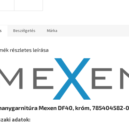
s
Beszélgetés
Márka
mék részletes leírása
hanygarnitúra Mexen DF40, króm, 785404582-
zaki adatok: