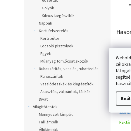
Rozetták
Golyók
Kilincs kiegészítők
Nappali
Kerti felszerelés
Haso
Kerti bútor
Locsoló pisztolyok
Egyéb
Webolda
Műanyag tömlőcsatlakozók
célokra
Ruhaszárítás, vasalás, ruhatárolás
látogat
Ruhaszárítók
segítsé
használ
Vasalódeszkák és kiegészítők
Akasztók, vállpántok, táskák
Beál
Divat
Mex
Világítótestek
zuha
Mennyezeti lámpák
fehé
Fali lámpák
Raktá
Állólámpák