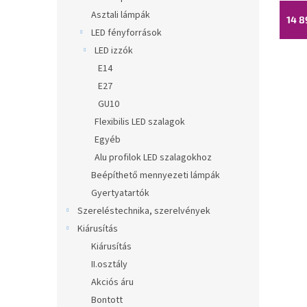
Asztali lámpák
14 8
LED fényforrások
LED izzók
E14
E27
GU10
Flexibilis LED szalagok
Egyéb
Alu profilok LED szalagokhoz
Beépíthető mennyezeti lámpák
Gyertyatartók
Szereléstechnika, szerelvények
Kiárusítás
Kiárusítás
II.osztály
Akciós áru
Bontott