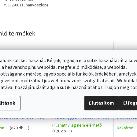
79382-00 (zuhanyoszlop)
nló termékek
lunk sütiket használ. Kérjük, fogadja el a sütik használatát a kö
: a heavenshop.hu weboldal megfelelő működése, a weboldal
ottságának mérése, egyéb speciális funkciók érdekében, amelyek
gével optimalizálhatjuk webáruházunk szolgáltatásait. Webolda
atával hozzájárulását adja a sütik használatához. Tudjon meg t
lítások
Elutasítom
Elfo
en
Mexen
Mexen
nygarnitúra DF40,
zuhanygarnitúra DF40,
zuhanyg
r, 785404582-20
arany, 785404582-50
rózsaszí
Pillanatnyilag nem elérhető
ron
(
>20 db
)
Raktáron
(
>20 db
)
785404