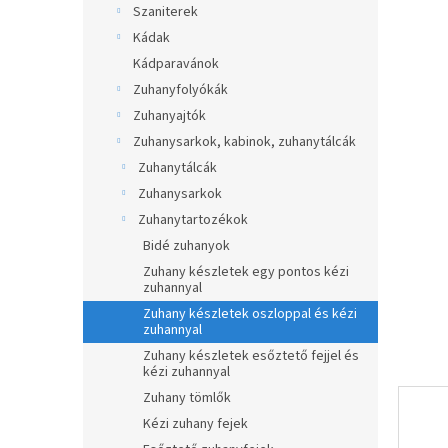
ből
Szaniterek
p
0,0
a
Kádak
csillag.
n
Kádparavánok
e
Zuhanyfolyókák
l
Zuhanyajtók
Zuhanysarkok, kabinok, zuhanytálcák
Zuhanytálcák
Zuhanysarkok
Zuhanytartozékok
Bidé zuhanyok
Zuhany készletek egy pontos kézi
zuhannyal
Zuhany készletek oszloppal és kézi
zuhannyal
Zuhany készletek esőztető fejjel és
kézi zuhannyal
Zuhany tömlők
Kézi zuhany fejek