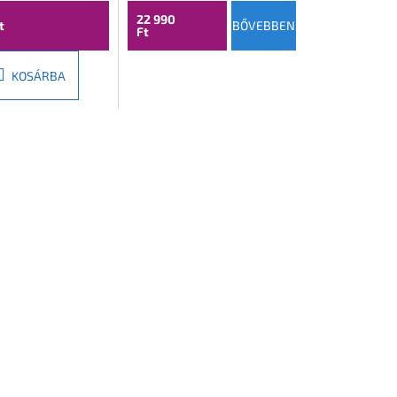
22 990
t
BŐVEBBEN
Ft
KOSÁRBA