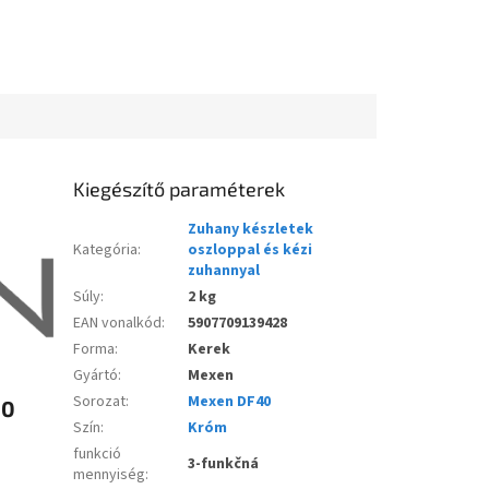
Kiegészítő paraméterek
Zuhany készletek
Kategória
:
oszloppal és kézi
zuhannyal
Súly
:
2 kg
EAN vonalkód
:
5907709139428
Forma
:
Kerek
Gyártó
:
Mexen
Sorozat
:
Mexen DF40
00
Szín
:
Króm
funkció
3-funkčná
mennyiség
: