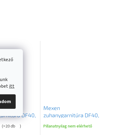
vetkező
lunk
öbbet
itt
gadom
Mexen
arnitúra DF40,
zuhanygarnitúra DF40,
n arany,
grafit, 785404582-66
(
>20 db
)
Pillanatnyilag nem elérhető
582-60