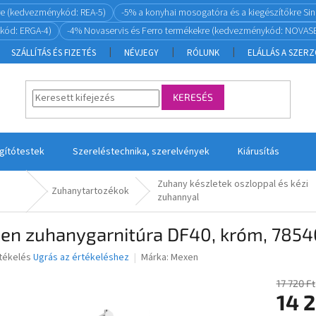
re (kedvezménykód: REA-5)
-5% a konyhai mosogatóra és a kiegészítőkre S
kód: ERGA-4)
-4% Novaservis és Ferro termékekre (kedvezménykód: NOVASE
SZÁLLÍTÁS ÉS FIZETÉS
NÉVJEGY
RÓLUNK
ELÁLLÁS A SZER
KERESÉS
ágítótestek
Szereléstechnika, szerelvények
Kiárusítás
Zuhany készletek oszloppal és kézi
Zuhanytartozékok
zuhannyal
en zuhanygarnitúra DF40, króm, 785
rtékelés
Ugrás az értékeléshez
Márka:
Mexen
17 720 Ft
14 2
ése