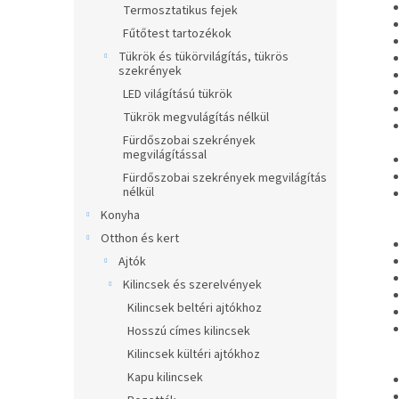
Termosztatikus fejek
Fűtőtest tartozékok
Tükrök és tükörvilágítás, tükrös
szekrények
LED világítású tükrök
Tükrök megvulágítás nélkül
Fürdőszobai szekrények
megvilágítással
Fürdőszobai szekrények megvilágítás
nélkül
Konyha
Otthon és kert
Ajtók
Kilincsek és szerelvények
Kilincsek beltéri ajtókhoz
Hosszú címes kilincsek
Kilincsek kültéri ajtókhoz
Kapu kilincsek