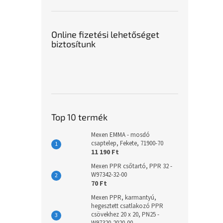
Online fizetési lehetőséget
biztosítunk
Top 10 termék
Mexen EMMA - mosdó
csaptelep, Fekete, 71900-70
11 190 Ft
Mexen PPR csőtartó, PPR 32 -
W97342-32-00
70 Ft
Mexen PPR, karmantyú,
hegesztett csatlakozó PPR
csövekhez 20 x 20, PN25 -