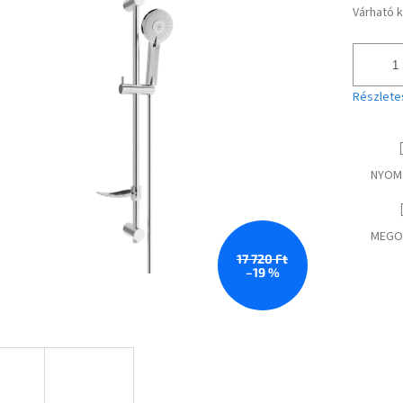
Várható 
Egységár
Részlete
NYOM
MEGO
17 720 Ft
–19 %