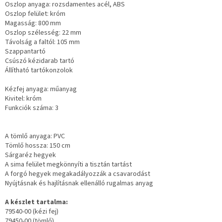
Oszlop anyaga: rozsdamentes acél, ABS
Oszlop felület: króm
Magasság: 800 mm
Oszlop szélesség: 22 mm
Távolság a faltól: 105 mm
Szappantartó
Csúszó kézidarab tartó
Állítható tartókonzolok
Kézfej anyaga: műanyag
Kivitel: króm
Funkciók száma: 3
A tömlő anyaga: PVC
Tömlő hossza: 150 cm
Sárgaréz hegyek
A sima felület megkönnyíti a tisztán tartást
A forgó hegyek megakadályozzák a csavarodást
Nyújtásnak és hajlításnak ellenálló rugalmas anyag
A készlet tartalma:
79540-00 (kézi fej)
79450-00 (tömlő)