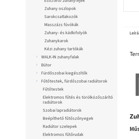
Esőztető zuhanyfejek
Zuhany oszlopok
Sarokcsatlakozók
Masszázs fúvókák
Zuhany- és kádkifolyók
Leírá
Zuhanykarok
Kézi zuhany tartókák
Ter
WALK-IN zuhanyfalak
Bútor
Fürdőszobai kiegészítők
Fűtőtestek, fürdőszobai radiátorok
Fűtőtestek
Elektromos fűtés és törölközőszárító
radiátorok
Szobai lapradiátorok
Zu
Beépíthető fűtőszőnyegek
Radiátor szelepek
Műs
Elektromos fűtőrudak