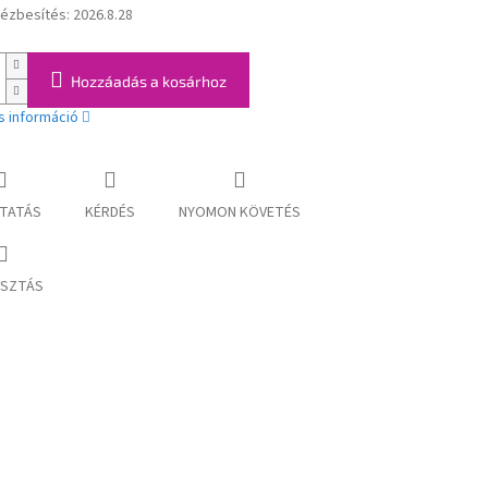
kézbesítés:
2026.8.28
:
Hozzáadás a kosárhoz
s információ
TATÁS
KÉRDÉS
NYOMON KÖVETÉS
SZTÁS