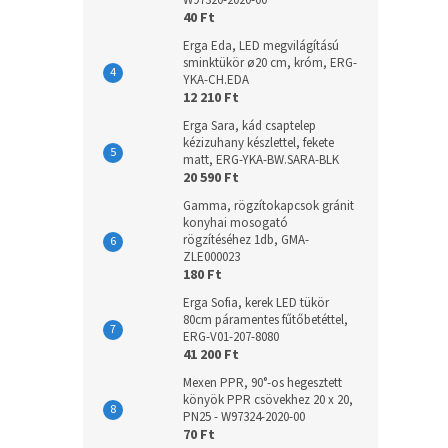
W97320-2020-00
40 Ft
Erga Eda, LED megvilágítású
sminktükör ø20 cm, króm, ERG-
YKA-CH.EDA
12 210 Ft
Erga Sara, kád csaptelep
kézizuhany készlettel, fekete
matt, ERG-YKA-BW.SARA-BLK
20 590 Ft
Gamma, rögzítokapcsok gránit
konyhai mosogató
rögzítéséhez 1db, GMA-
ZLE000023
180 Ft
Erga Sofia, kerek LED tükör
80cm páramentes fűtőbetéttel,
ERG-V01-207-8080
41 200 Ft
Mexen PPR, 90°-os hegesztett
könyök PPR csövekhez 20 x 20,
PN25 - W97324-2020-00
70 Ft