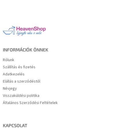
L
á
b
l
é
c
INFORMÁCIÓK ÖNNEK
Rólunk
Szállítás és fizetés
Adatkezelés
Elállás a szerződéstől
Névjegy
Visszaküldési politika
Általános Szerződési Feltételek
KAPCSOLAT