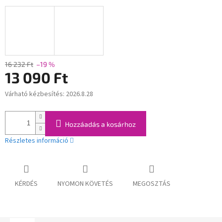
16 232 Ft
–19 %
13 090 Ft
Várható kézbesítés:
2026.8.28
Egységár:
Hozzáadás a kosárhoz
Részletes információ
KÉRDÉS
NYOMON KÖVETÉS
MEGOSZTÁS