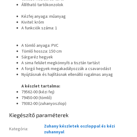
Állítható tartókonzolok
Kézfej anyaga: műanyag
Kivitel: króm
A funkciók száma: 1
A tömlő anyaga: PVC
Tömlő hossza: 150 cm
Sárgaréz hegyek
A sima felület megkönnyíti a tisztán tartást
A forgó hegyek megakadályozzák a csavarodást
Nyújtásnak és hajlításnak ellenálló rugalmas anyag
A készlet tartalma:
79562-00 (kézi fej)
79450-00 (tömlő)
79382-00 (zuhanyoszlop)
Kiegészítő paraméterek
Zuhany készletek oszloppal és kézi
Kategória
:
zuhannyal