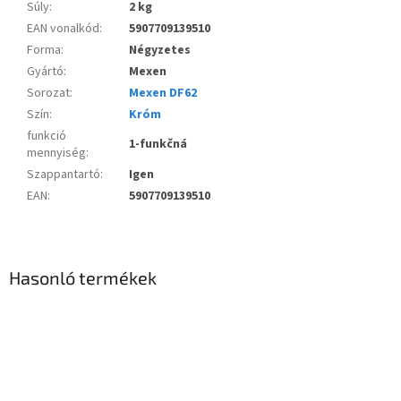
Súly
:
2 kg
EAN vonalkód
:
5907709139510
Forma
:
Négyzetes
Gyártó
:
Mexen
Sorozat
:
Mexen DF62
Szín
:
Króm
funkció
1-funkčná
mennyiség
:
Szappantartó
:
Igen
EAN
:
5907709139510
Hasonló termékek