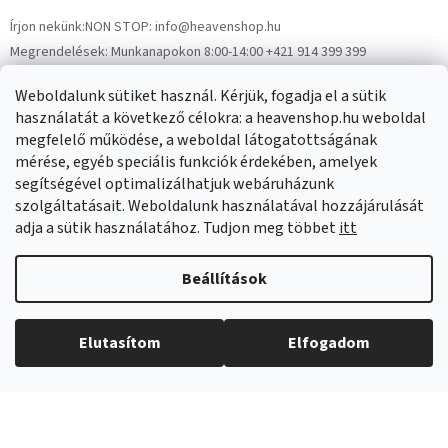
Írjon nekünk:
NON STOP: info@heavenshop.hu
Megrendelések:
Munkanapokon 8:00-14:00 +421 914 399 399
Panaszok:
Munkanapokon 8:00-14:00 +421 914 399 399
Weboldalunk sütiket használ. Kérjük, fogadja el a sütik
Facebook
HeavenShop.sk
használatát a következő célokra: a heavenshop.hu weboldal
megfelelő működése, a weboldal látogatottságának
mérése, egyéb speciális funkciók érdekében, amelyek
Eredményeink
segítségével optimalizálhatjuk webáruházunk
szolgáltatásait. Weboldalunk használatával hozzájárulását
adja a sütik használatához. Tudjon meg többet
itt
Árukereső.hu
Beállítások
Elutasítom
Elfogadom