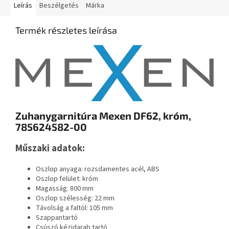
Leírás
Beszélgetés
Márka
Termék részletes leírása
Zuhanygarnitúra Mexen DF62, króm,
785624582-00
Műszaki adatok:
Oszlop anyaga: rozsdamentes acél, ABS
Oszlop felület: króm
Magasság: 800 mm
Oszlop szélesség: 22 mm
Távolság a faltól: 105 mm
Szappantartó
Csúszó kézidarab tartó