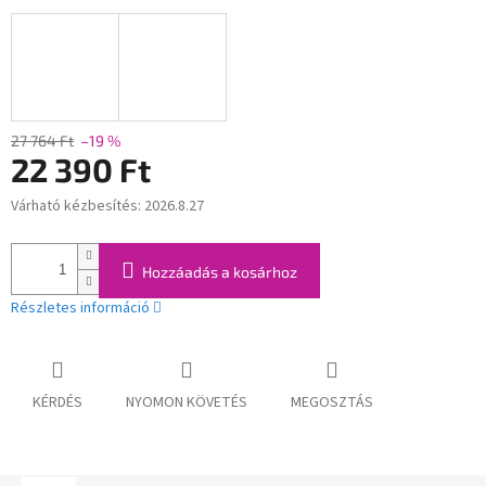
27 764 Ft
–19 %
22 390 Ft
Várható kézbesítés:
2026.8.27
Egységár:
Hozzáadás a kosárhoz
Részletes információ
KÉRDÉS
NYOMON KÖVETÉS
MEGOSZTÁS