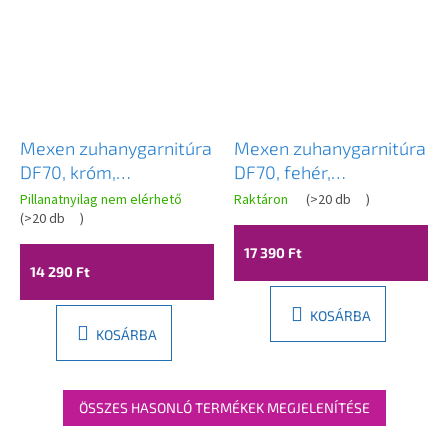
Mexen zuhanygarnitúra
Mexen zuhanygarnitúra
DF70, króm,
DF70, fehér,
785704582-00
785704582-20
Pillanatnyilag nem elérhető
Raktáron
(
>20 db
)
(
>20 db
)
17 390 Ft
14 290 Ft
KOSÁRBA
KOSÁRBA
ÖSSZES HASONLÓ TERMÉKEK MEGJELENÍTÉSE