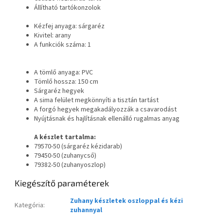
Állítható tartókonzolok
Kézfej anyaga: sárgaréz
Kivitel: arany
A funkciók száma: 1
A tömlő anyaga: PVC
Tömlő hossza: 150 cm
Sárgaréz hegyek
A sima felület megkönnyíti a tisztán tartást
A forgó hegyek megakadályozzák a csavarodást
Nyújtásnak és hajlításnak ellenálló rugalmas anyag
A készlet tartalma:
79570-50 (sárgaréz kézidarab)
79450-50 (zuhanycső)
79382-50 (zuhanyoszlop)
Kiegészítő paraméterek
Zuhany készletek oszloppal és kézi
Kategória
:
zuhannyal