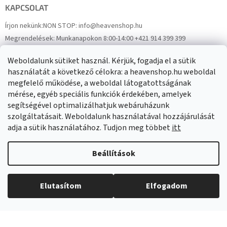
KAPCSOLAT
Írjon nekünk:
NON STOP: info@heavenshop.hu
Megrendelések:
Munkanapokon 8:00-14:00 +421 914 399 399
Panaszok:
Munkanapokon 8:00-14:00 +421 914 399 399
Weboldalunk sütiket használ. Kérjük, fogadja el a sütik
Facebook
HeavenShop.sk
használatát a következő célokra: a heavenshop.hu weboldal
megfelelő működése, a weboldal látogatottságának
mérése, egyéb speciális funkciók érdekében, amelyek
Eredményeink
segítségével optimalizálhatjuk webáruházunk
szolgáltatásait. Weboldalunk használatával hozzájárulását
adja a sütik használatához. Tudjon meg többet
itt
Árukereső.hu
Beállítások
Elutasítom
Elfogadom