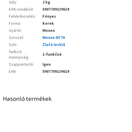
Súly
:
2 kg
EAN vonalkód
:
5907709139619
Felületkezelés
:
Fényes
Forma
:
Kerek
Gyártó
:
Mexen
Sorozat
:
Mexen DF70
Szín
:
Zlatá lesklá
funkció
1-funkčná
mennyiség
:
Szappantartó
:
Igen
EAN
:
5907709139619
Hasonló termékek