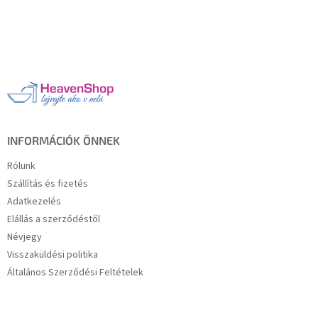
L
á
b
l
é
c
INFORMÁCIÓK ÖNNEK
Rólunk
Szállítás és fizetés
Adatkezelés
Elállás a szerződéstől
Névjegy
Visszaküldési politika
Általános Szerződési Feltételek