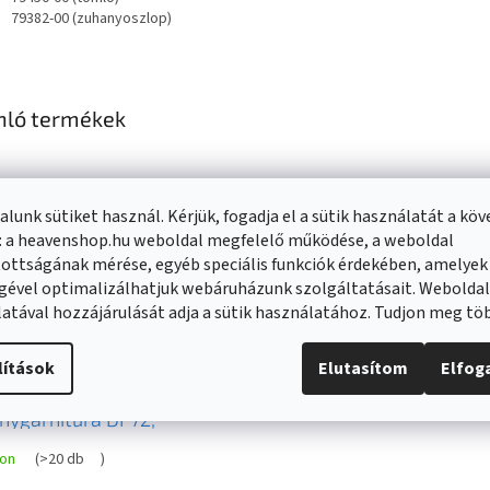
79382-00 (zuhanyoszlop)
nló termékek
lunk sütiket használ. Kérjük, fogadja el a sütik használatát a kö
: a heavenshop.hu weboldal megfelelő működése, a weboldal
ottságának mérése, egyéb speciális funkciók érdekében, amelyek
gével optimalizálhatjuk webáruházunk szolgáltatásait. Webolda
atával hozzájárulását adja a sütik használatához. Tudjon meg t
lítások
Elutasítom
Elfo
en
nygarnitúra DF72,
te, 785724582-70
ron
(
>20 db
)