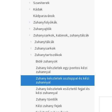
ből
Szaniterek
p
0,0
a
Kádak
csillag.
n
Kádparavánok
e
Zuhanyfolyókák
l
Zuhanyajtók
Zuhanysarkok, kabinok, zuhanytálcák
Zuhanytálcák
Zuhanysarkok
Zuhanytartozékok
Bidé zuhanyok
Zuhany készletek egy pontos kézi
zuhannyal
Zuhany készletek oszloppal és kézi
zuhannyal
Zuhany készletek esőztető fejjel és
kézi zuhannyal
Zuhany tömlők
Kézi zuhany fejek