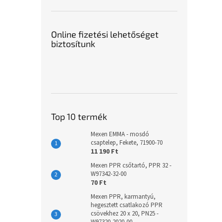
Online fizetési lehetőséget
biztosítunk
Top 10 termék
Mexen EMMA - mosdó
csaptelep, Fekete, 71900-70
11 190 Ft
Mexen PPR csőtartó, PPR 32 -
W97342-32-00
70 Ft
Mexen PPR, karmantyú,
hegesztett csatlakozó PPR
csövekhez 20 x 20, PN25 -