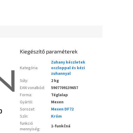
Kiegészítő paraméterek
Zuhany készletek
Kategória
:
oszloppal és kézi
zuhannyal
Súly
:
2 kg
EAN vonalkód
:
5907709139657
Forma
:
Téglalap
Gyártó
:
Mexen
Sorozat
:
Mexen DF72
0
Szín
:
Króm
funkció
1-funkčná
mennyiség
: