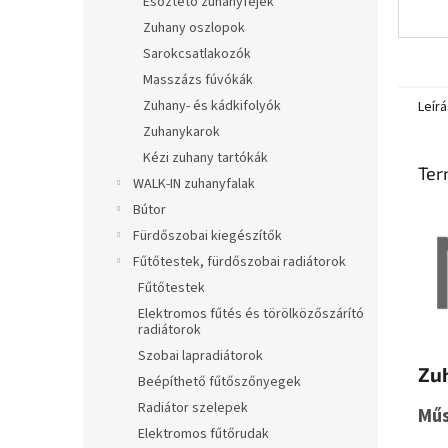
Esőztető zuhanyfejek
Zuhany oszlopok
Sarokcsatlakozók
Masszázs fúvókák
Zuhany- és kádkifolyók
Leírá
Zuhanykarok
Kézi zuhany tartókák
Ter
WALK-IN zuhanyfalak
Bútor
Fürdőszobai kiegészítők
Fűtőtestek, fürdőszobai radiátorok
Fűtőtestek
Elektromos fűtés és törölközőszárító
radiátorok
Szobai lapradiátorok
Zu
Beépíthető fűtőszőnyegek
Radiátor szelepek
Műs
Elektromos fűtőrudak