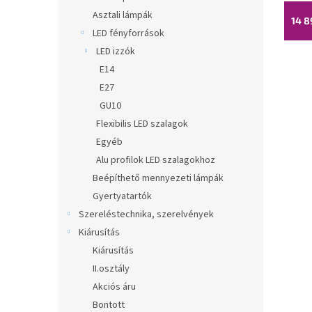
Asztali lámpák
14 8
LED fényforrások
LED izzók
E14
E27
GU10
Flexibilis LED szalagok
Egyéb
Alu profilok LED szalagokhoz
Beépíthető mennyezeti lámpák
Gyertyatartók
Szereléstechnika, szerelvények
Kiárusítás
Kiárusítás
II.osztály
Akciós áru
Bontott