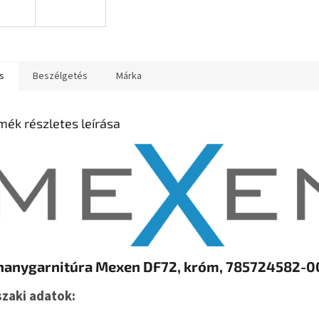
s
Beszélgetés
Márka
mék részletes leírása
hanygarnitúra Mexen DF72, króm, 785724582-0
zaki adatok: