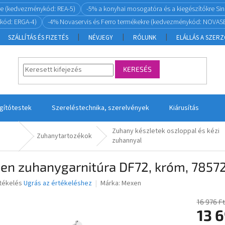
re (kedvezménykód: REA-5)
-5% a konyhai mosogatóra és a kiegészítőkre S
kód: ERGA-4)
-4% Novaservis és Ferro termékekre (kedvezménykód: NOVASE
SZÁLLÍTÁS ÉS FIZETÉS
NÉVJEGY
RÓLUNK
ELÁLLÁS A SZER
KERESÉS
ágítótestek
Szereléstechnika, szerelvények
Kiárusítás
Zuhany készletek oszloppal és kézi
Zuhanytartozékok
zuhannyal
en zuhanygarnitúra DF72, króm, 785
rtékelés
Ugrás az értékeléshez
Márka:
Mexen
16 976 Ft
13 6
ése