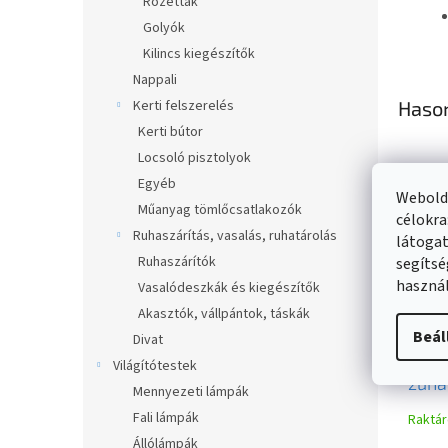
Rozetták
Golyók
Kilincs kiegészítők
Nappali
Kerti felszerelés
Haso
Kerti bútor
Locsoló pisztolyok
Egyéb
Webolda
Műanyag tömlőcsatlakozók
célokra
Ruhaszárítás, vasalás, ruhatárolás
látogat
Ruhaszárítók
segítsé
használ
Vasalódeszkák és kiegészítők
Akasztók, vállpántok, táskák
Beál
Divat
Mex
Világítótestek
zuha
Mennyezeti lámpák
feke
Fali lámpák
Raktá
Állólámpák