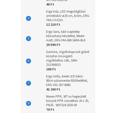
W97320-2020-00
40 Ft
Erga Eda, LED megvilágítású
sminktükör ø20 cm, króm, ERG-
YKA-CH.EDA
12 210 Ft
Erga Sara, kád csaptelep
kézizuhany készlettel, fekete
matt, ERG-YKA-BW.SARA-BLK
20 590 Ft
Gamma, rögzítokapcsok gránit
konyhai mosogató
rögzítéséhez 1db, GMA-
ZLE000023
180 Ft
Erga Sofia, kerek LED tükör
80cm páramentes fűtőbetéttel,
ERG-V01-207-8080
41 200 Ft
Mexen PPR, 90°-os hegesztett
könyök PPR csövekhez 20 x 20,
PN25 - W97324-2020-00
70 Ft