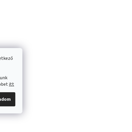
vetkező
lunk
öbbet
itt
gadom