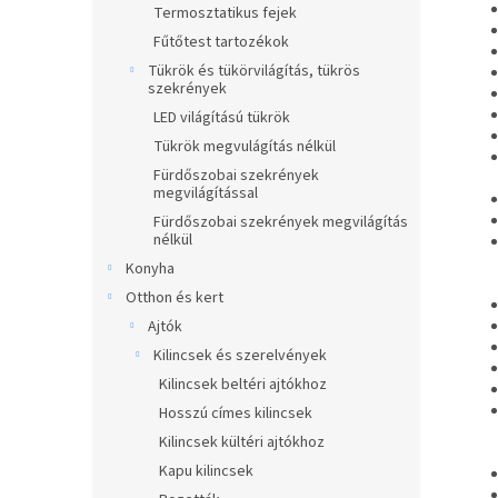
Termosztatikus fejek
Fűtőtest tartozékok
Tükrök és tükörvilágítás, tükrös
szekrények
LED világítású tükrök
Tükrök megvulágítás nélkül
Fürdőszobai szekrények
megvilágítással
Fürdőszobai szekrények megvilágítás
nélkül
Konyha
Otthon és kert
Ajtók
Kilincsek és szerelvények
Kilincsek beltéri ajtókhoz
Hosszú címes kilincsek
Kilincsek kültéri ajtókhoz
Kapu kilincsek