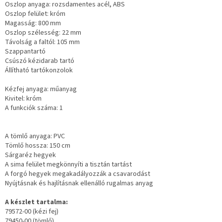
Oszlop anyaga: rozsdamentes acél, ABS
Oszlop felület: króm
Magasság: 800 mm
Oszlop szélesség: 22 mm
Távolság a faltól: 105 mm
Szappantartó
Csúszó kézidarab tartó
Állítható tartókonzolok
Kézfej anyaga: műanyag
Kivitel: króm
A funkciók száma: 1
A tömlő anyaga: PVC
Tömlő hossza: 150 cm
Sárgaréz hegyek
A sima felület megkönnyíti a tisztán tartást
A forgó hegyek megakadályozzák a csavarodást
Nyújtásnak és hajlításnak ellenálló rugalmas anyag
A készlet tartalma:
79572-00 (kézi fej)
79450-00 (tömlő)