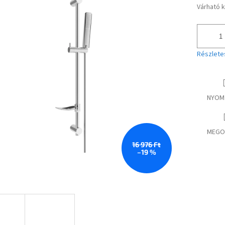
Várható 
Egységár
Részlete
NYOM
MEGO
16 976 Ft
–19 %