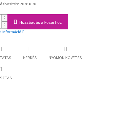
kézbesítés:
2026.8.28
:
Hozzáadás a kosárhoz
s információ
TATÁS
KÉRDÉS
NYOMON KÖVETÉS
SZTÁS