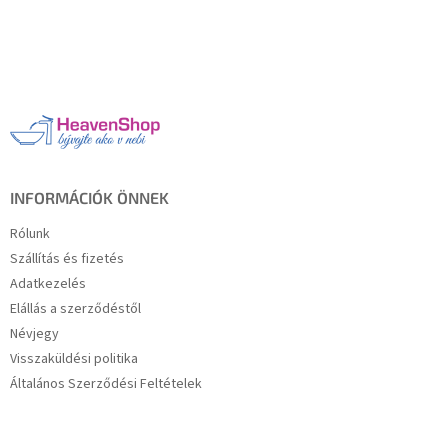
L
á
b
l
é
c
INFORMÁCIÓK ÖNNEK
Rólunk
Szállítás és fizetés
Adatkezelés
Elállás a szerződéstől
Névjegy
Visszaküldési politika
Általános Szerződési Feltételek