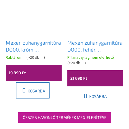
Mexen zuhanygarnitúra
Mexen zuhanygarnitúra
DQ00, króm,
DQ00, fehér,
785004581-00
785004581-20
Raktáron
(
>20 db
)
Pillanatnyilag nem elérhető
(
>20 db
)
19 890 Ft
21 690 Ft
KOSÁRBA
KOSÁRBA
ÖSSZES HASONLÓ TERMÉKEK MEGJELENÍTÉSE