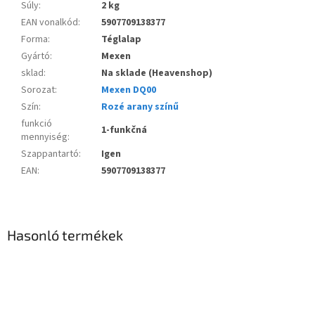
Súly
:
2 kg
EAN vonalkód
:
5907709138377
Forma
:
Téglalap
Gyártó
:
Mexen
sklad
:
Na sklade (Heavenshop)
Sorozat
:
Mexen DQ00
Szín
:
Rozé arany színű
funkció
1-funkčná
mennyiség
:
Szappantartó
:
Igen
EAN
:
5907709138377
Hasonló termékek