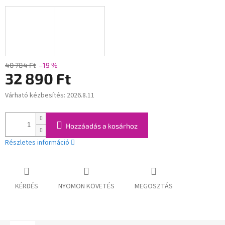
40 784 Ft
–19 %
32 890 Ft
Várható kézbesítés:
2026.8.11
Egységár:
Hozzáadás a kosárhoz
Részletes információ
KÉRDÉS
NYOMON KÖVETÉS
MEGOSZTÁS