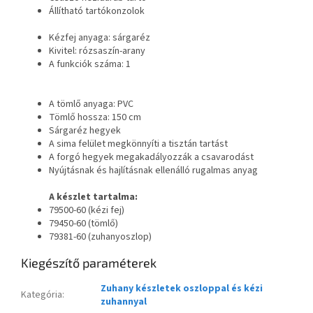
Állítható tartókonzolok
Kézfej anyaga: sárgaréz
Kivitel: rózsaszín-arany
A funkciók száma: 1
A tömlő anyaga: PVC
Tömlő hossza: 150 cm
Sárgaréz hegyek
A sima felület megkönnyíti a tisztán tartást
A forgó hegyek megakadályozzák a csavarodást
Nyújtásnak és hajlításnak ellenálló rugalmas anyag
A készlet tartalma:
79500-60 (kézi fej)
79450-60 (tömlő)
79381-60 (zuhanyoszlop)
Kiegészítő paraméterek
Zuhany készletek oszloppal és kézi
Kategória
:
zuhannyal