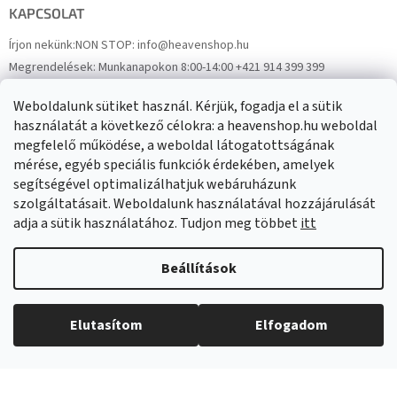
KAPCSOLAT
Írjon nekünk:
NON STOP: info@heavenshop.hu
Megrendelések:
Munkanapokon 8:00-14:00 +421 914 399 399
Panaszok:
Munkanapokon 8:00-14:00 +421 914 399 399
Weboldalunk sütiket használ. Kérjük, fogadja el a sütik
Facebook
HeavenShop.sk
használatát a következő célokra: a heavenshop.hu weboldal
megfelelő működése, a weboldal látogatottságának
mérése, egyéb speciális funkciók érdekében, amelyek
Eredményeink
segítségével optimalizálhatjuk webáruházunk
szolgáltatásait. Weboldalunk használatával hozzájárulását
adja a sütik használatához. Tudjon meg többet
itt
Árukereső.hu
Beállítások
Elutasítom
Elfogadom