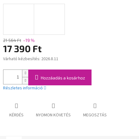
21 564 Ft
–19 %
17 390 Ft
Várható kézbesítés:
2026.8.11
Egységár:
Hozzáadás a kosárhoz
Részletes információ
KÉRDÉS
NYOMON KÖVETÉS
MEGOSZTÁS