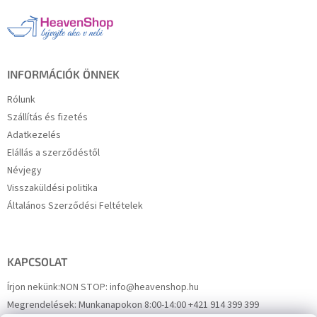
l
é
c
INFORMÁCIÓK ÖNNEK
Rólunk
Szállítás és fizetés
Adatkezelés
Elállás a szerződéstől
Névjegy
Visszaküldési politika
Általános Szerződési Feltételek
KAPCSOLAT
Írjon nekünk:
NON STOP: info@heavenshop.hu
Megrendelések:
Munkanapokon 8:00-14:00 +421 914 399 399