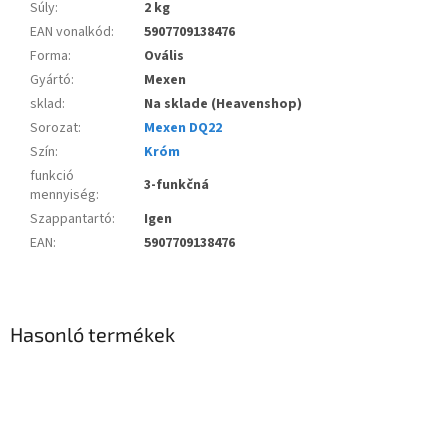
Súly
:
2 kg
EAN vonalkód
:
5907709138476
Forma
:
Ovális
Gyártó
:
Mexen
sklad
:
Na sklade (Heavenshop)
Sorozat
:
Mexen DQ22
Szín
:
Króm
funkció
3-funkčná
mennyiség
:
Szappantartó
:
Igen
EAN
:
5907709138476
Hasonló termékek