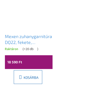
Mexen zuhanygarnitúra
DQ22, fekete,
785224581-70
Raktáron
(
>20 db
)
18 590 Ft
KOSÁRBA
L
á
b