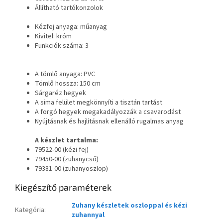
Állítható tartókonzolok
Kézfej anyaga: műanyag
Kivitel: króm
Funkciók száma: 3
A tömlő anyaga: PVC
Tömlő hossza: 150 cm
Sárgaréz hegyek
A sima felület megkönnyíti a tisztán tartást
A forgó hegyek megakadályozzák a csavarodást
Nyújtásnak és hajlításnak ellenálló rugalmas anyag
A készlet tartalma:
79522-00 (kézi fej)
79450-00 (zuhanycső)
79381-00 (zuhanyoszlop)
Kiegészítő paraméterek
Zuhany készletek oszloppal és kézi
Kategória
:
zuhannyal