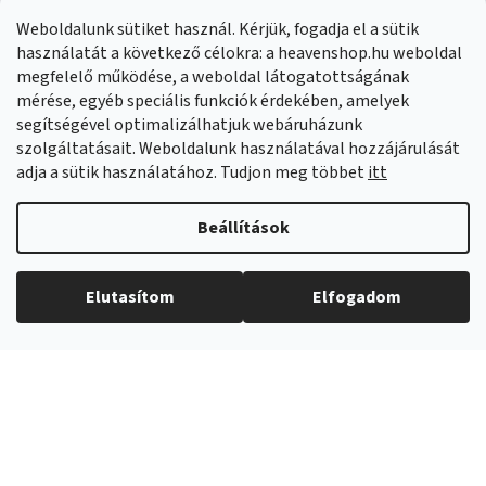
Panaszok:
Munkanapokon 8:00-14:00 +421 914 399 399
Weboldalunk sütiket használ. Kérjük, fogadja el a sütik
Facebook
HeavenShop.sk
használatát a következő célokra: a heavenshop.hu weboldal
megfelelő működése, a weboldal látogatottságának
mérése, egyéb speciális funkciók érdekében, amelyek
Eredményeink
segítségével optimalizálhatjuk webáruházunk
szolgáltatásait. Weboldalunk használatával hozzájárulását
adja a sütik használatához. Tudjon meg többet
itt
Árukereső.hu
Beállítások
Elutasítom
Elfogadom
Copyright 2026
Heavenshop
. Minden jog fenntartva.
Shoptet Premium készítette