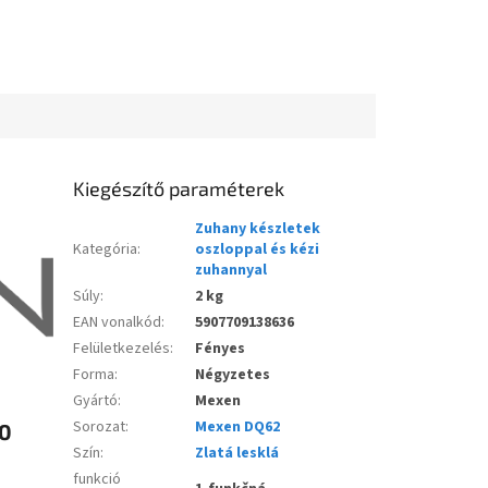
Kiegészítő paraméterek
Zuhany készletek
Kategória
:
oszloppal és kézi
zuhannyal
Súly
:
2 kg
EAN vonalkód
:
5907709138636
Felületkezelés
:
Fényes
Forma
:
Négyzetes
Gyártó
:
Mexen
Sorozat
:
Mexen DQ62
50
Szín
:
Zlatá lesklá
funkció