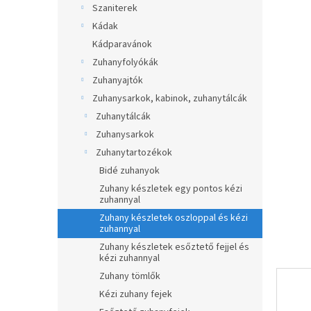
ből
Szaniterek
p
0,0
a
Kádak
csillag.
n
Kádparavánok
e
Zuhanyfolyókák
l
Zuhanyajtók
Zuhanysarkok, kabinok, zuhanytálcák
Zuhanytálcák
Zuhanysarkok
Zuhanytartozékok
Bidé zuhanyok
Zuhany készletek egy pontos kézi
zuhannyal
Zuhany készletek oszloppal és kézi
zuhannyal
Zuhany készletek esőztető fejjel és
kézi zuhannyal
Zuhany tömlők
Kézi zuhany fejek