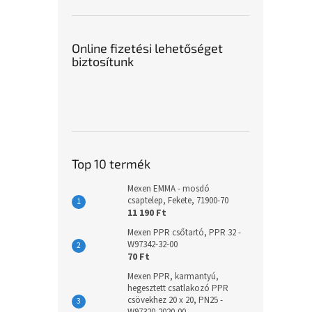
Online fizetési lehetőséget
biztosítunk
Top 10 termék
Mexen EMMA - mosdó
csaptelep, Fekete, 71900-70
11 190 Ft
Mexen PPR csőtartó, PPR 32 -
W97342-32-00
70 Ft
Mexen PPR, karmantyú,
hegesztett csatlakozó PPR
csövekhez 20 x 20, PN25 -