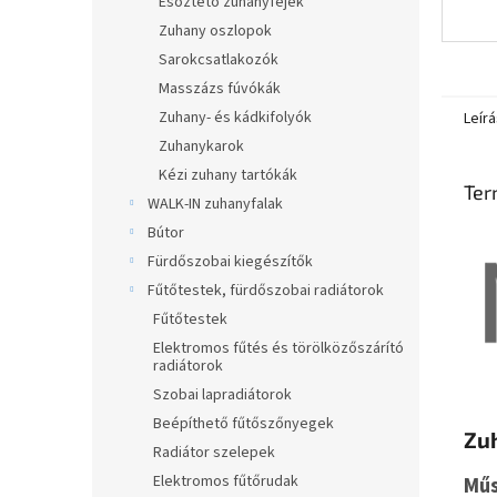
Esőztető zuhanyfejek
Zuhany oszlopok
Sarokcsatlakozók
Masszázs fúvókák
Zuhany- és kádkifolyók
Leírá
Zuhanykarok
Kézi zuhany tartókák
Ter
WALK-IN zuhanyfalak
Bútor
Fürdőszobai kiegészítők
Fűtőtestek, fürdőszobai radiátorok
Fűtőtestek
Elektromos fűtés és törölközőszárító
radiátorok
Szobai lapradiátorok
Beépíthető fűtőszőnyegek
Zu
Radiátor szelepek
Elektromos fűtőrudak
Műs