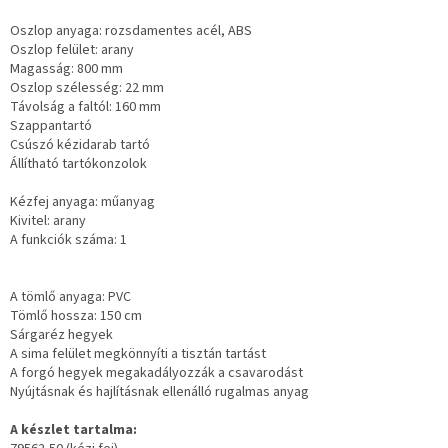
Oszlop anyaga: rozsdamentes acél, ABS
Oszlop felület: arany
Magasság: 800 mm
Oszlop szélesség: 22 mm
Távolság a faltól: 160 mm
Szappantartó
Csúszó kézidarab tartó
Állítható tartókonzolok
Kézfej anyaga: műanyag
Kivitel: arany
A funkciók száma: 1
A tömlő anyaga: PVC
Tömlő hossza: 150 cm
Sárgaréz hegyek
A sima felület megkönnyíti a tisztán tartást
A forgó hegyek megakadályozzák a csavarodást
Nyújtásnak és hajlításnak ellenálló rugalmas anyag
A készlet tartalma: