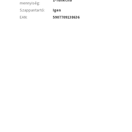
1-funkčná
mennyiség
:
Szappantartó
:
Igen
EAN
:
5907709138636