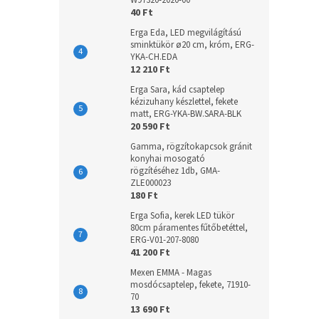
W97320-2020-00
40 Ft
Erga Eda, LED megvilágítású
sminktükör ø20 cm, króm, ERG-
YKA-CH.EDA
12 210 Ft
Erga Sara, kád csaptelep
kézizuhany készlettel, fekete
matt, ERG-YKA-BW.SARA-BLK
20 590 Ft
Gamma, rögzítokapcsok gránit
konyhai mosogató
rögzítéséhez 1db, GMA-
ZLE000023
180 Ft
Erga Sofia, kerek LED tükör
80cm páramentes fűtőbetéttel,
ERG-V01-207-8080
41 200 Ft
Mexen EMMA - Magas
mosdócsaptelep, fekete, 71910-
70
13 690 Ft