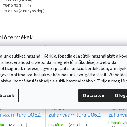
79562-50 (kézi fej)
79450-50 (tömlő)
79381-50 (zuhanyoszlop)
nló termékek
lunk sütiket használ. Kérjük, fogadja el a sütik használatát a kö
: a heavenshop.hu weboldal megfelelő működése, a weboldal
ottságának mérése, egyéb speciális funkciók érdekében, amelyek
gével optimalizálhatjuk webáruházunk szolgáltatásait. Webolda
atával hozzájárulását adja a sütik használatához. Tudjon meg t
lítások
Elutasítom
Elfo
en
Mexen
Mexen
nygarnitúra DQ62,
zuhanygarnitúra DQ62,
zuhanyg
, 785624581-00
fehér, 785624581-20
rózsasz
Pillanatnyi
ron
(
>20 db
)
Raktáron
(
>20 db
)