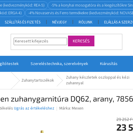
re (kedvezménykód: REA-5)
-5% a konyhai mosogatóra és a kiegészítőkre S
kód: ERGA-4)
-4% Novaservis és Ferro termékekre (kedvezménykód: NOVASE
SZÁLLÍTÁS ÉS FIZETÉS
NÉVJEGY
RÓLUNK
ELÁLLÁS A SZER
KERESÉS
ágítótestek
Szereléstechnika, szerelvények
Kiárusítás
Zuhany készletek oszloppal és kézi
Zuhanytartozékok
zuhannyal
en zuhanygarnitúra DQ62, arany, 785
rtékelés
Ugrás az értékeléshez
Márka:
Mexen
29 252 F
23 
ése