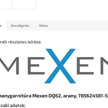
s
Beszélgetés
Márka
mék részletes leírása
hanygarnitúra Mexen DQ62, arany, 785624581-
zaki adatok: