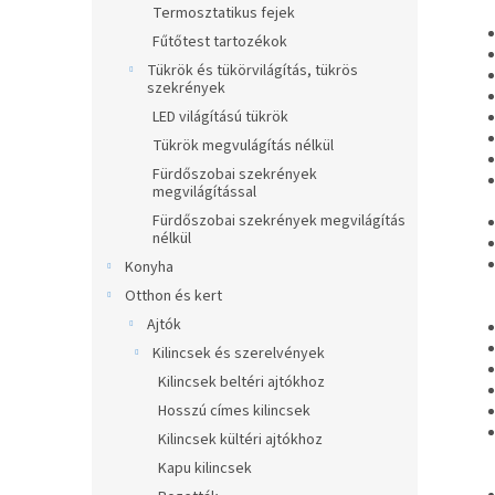
Termosztatikus fejek
Fűtőtest tartozékok
Tükrök és tükörvilágítás, tükrös
szekrények
LED világítású tükrök
Tükrök megvulágítás nélkül
Fürdőszobai szekrények
megvilágítással
Fürdőszobai szekrények megvilágítás
nélkül
Konyha
Otthon és kert
Ajtók
Kilincsek és szerelvények
Kilincsek beltéri ajtókhoz
Hosszú címes kilincsek
Kilincsek kültéri ajtókhoz
Kapu kilincsek