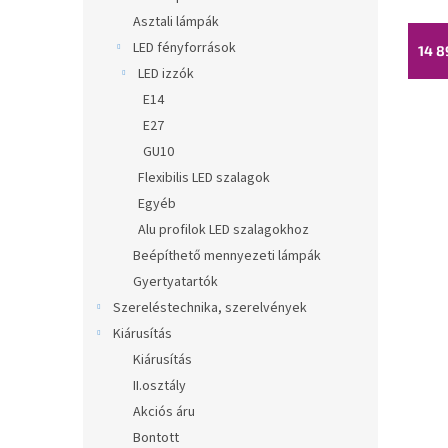
Asztali lámpák
LED fényforrások
14 8
LED izzók
E14
E27
GU10
Flexibilis LED szalagok
Egyéb
Alu profilok LED szalagokhoz
Beépíthető mennyezeti lámpák
Gyertyatartók
Szereléstechnika, szerelvények
Kiárusítás
Kiárusítás
II.osztály
Akciós áru
Bontott