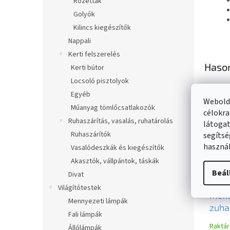
Rozetták
Golyók
Kilincs kiegészítők
Nappali
Kerti felszerelés
Haso
Kerti bútor
Locsoló pisztolyok
Egyéb
Webolda
Műanyag tömlőcsatlakozók
célokra
Ruhaszárítás, vasalás, ruhatárolás
látogat
Ruhaszárítók
segítsé
használ
Vasalódeszkák és kiegészítők
Akasztók, vállpántok, táskák
Beál
Divat
Világítótestek
Mex
Mennyezeti lámpák
zuha
Fali lámpák
króm
Raktá
Állólámpák