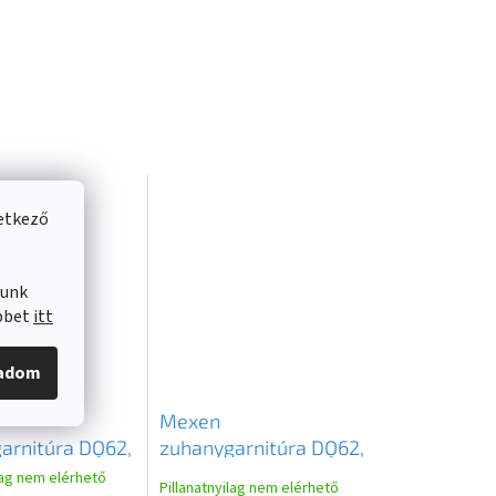
vetkező
lunk
öbbet
itt
gadom
Mexen
arnitúra DQ62,
zuhanygarnitúra DQ62,
ín-arany,
grafit, 785624581-66
lag nem elérhető
Pillanatnyilag nem elérhető