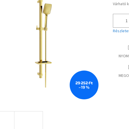
Várható 
Egységár
Részlete
NYOM
MEGO
29 252 Ft
–19 %