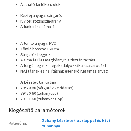
Állítható tartókonzolok
Kézfej anyaga: sárgaréz
Kivitel: rózsaszín-arany
A funkciók száma: 1
A tömlő anyaga: PVC
Tömlő hossza: 150 cm
Sárgaréz hegyek
A sima felület megkönnyíti a tisztán tartást
A forgó hegyek megakadályozzák a csavarodást
Nyújtásnak és hajlításnak ellenálló rugalmas anyag
A készlet tartalma:
79570-60 (sárgaréz kézidarab)
79450-60 (zuhanycső)
79381-60 (zuhanyoszlop)
Kiegészítő paraméterek
Zuhany készletek oszloppal és kézi
Kategória
:
zuhannyal