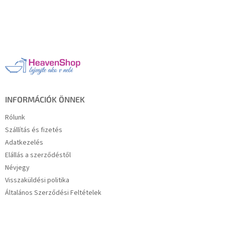
L
á
b
l
é
c
INFORMÁCIÓK ÖNNEK
Rólunk
Szállítás és fizetés
Adatkezelés
Elállás a szerződéstől
Névjegy
Visszaküldési politika
Általános Szerződési Feltételek