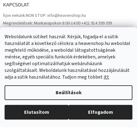
KAPCSOLAT
Írjon nekünk:
NON STOP: info@heavenshop.hu
Megrendelések:
Munkanapokon 8:00-14:00 +421 914 399 399
Panaszok:
Munkanapokon 8:00-14:00 +421 914 399 399
Weboldalunk sütiket használ. Kérjük, fogadja el a sütik
Facebook
HeavenShop.sk
használatát a következő célokra: a heavenshop.hu weboldal
megfelelő működése, a weboldal látogatottságának
mérése, egyéb speciális funkciók érdekében, amelyek
Eredményeink
segítségével optimalizálhatjuk webáruházunk
szolgáltatásait. Weboldalunk használatával hozzájárulását
adja a sütik használatához. Tudjon meg többet
itt
Árukereső.hu
Beállítások
Elutasítom
Elfogadom