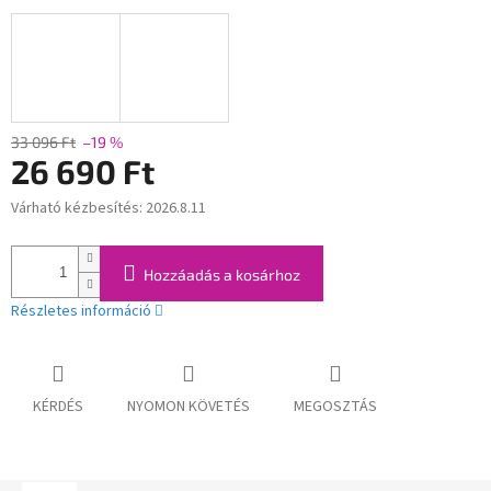
33 096 Ft
–19 %
26 690 Ft
Várható kézbesítés:
2026.8.11
Egységár:
Hozzáadás a kosárhoz
Részletes információ
KÉRDÉS
NYOMON KÖVETÉS
MEGOSZTÁS