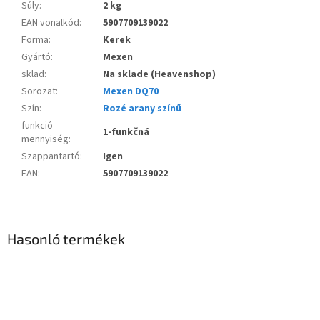
Súly
:
2 kg
EAN vonalkód
:
5907709139022
Forma
:
Kerek
Gyártó
:
Mexen
sklad
:
Na sklade (Heavenshop)
Sorozat
:
Mexen DQ70
Szín
:
Rozé arany színű
funkció
1-funkčná
mennyiség
:
Szappantartó
:
Igen
EAN
:
5907709139022
Hasonló termékek