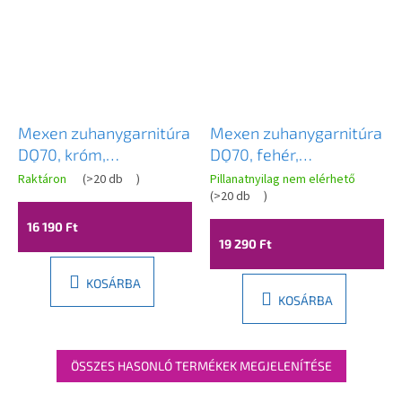
Mexen zuhanygarnitúra
Mexen zuhanygarnitúra
DQ70, króm,
DQ70, fehér,
785704581-00
785704581-20
Raktáron
(
>20 db
)
Pillanatnyilag nem elérhető
(
>20 db
)
16 190 Ft
19 290 Ft
KOSÁRBA
KOSÁRBA
ÖSSZES HASONLÓ TERMÉKEK MEGJELENÍTÉSE