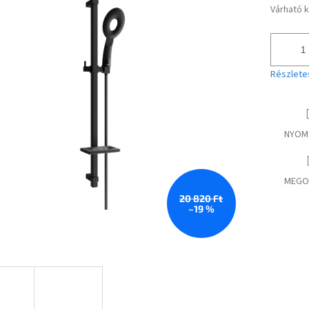
Várható 
Egységár
Részlete
NYOM
MEGO
20 820 Ft
–19 %