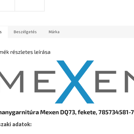
s
Beszélgetés
Márka
mék részletes leírása
hanygarnitúra Mexen DQ73, fekete, 785734581-
zaki adatok: