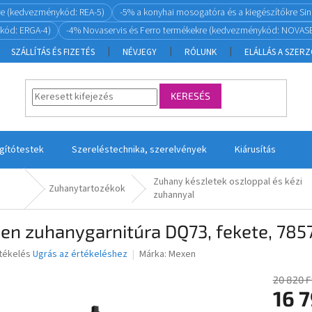
re (kedvezménykód: REA-5)
-5% a konyhai mosogatóra és a kiegészítőkre S
kód: ERGA-4)
-4% Novaservis és Ferro termékekre (kedvezménykód: NOVASE
SZÁLLÍTÁS ÉS FIZETÉS
NÉVJEGY
RÓLUNK
ELÁLLÁS A SZER
KERESÉS
ágítótestek
Szereléstechnika, szerelvények
Kiárusítás
Zuhany készletek oszloppal és kézi
Zuhanytartozékok
zuhannyal
en zuhanygarnitúra DQ73, fekete, 78
rtékelés
Ugrás az értékeléshez
Márka:
Mexen
20 820 F
16 7
ése