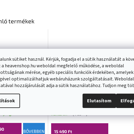
nló termékek
lunk sütiket használ. Kérjük, fogadja el a sütik használatát a kö
: a heavenshop.hu weboldal megfelelő működése, a weboldal
ottságának mérése, egyéb speciális funkciók érdekében, amelyek
gével optimalizálhatjuk webáruházunk szolgáltatásait. Webolda
atával hozzájárulását adja a sütik használatához. Tudjon meg t
en
Mexen
lítások
Elutasítom
Elfo
nygarnitúra DQ73,
zuhanygarnitúra DQ73,
, 785734581-00
króm / fehér,
atnyilag nem elérhető
Raktáron
(
4 db
)
785734581-02
90
BŐVEBBEN
15 490 Ft