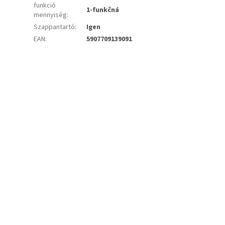
funkció
1-funkčná
mennyiség
:
Szappantartó
:
Igen
EAN
:
5907709139091