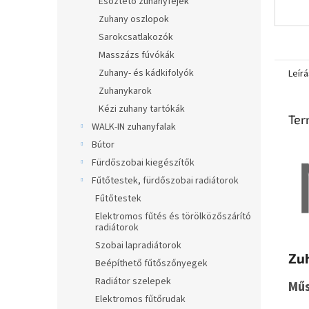
Esőztető zuhanyfejek
Zuhany oszlopok
Sarokcsatlakozók
Masszázs fúvókák
Zuhany- és kádkifolyók
Leírá
Zuhanykarok
Kézi zuhany tartókák
Ter
WALK-IN zuhanyfalak
Bútor
Fürdőszobai kiegészítők
Fűtőtestek, fürdőszobai radiátorok
Fűtőtestek
Elektromos fűtés és törölközőszárító
radiátorok
Szobai lapradiátorok
Zu
Beépíthető fűtőszőnyegek
Radiátor szelepek
Műs
Elektromos fűtőrudak