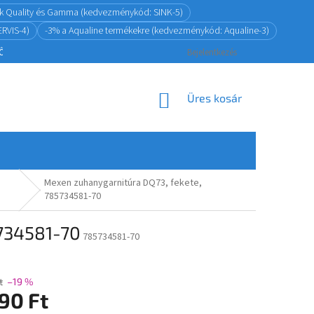
ink Quality és Gamma (kedvezménykód: SINK-5)
RVIS-4)
-3% a Aqualine termékekre (kedvezménykód: Aqualine-3)
ZŐDÉSTŐL
ADATKEZELÉS
VISSZAKÜLDÉSI ÉS JÓTÁLLÁSI POLITIKA
Bejelentkezés
KOSÁR
Üres kosár
Mexen zuhanygarnitúra DQ73, fekete,
785734581-70
5734581-70
785734581-70
t
–19 %
90 Ft