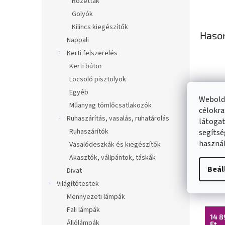
Rozetták
Golyók
Kilincs kiegészítők
Haso
Nappali
Kerti felszerelés
Kerti bútor
Locsoló pisztolyok
Egyéb
Webolda
Műanyag tömlőcsatlakozók
célokra
Ruhaszárítás, vasalás, ruhatárolás
látogat
Ruhaszárítók
segítsé
használ
Vasalódeszkák és kiegészítők
Akasztók, vállpántok, táskák
Mex
Beál
Divat
zuha
Világítótestek
króm
Pillan
Mennyezeti lámpák
Fali lámpák
14 8
Állólámpák
Ft