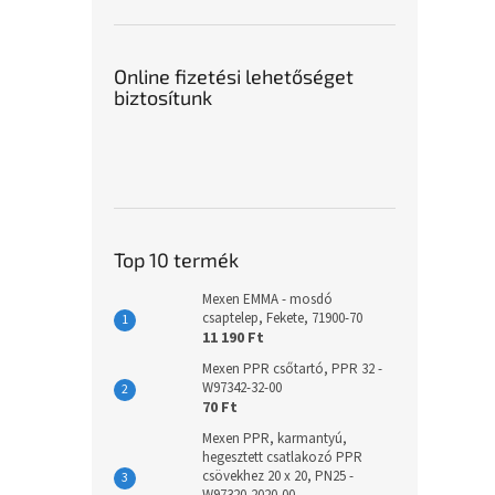
Online fizetési lehetőséget
biztosítunk
Top 10 termék
Mexen EMMA - mosdó
csaptelep, Fekete, 71900-70
11 190 Ft
Mexen PPR csőtartó, PPR 32 -
W97342-32-00
70 Ft
Mexen PPR, karmantyú,
hegesztett csatlakozó PPR
csövekhez 20 x 20, PN25 -