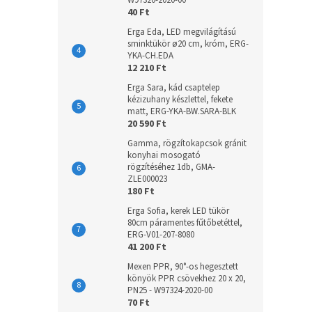
W97320-2020-00
40 Ft
Erga Eda, LED megvilágítású
sminktükör ø20 cm, króm, ERG-
YKA-CH.EDA
12 210 Ft
Erga Sara, kád csaptelep
kézizuhany készlettel, fekete
matt, ERG-YKA-BW.SARA-BLK
20 590 Ft
Gamma, rögzítokapcsok gránit
konyhai mosogató
rögzítéséhez 1db, GMA-
ZLE000023
180 Ft
Erga Sofia, kerek LED tükör
80cm páramentes fűtőbetéttel,
ERG-V01-207-8080
41 200 Ft
Mexen PPR, 90°-os hegesztett
könyök PPR csövekhez 20 x 20,
PN25 - W97324-2020-00
70 Ft