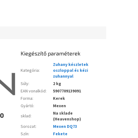
Kiegészítő paraméterek
Zuhany készletek
Kategória
:
oszloppal és kézi
zuhannyal
Súly
:
2 kg
EAN vonalkód
:
5907709139091
Forma
:
Kerek
Gyártó
:
Mexen
Na sklade
70
sklad
:
(Heavenshop)
Sorozat
:
Mexen DQ73
Szín
:
Fekete