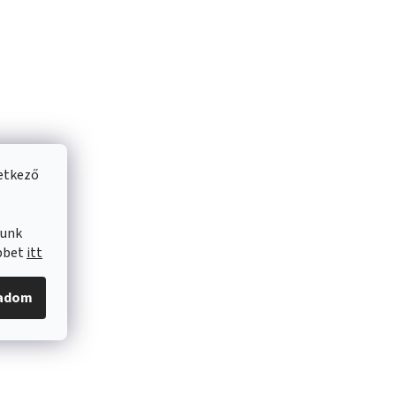
vetkező
lunk
öbbet
itt
gadom