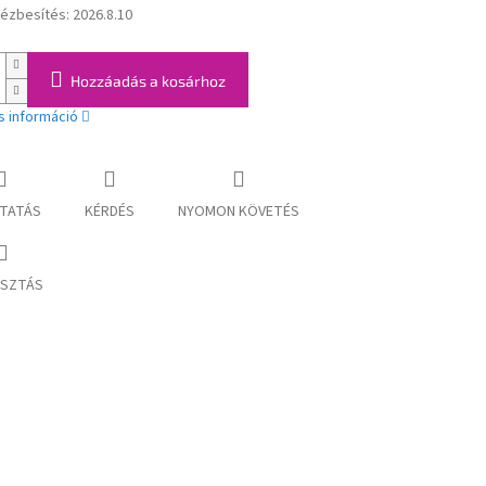
kézbesítés:
2026.8.10
:
Hozzáadás a kosárhoz
s információ
TATÁS
KÉRDÉS
NYOMON KÖVETÉS
SZTÁS