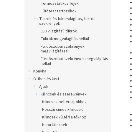
Termosztatikus fejek
Fűtőtest tartozékok
Tükrök és tükörvilágítás, tükrös
szekrények
LED világítású tükrök
Tükrök megvulágítás nélkül
Fürdőszobai szekrények
megvilágítással
Fürdőszobai szekrények megvilágítás
nélkül
Konyha
Otthon és kert
Ajtók
Kilincsek és szerelvények
Kilincsek beltéri ajtókhoz
Hosszú címes kilincsek
Kilincsek kültéri ajtókhoz
Kapu kilincsek