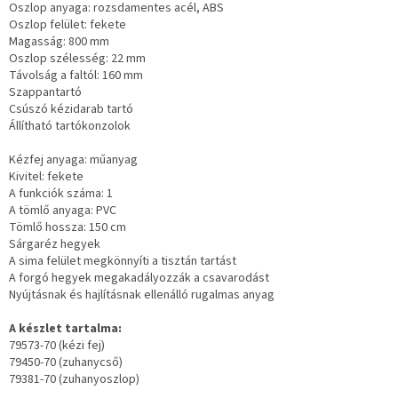
Oszlop anyaga: rozsdamentes acél, ABS
Oszlop felület: fekete
Magasság: 800 mm
Oszlop szélesség: 22 mm
Távolság a faltól: 160 mm
Szappantartó
Csúszó kézidarab tartó
Állítható tartókonzolok
Kézfej anyaga: műanyag
Kivitel: fekete
A funkciók száma: 1
A tömlő anyaga: PVC
Tömlő hossza: 150 cm
Sárgaréz hegyek
A sima felület megkönnyíti a tisztán tartást
A forgó hegyek megakadályozzák a csavarodást
Nyújtásnak és hajlításnak ellenálló rugalmas anyag
A készlet tartalma:
79573-70 (kézi fej)
79450-70 (zuhanycső)
79381-70 (zuhanyoszlop)