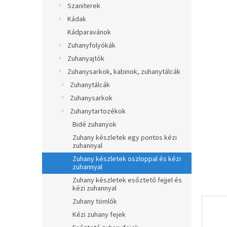
ből
Szaniterek
p
0,0
a
Kádak
csillag.
n
Kádparavánok
e
Zuhanyfolyókák
l
Zuhanyajtók
Zuhanysarkok, kabinok, zuhanytálcák
Zuhanytálcák
Zuhanysarkok
Zuhanytartozékok
Bidé zuhanyok
Zuhany készletek egy pontos kézi
zuhannyal
Zuhany készletek oszloppal és kézi
zuhannyal
Zuhany készletek esőztető fejjel és
kézi zuhannyal
Zuhany tömlők
Kézi zuhany fejek