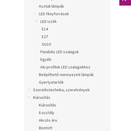
Asztali lámpák
LED fényforrások
LED izzók
E14
E27
GU10
Flexibilis LED szalagok
Egyéb
Alu profilok LED szalagokhoz
Beépíthető mennyezeti lámpák
Gyertyatartók
Szereléstechnika, szerelvények
Kiárusítás
Kiárusítás
II.osztály
Akciós áru
Bontott