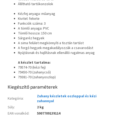
Állítható tartókonzolok
Kézfej anyaga: műanyag
Kivitel: fekete
Funkciók száma: 3
A tömlő anyaga: PVC
Tömlő hossza: 150 cm
Sárgaréz hegyek
A sima felület megkönnyíti a tisztán tartást
A forgó hegyek megakadályozzák a csavarodást
Nyújtásnak és hajlításnak ellenálló rugalmas anyag
A készlet tartalma:
79574-70 (kézi fej)
79450-70 (zuhanycső)
79381-70 (zuhanyoszlop)
Kiegészítő paraméterek
Zuhany készletek oszloppal és kézi
Kategória
:
zuhannyal
Súly
:
2 kg
EAN vonalkód
:
5907709139114