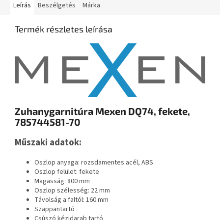
Leírás
Beszélgetés
Márka
Termék részletes leírása
Zuhanygarnitúra Mexen DQ74, fekete,
785744581-70
Műszaki adatok:
Oszlop anyaga: rozsdamentes acél, ABS
Oszlop felület: fekete
Magasság: 800 mm
Oszlop szélesség: 22 mm
Távolság a faltól: 160 mm
Szappantartó
Csúszó kézidarab tartó