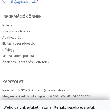
é
c
INFORMÁCIÓK ÖNNEK
Rólunk
Szállítás és fizetés
Adatkezelés
Elállás a szerződéstől
Névjegy
Visszaküldési politika
Általános Szerződési Feltételek
KAPCSOLAT
Írjon nekünk:
NON STOP: info@heavenshop.hu
Megrendelések:
Munkanapokon 8:00-14:00 +421 914 399 399
Panaszok:
Munkanapokon 8:00-14:00 +421 914 399 399
Weboldalunk sütiket használ. Kérjük, fogadja el a sütik
Facebook
HeavenShop.sk