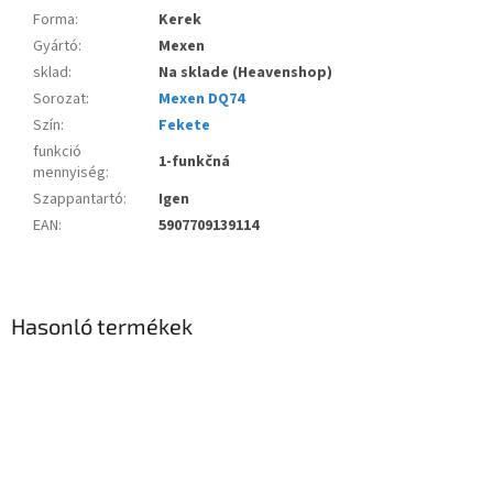
Forma
:
Kerek
Gyártó
:
Mexen
sklad
:
Na sklade (Heavenshop)
Sorozat
:
Mexen DQ74
Szín
:
Fekete
funkció
1-funkčná
mennyiség
:
Szappantartó
:
Igen
EAN
:
5907709139114
Hasonló termékek