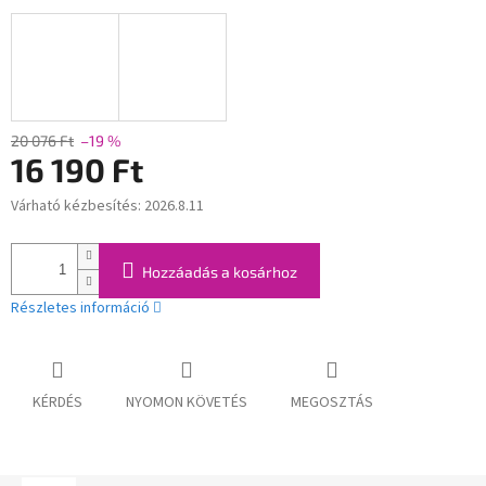
20 076 Ft
–19 %
16 190 Ft
Várható kézbesítés:
2026.8.11
Egységár:
Hozzáadás a kosárhoz
Részletes információ
KÉRDÉS
NYOMON KÖVETÉS
MEGOSZTÁS