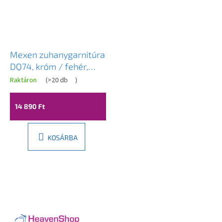
Mexen zuhanygarnitúra
DQ74, króm / fehér,
785744581-00
Raktáron
(
>20 db
)
14 890 Ft
KOSÁRBA
L
á
b
l