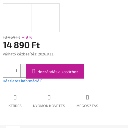
18 464 Ft
–19 %
14 890 Ft
Várható kézbesítés:
2026.8.11
Egységár:
Hozzáadás a kosárhoz
Részletes információ
KÉRDÉS
NYOMON KÖVETÉS
MEGOSZTÁS