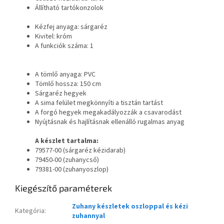
Állítható tartókonzolok
Kézfej anyaga: sárgaréz
Kivitel: króm
A funkciók száma: 1
A tömlő anyaga: PVC
Tömlő hossza: 150 cm
Sárgaréz hegyek
A sima felület megkönnyíti a tisztán tartást
A forgó hegyek megakadályozzák a csavarodást
Nyújtásnak és hajlításnak ellenálló rugalmas anyag
A készlet tartalma:
79577-00 (sárgaréz kézidarab)
79450-00 (zuhanycső)
79381-00 (zuhanyoszlop)
Kiegészítő paraméterek
Zuhany készletek oszloppal és kézi
Kategória
:
zuhannyal