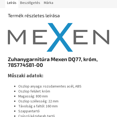
Leírás
Beszélgetés
Márka
Termék részletes leírása
Zuhanygarnitúra Mexen DQ77, króm,
785774581-00
Műszaki adatok:
Oszlop anyaga: rozsdamentes acél, ABS
Oszlop felület: króm
Magasság: 800 mm
Oszlop szélesség: 22 mm
Távolság a faltól: 160 mm
Szappantartó
Csúszó kézidarab tartó