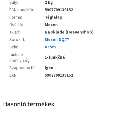
Súly
:
2 kg
EAN vonalkód
:
5907709139152
Forma
:
Téglalap
Gyártó
:
Mexen
sklad
:
Na sklade (Heavenshop)
Sorozat
:
Mexen DQ77
Szín
:
Króm
funkció
1-funkčná
mennyiség
:
Szappantartó
:
Igen
EAN
:
5907709139152
Hasonló termékek