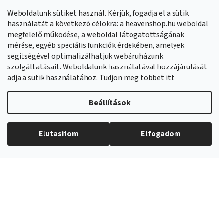
Panaszok:
Munkanapokon 8:00-14:00 +421 914 399 399
Weboldalunk sütiket használ. Kérjük, fogadja el a sütik
Facebook
HeavenShop.sk
használatát a következő célokra: a heavenshop.hu weboldal
megfelelő működése, a weboldal látogatottságának
mérése, egyéb speciális funkciók érdekében, amelyek
Eredményeink
segítségével optimalizálhatjuk webáruházunk
szolgáltatásait. Weboldalunk használatával hozzájárulását
adja a sütik használatához. Tudjon meg többet
itt
Árukereső.hu
Beállítások
Elutasítom
Elfogadom
Copyright 2026
Heavenshop
. Minden jog fenntartva.
Shoptet Premium készítette