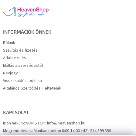
l
é
c
INFORMÁCIÓK ÖNNEK
Rólunk
Szállítás és fizetés
Adatkezelés
Elállás a szerződéstől
Névjegy
Visszaküldési politika
Általános Szerződési Feltételek
KAPCSOLAT
Írjon nekünk:
NON STOP: info@heavenshop.hu
Megrendelések:
Munkanapokon 8:00-14:00 +421 914 399 399