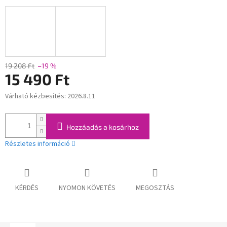
19 208 Ft
–19 %
15 490 Ft
Várható kézbesítés:
2026.8.11
Egységár:
Hozzáadás a kosárhoz
Részletes információ
KÉRDÉS
NYOMON KÖVETÉS
MEGOSZTÁS