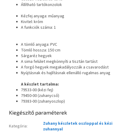
Állítható tartókonzolok
Kézfej anyaga: műanyag
Kivitel: króm
A funkciók száma: 1
A tömlő anyaga: PVC
Tömlő hossza: 150 cm
Sárgaréz hegyek
A sima felület megkönnyíti a tisztán tartást
A forgó hegyek megakadályozzák a csavarodást
Nyújtásnak és hajlításnak ellenálló rugalmas anyag
A készlet tartalma:
79533-00 (kézi fej)
79450-00 (zuhanycső)
79383-00 (zuhanyoszlop)
Kiegészítő paraméterek
Zuhany készletek oszloppal és kézi
Kategória
:
zuhannyal