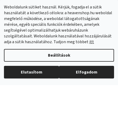
Panaszok:
Munkanapokon 8:00-14:00 +421 914 399 399
Weboldalunk sütiket használ. Kérjük, fogadja el a sütik
Facebook
HeavenShop.sk
használatát a következő célokra: a heavenshop.hu weboldal
megfelelő működése, a weboldal látogatottságának
mérése, egyéb speciális funkciók érdekében, amelyek
Eredményeink
segítségével optimalizálhatjuk webáruházunk
szolgáltatásait. Weboldalunk használatával hozzájárulását
adja a sütik használatához. Tudjon meg többet
itt
Árukereső.hu
Beállítások
Elutasítom
Elfogadom
Copyright 2026
Heavenshop
. Minden jog fenntartva.
Shoptet Premium készítette