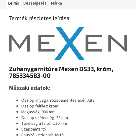
Leírás
Beszélgetés
Márka
Termék részletes leírása
Zuhanygarnitúra Mexen DS33, króm,
785334583-00
Műszaki adatok:
Oszlop anyaga: rozsdamentes acél, ABS
Oszlop felület: króm
Magasság: 900 mm
Oszlop szélesség: 22 mm
Távolság a faltól: 110 mm
Szappantartó
Csúszó kézidarab tartó