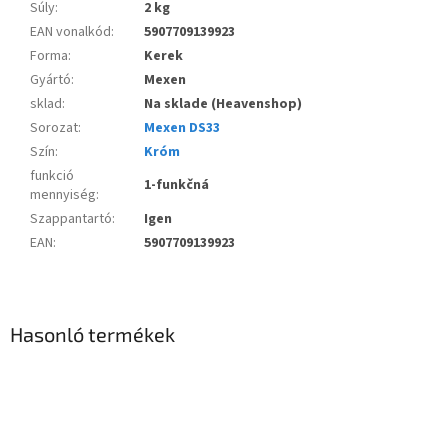
Súly
:
2 kg
EAN vonalkód
:
5907709139923
Forma
:
Kerek
Gyártó
:
Mexen
sklad
:
Na sklade (Heavenshop)
Sorozat
:
Mexen DS33
Szín
:
Króm
funkció
1-funkčná
mennyiség
:
Szappantartó
:
Igen
EAN
:
5907709139923
Hasonló termékek