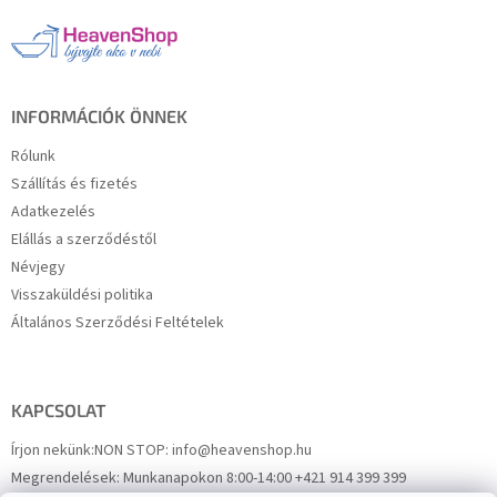
l
é
c
INFORMÁCIÓK ÖNNEK
Rólunk
Szállítás és fizetés
Adatkezelés
Elállás a szerződéstől
Névjegy
Visszaküldési politika
Általános Szerződési Feltételek
KAPCSOLAT
Írjon nekünk:
NON STOP: info@heavenshop.hu
Megrendelések:
Munkanapokon 8:00-14:00 +421 914 399 399