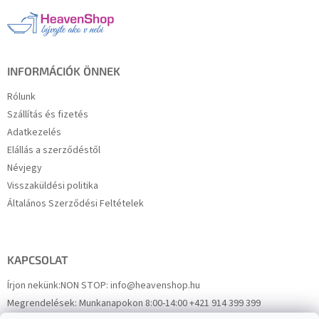
l
é
c
INFORMÁCIÓK ÖNNEK
Rólunk
Szállítás és fizetés
Adatkezelés
Elállás a szerződéstől
Névjegy
Visszaküldési politika
Általános Szerződési Feltételek
KAPCSOLAT
Írjon nekünk:
NON STOP: info@heavenshop.hu
Megrendelések:
Munkanapokon 8:00-14:00 +421 914 399 399