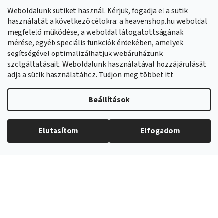
Panaszok:
Munkanapokon 8:00-14:00 +421 914 399 399
Weboldalunk sütiket használ. Kérjük, fogadja el a sütik
Facebook
HeavenShop.sk
használatát a következő célokra: a heavenshop.hu weboldal
megfelelő működése, a weboldal látogatottságának
mérése, egyéb speciális funkciók érdekében, amelyek
Eredményeink
segítségével optimalizálhatjuk webáruházunk
szolgáltatásait. Weboldalunk használatával hozzájárulását
adja a sütik használatához. Tudjon meg többet
itt
Árukereső.hu
Beállítások
Elutasítom
Elfogadom
Copyright 2026
Heavenshop
. Minden jog fenntartva.
Shoptet Premium készítette