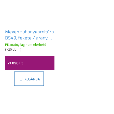
Mexen zuhanygarnitúra
DS49, fekete / arany,
785494583-57
Pillanatnyilag nem elérhető
(
>20 db
)
21 090 Ft
KOSÁRBA
L
á
b