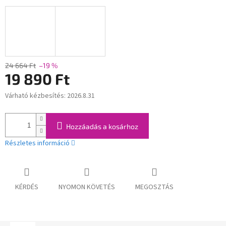
24 664 Ft
–19 %
19 890 Ft
Várható kézbesítés:
2026.8.31
Egységár:
Hozzáadás a kosárhoz
Részletes információ
KÉRDÉS
NYOMON KÖVETÉS
MEGOSZTÁS