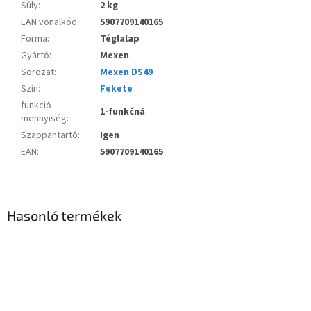
Súly
:
2 kg
EAN vonalkód
:
5907709140165
Forma
:
Téglalap
Gyártó
:
Mexen
Sorozat
:
Mexen DS49
Szín
:
Fekete
funkció
1-funkčná
mennyiség
:
Szappantartó
:
Igen
EAN
:
5907709140165
Hasonló termékek