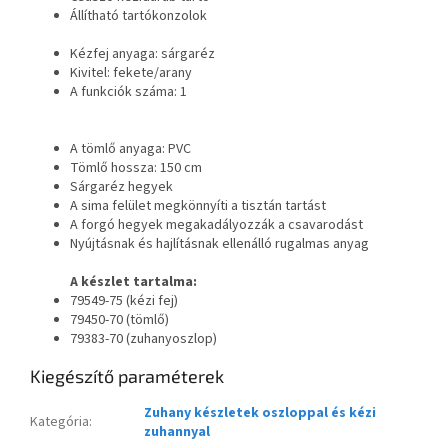
Állítható tartókonzolok
Kézfej anyaga: sárgaréz
Kivitel: fekete/arany
A funkciók száma: 1
A tömlő anyaga: PVC
Tömlő hossza: 150 cm
Sárgaréz hegyek
A sima felület megkönnyíti a tisztán tartást
A forgó hegyek megakadályozzák a csavarodást
Nyújtásnak és hajlításnak ellenálló rugalmas anyag
A készlet tartalma:
79549-75 (kézi fej)
79450-70 (tömlő)
79383-70 (zuhanyoszlop)
Kiegészítő paraméterek
Zuhany készletek oszloppal és kézi
Kategória
:
zuhannyal