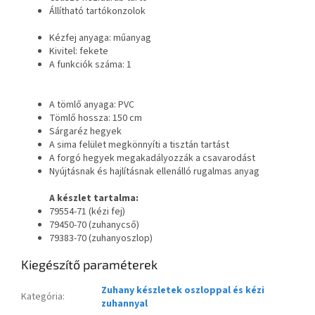
Állítható tartókonzolok
Kézfej anyaga: műanyag
Kivitel: fekete
A funkciók száma: 1
A tömlő anyaga: PVC
Tömlő hossza: 150 cm
Sárgaréz hegyek
A sima felület megkönnyíti a tisztán tartást
A forgó hegyek megakadályozzák a csavarodást
Nyújtásnak és hajlításnak ellenálló rugalmas anyag
A készlet tartalma:
79554-71 (kézi fej)
79450-70 (zuhanycső)
79383-70 (zuhanyoszlop)
Kiegészítő paraméterek
Zuhany készletek oszloppal és kézi
Kategória
:
zuhannyal