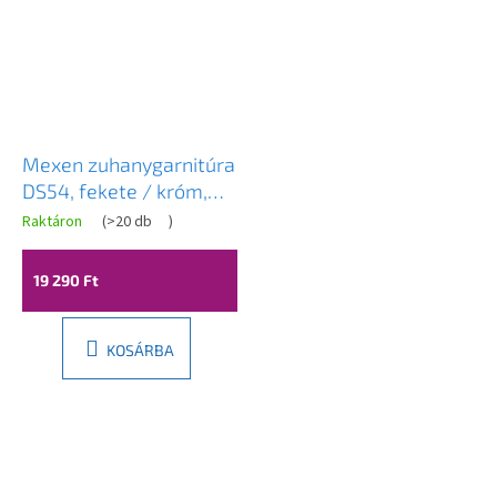
Mexen zuhanygarnitúra
DS54, fekete / króm,
785544583-17
Raktáron
(
>20 db
)
19 290 Ft
KOSÁRBA
L
á
b