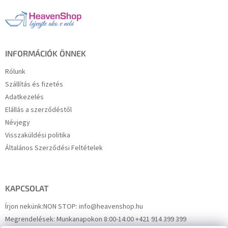
l
é
c
INFORMÁCIÓK ÖNNEK
Rólunk
Szállítás és fizetés
Adatkezelés
Elállás a szerződéstől
Névjegy
Visszaküldési politika
Általános Szerződési Feltételek
KAPCSOLAT
Írjon nekünk:
NON STOP: info@heavenshop.hu
Megrendelések:
Munkanapokon 8:00-14:00 +421 914 399 399