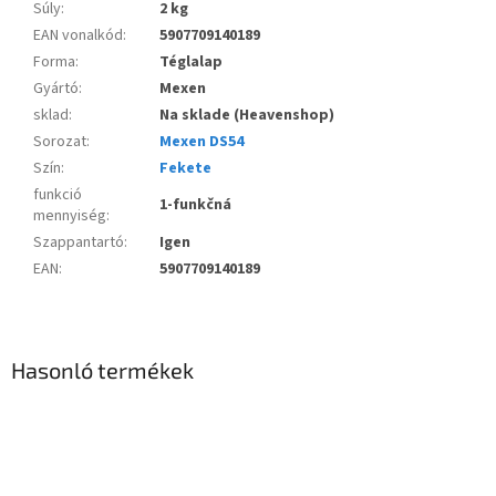
Súly
:
2 kg
EAN vonalkód
:
5907709140189
Forma
:
Téglalap
Gyártó
:
Mexen
sklad
:
Na sklade (Heavenshop)
Sorozat
:
Mexen DS54
Szín
:
Fekete
funkció
1-funkčná
mennyiség
:
Szappantartó
:
Igen
EAN
:
5907709140189
Hasonló termékek