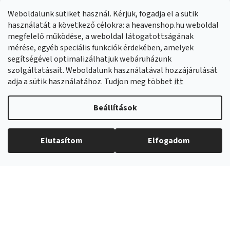
Panaszok:
Munkanapokon 8:00-14:00 +421 914 399 399
Weboldalunk sütiket használ. Kérjük, fogadja el a sütik
Facebook
HeavenShop.sk
használatát a következő célokra: a heavenshop.hu weboldal
megfelelő működése, a weboldal látogatottságának
mérése, egyéb speciális funkciók érdekében, amelyek
Eredményeink
segítségével optimalizálhatjuk webáruházunk
szolgáltatásait. Weboldalunk használatával hozzájárulását
adja a sütik használatához. Tudjon meg többet
itt
Árukereső.hu
Beállítások
Elutasítom
Elfogadom
Copyright 2026
Heavenshop
. Minden jog fenntartva.
Shoptet Premium készítette