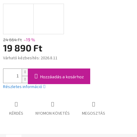
24 664 Ft
–19 %
19 890 Ft
Várható kézbesítés:
2026.8.11
Egységár:
Hozzáadás a kosárhoz
Részletes információ
KÉRDÉS
NYOMON KÖVETÉS
MEGOSZTÁS