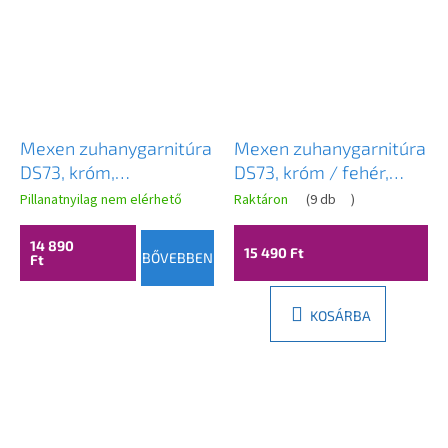
Mexen zuhanygarnitúra
Mexen zuhanygarnitúra
DS73, króm,
DS73, króm / fehér,
785734583-00
785734583-02
Pillanatnyilag nem elérhető
Raktáron
(
9 db
)
14 890
15 490 Ft
BŐVEBBEN
Ft
KOSÁRBA
L
á
b