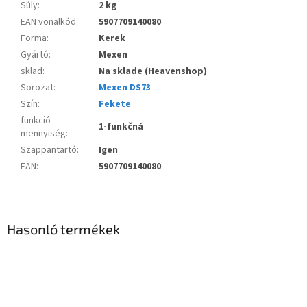
Súly
:
2 kg
EAN vonalkód
:
5907709140080
Forma
:
Kerek
Gyártó
:
Mexen
sklad
:
Na sklade (Heavenshop)
Sorozat
:
Mexen DS73
Szín
:
Fekete
funkció
1-funkčná
mennyiség
:
Szappantartó
:
Igen
EAN
:
5907709140080
Hasonló termékek