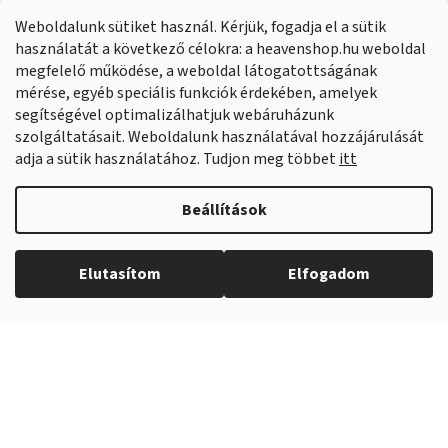
Panaszok:
Munkanapokon 8:00-14:00 +421 914 399 399
Weboldalunk sütiket használ. Kérjük, fogadja el a sütik
Facebook
HeavenShop.sk
használatát a következő célokra: a heavenshop.hu weboldal
megfelelő működése, a weboldal látogatottságának
mérése, egyéb speciális funkciók érdekében, amelyek
Eredményeink
segítségével optimalizálhatjuk webáruházunk
szolgáltatásait. Weboldalunk használatával hozzájárulását
adja a sütik használatához. Tudjon meg többet
itt
Árukereső.hu
Beállítások
Elutasítom
Elfogadom
Copyright 2026
Heavenshop
. Minden jog fenntartva.
Shoptet Premium készítette