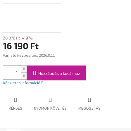
20 076 Ft
–19 %
16 190 Ft
Várható kézbesítés:
2026.8.11
Egységár:
Hozzáadás a kosárhoz
Részletes információ
KÉRDÉS
NYOMON KÖVETÉS
MEGOSZTÁS