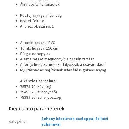
Állítható tartókonzolok
Kézfej anyaga: műanyag
Kivitel: fekete
A funkciók száma: 1
A tömlő anyaga: PVC
Tömlő hossza: 150 cm
Sárgaréz hegyek
A sima felület megkönnyíti a tisztán tartást
A forgó hegyek megakadályozzák a csavarodást
Nyújtásnak és hajlításnak ellenálló rugalmas anyag
A készlet tartalma:
79573-70 (kézi fej)
79450-70 (zuhanycső)
79383-70 (zuhanyoszlop)
Kiegészítő paraméterek
Zuhany készletek oszloppal és kézi
Kategória
:
zuhannyal