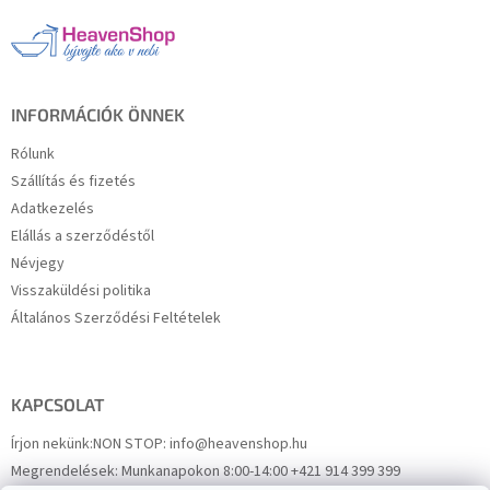
l
é
c
INFORMÁCIÓK ÖNNEK
Rólunk
Szállítás és fizetés
Adatkezelés
Elállás a szerződéstől
Névjegy
Visszaküldési politika
Általános Szerződési Feltételek
KAPCSOLAT
Írjon nekünk:
NON STOP: info@heavenshop.hu
Megrendelések:
Munkanapokon 8:00-14:00 +421 914 399 399