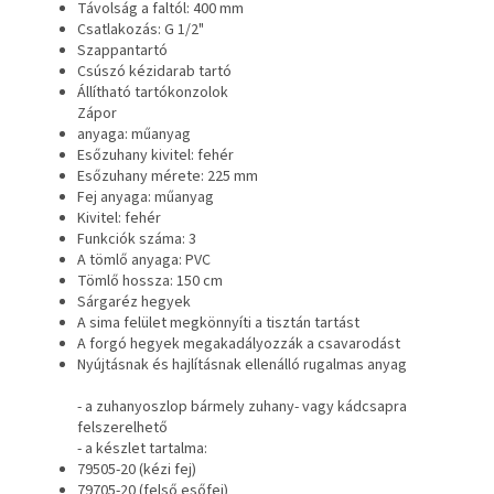
Távolság a faltól: 400 mm
Csatlakozás: G 1/2"
Szappantartó
Csúszó kézidarab tartó
Állítható tartókonzolok
Zápor
anyaga: műanyag
Esőzuhany kivitel: fehér
Esőzuhany mérete: 225 mm
Fej anyaga: műanyag
Kivitel: fehér
Funkciók száma: 3
A tömlő anyaga: PVC
Tömlő hossza: 150 cm
Sárgaréz hegyek
A sima felület megkönnyíti a tisztán tartást
A forgó hegyek megakadályozzák a csavarodást
Nyújtásnak és hajlításnak ellenálló rugalmas anyag
- a zuhanyoszlop bármely zuhany- vagy kádcsapra
felszerelhető
- a készlet tartalma:
79505-20 (kézi fej)
79705-20 (felső esőfej)