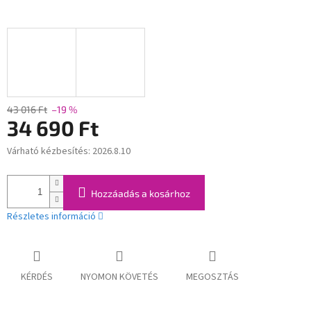
43 016 Ft
–19 %
34 690 Ft
Várható kézbesítés:
2026.8.10
Egységár:
Hozzáadás a kosárhoz
Részletes információ
KÉRDÉS
NYOMON KÖVETÉS
MEGOSZTÁS