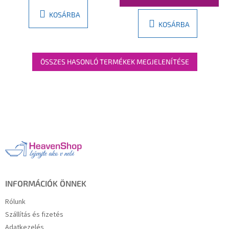
KOSÁRBA
KOSÁRBA
ÖSSZES HASONLÓ TERMÉKEK MEGJELENÍTÉSE
L
á
b
l
é
c
INFORMÁCIÓK ÖNNEK
Rólunk
Szállítás és fizetés
Adatkezelés