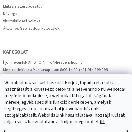
Elállás a szerződéstől
Névjegy
Visszaküldési politika
Általános Szerződési Feltételek
KAPCSOLAT
Írjon nekünk:
NON STOP: info@heavenshop.hu
Megrendelések:
Munkanapokon 8:00-14:00 +421 914 399 399
Panaszok:
Munkanapokon 8:00-14:00 +421 914 399 399
Weboldalunk sütiket használ. Kérjük, fogadja el a sütik
Facebook
HeavenShop.sk
használatát a következő célokra: a heavenshop.hu weboldal
megfelelő működése, a weboldal látogatottságának
mérése, egyéb speciális funkciók érdekében, amelyek
Eredményeink
segítségével optimalizálhatjuk webáruházunk
szolgáltatásait. Weboldalunk használatával hozzájárulását
adja a sütik használatához. Tudjon meg többet
itt
Árukereső.hu