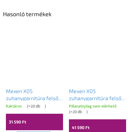
Hasonló termékek
Mexen X05
Mexen X05
zuhanygarnitúra felső
zuhanygarnitúra felső
fejjel 22,5 cm, króm,
fejjel 22,5 cm, arany,
Raktáron
(
>20 db
)
Pillanatnyilag nem elérhető
798050591-00
798050591-50
(
>20 db
)
31 590 Ft
41 590 Ft