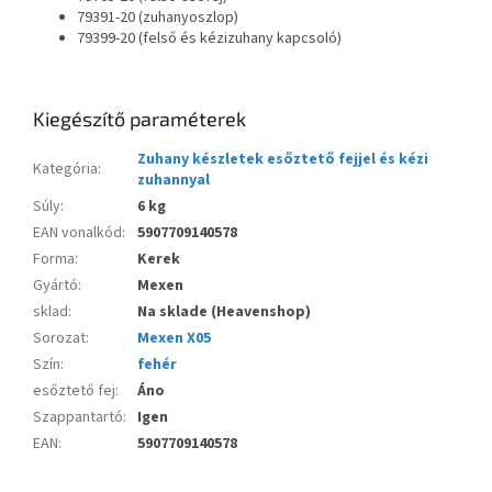
79391-20 (zuhanyoszlop)
79399-20 (felső és kézizuhany kapcsoló)
Kiegészítő paraméterek
Zuhany készletek esőztető fejjel és kézi
Kategória
:
zuhannyal
Súly
:
6 kg
EAN vonalkód
:
5907709140578
Forma
:
Kerek
Gyártó
:
Mexen
sklad
:
Na sklade (Heavenshop)
Sorozat
:
Mexen X05
Szín
:
fehér
esőztető fej
:
Áno
Szappantartó
:
Igen
EAN
:
5907709140578