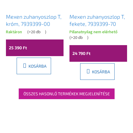
Mexen zuhanyoszlop T,
Mexen zuhanyoszlop T,
króm, 7939399-00
fekete, 7939399-70
Raktáron
(
>20 db
)
Pillanatnyilag nem elérhető
(
>20 db
)
25 390 Ft
24 790 Ft
KOSÁRBA
KOSÁRBA
ÖSSZES HASONLÓ TERMÉKEK MEGJELENÍTÉSE
L
á
b