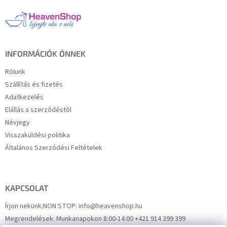
l
é
c
INFORMÁCIÓK ÖNNEK
Rólunk
Szállítás és fizetés
Adatkezelés
Elállás a szerződéstől
Névjegy
Visszaküldési politika
Általános Szerződési Feltételek
KAPCSOLAT
Írjon nekünk:
NON STOP: info@heavenshop.hu
Megrendelések:
Munkanapokon 8:00-14:00 +421 914 399 399