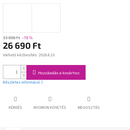
33 096 Ft
–19 %
26 690 Ft
Várható kézbesítés:
2026.8.10
Egységár:
Hozzáadás a kosárhoz
Részletes információ
KÉRDÉS
NYOMON KÖVETÉS
MEGOSZTÁS