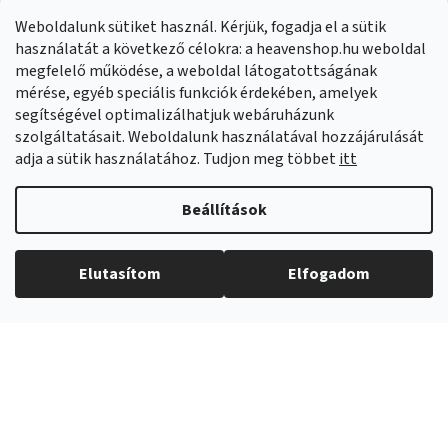
Panaszok:
Munkanapokon 8:00-14:00 +421 914 399 399
Weboldalunk sütiket használ. Kérjük, fogadja el a sütik
Facebook
HeavenShop.sk
használatát a következő célokra: a heavenshop.hu weboldal
megfelelő működése, a weboldal látogatottságának
mérése, egyéb speciális funkciók érdekében, amelyek
Eredményeink
segítségével optimalizálhatjuk webáruházunk
szolgáltatásait. Weboldalunk használatával hozzájárulását
adja a sütik használatához. Tudjon meg többet
itt
Árukereső.hu
Beállítások
Elutasítom
Elfogadom
Copyright 2026
Heavenshop
. Minden jog fenntartva.
Shoptet Premium készítette