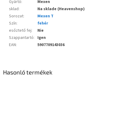
Gyártó
:
Mexen
sklad
:
Na sklade (Heavenshop)
Sorozat
:
Mexen T
Szín
:
fehér
esőztető fej
:
Nie
Szappantartó
:
Igen
EAN
:
5907709143036
Hasonló termékek