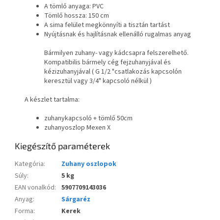
A tömlő anyaga: PVC
Tömlő hossza: 150 cm
A sima felület megkönnyíti a tisztán tartást
Nyújtásnak és hajlításnak ellenálló rugalmas anyag
Bármilyen zuhany- vagy kádcsapra felszerelhető.
Kompatibilis bármely cég fejzuhanyjával és
kézizuhanyjával
(
G 1/2 "csatlakozás kapcsolón
keresztül vagy 3/4" kapcsoló nélkül
)
A készlet tartalma:
zuhanykapcsoló + tömlő 50cm
zuhanyoszlop Mexen X
Kiegészítő paraméterek
Kategória
:
Zuhany oszlopok
Súly
:
5 kg
EAN vonalkód
:
5907709143036
Anyag
:
Sárgaréz
Forma
:
Kerek