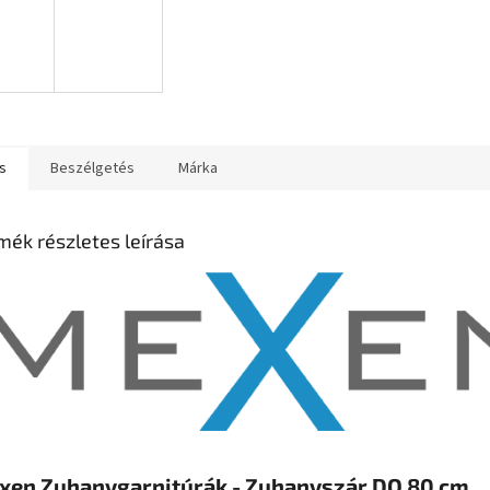
s
Beszélgetés
Márka
mék részletes leírása
xen Zuhanygarnitúrák - Zuhanyszár DQ 80 cm