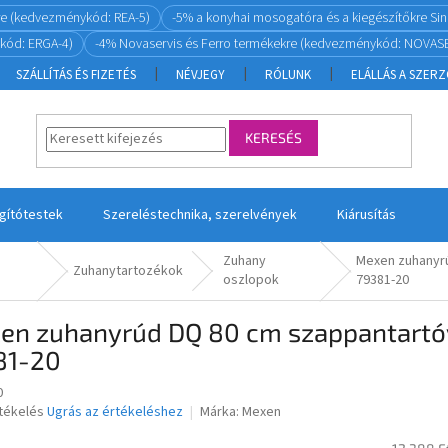
re (kedvezménykód: REA-5)
-5% a konyhai mosogatóra és a kiegészítőkre S
kód: ERGA-4)
-4% Novaservis és Ferro termékekre (kedvezménykód: NOVASE
SZÁLLÍTÁS ÉS FIZETÉS
NÉVJEGY
RÓLUNK
ELÁLLÁS A SZER
KERESÉS
ágítótestek
Szereléstechnika, szerelvények
Kiárusítás
Zuhany
Mexen zuhanyrú
Zuhanytartozékok
oszlopok
79381-20
n zuhanyrúd DQ 80 cm szappantartóval
81-20
0
rtékelés
Ugrás az értékeléshez
Márka:
Mexen