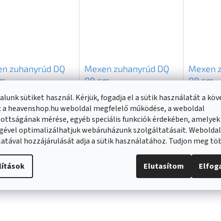
n zuhanyrúd DQ
Mexen zuhanyrúd DQ
Mexen 
cm
80 cm
80 cm
pantartóval,
szappantartóval,
szappan
lunk sütiket használ. Kérjük, fogadja el a sütik használatát a kö
ron
(
>20 db
)
Raktáron
(
>20 db
)
Raktáron
telep nélkül, króm,
csaptelep nélkül,
csaptele
: a heavenshop.hu weboldal megfelelő működése, a weboldal
1-00
rózsa-arany, 79381-60
arany, 
ottságának mérése, egyéb speciális funkciók érdekében, amelyek
0 Ft
14 290 Ft
13 690 F
gével optimalizálhatjuk webáruházunk szolgáltatásait. Webolda
atával hozzájárulását adja a sütik használatához. Tudjon meg t
KOSÁRBA
KOSÁRBA
lítások
Elutasítom
Elfo