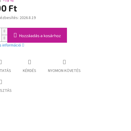
t
–19 %
90 Ft
kézbesítés:
2026.8.19
:
Hozzáadás a kosárhoz
s információ
TATÁS
KÉRDÉS
NYOMON KÖVETÉS
SZTÁS