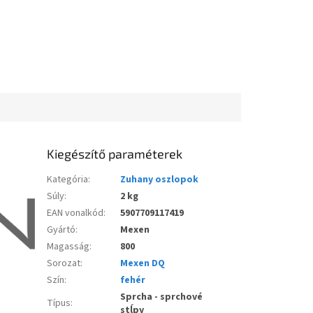
Kiegészítő paraméterek
Kategória
:
Zuhany oszlopok
Súly
:
2 kg
EAN vonalkód
:
5907709117419
Gyártó
:
Mexen
Magasság
:
800
Sorozat
:
Mexen DQ
Szín
:
fehér
Sprcha - sprchové
Típus
:
stĺpy