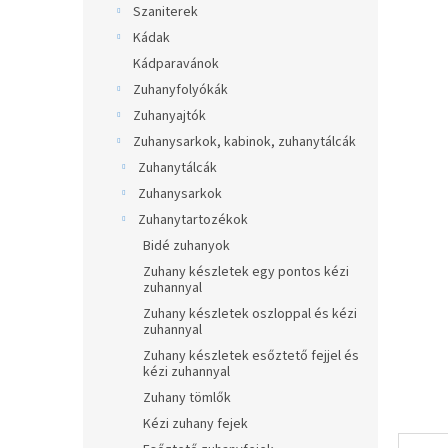
átlagos
Szaniterek
p
értékel
a
Kádak
5-
ből
n
Kádparavánok
0,0
e
Zuhanyfolyókák
csillag.
l
Zuhanyajtók
Zuhanysarkok, kabinok, zuhanytálcák
Zuhanytálcák
Zuhanysarkok
Zuhanytartozékok
Bidé zuhanyok
Zuhany készletek egy pontos kézi
zuhannyal
Zuhany készletek oszloppal és kézi
zuhannyal
Zuhany készletek esőztető fejjel és
kézi zuhannyal
Zuhany tömlők
Kézi zuhany fejek