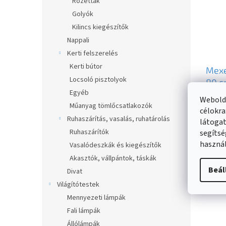
Rozetták
Golyók
Kilincs kiegészítők
Nappali
Kerti felszerelés
Kerti bútor
Mexe
Locsoló pisztolyok
80 
Egyéb
szap
Webolda
Raktá
Műanyag tömlőcsatlakozók
csap
célokra
7938
Ruhaszárítás, vasalás, ruhatárolás
látogat
8 69
Ruhaszárítók
segítsé
használ
Vasalódeszkák és kiegészítők
Akasztók, vállpántok, táskák
Beál
Divat
Világítótestek
Mennyezeti lámpák
Fali lámpák
Állólámpák