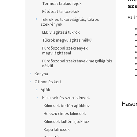
Termosztatikus fejek
sza
Fűtőtest tartozékok
Az á
Tükrök és tükörvilágítás, tükrös
szekrények
LED világítású tükrök
Tükrök megvulágítás nélkül
Fürdőszobai szekrények
megvilágítással
Fürdőszobai szekrények megvilágítás
nélkül
Konyha
Otthon és kert
Ajtók
Kilincsek és szerelvények
Haso
Kilincsek beltéri ajtókhoz
Hosszú címes kilincsek
Kilincsek kültéri ajtókhoz
Kapu kilincsek