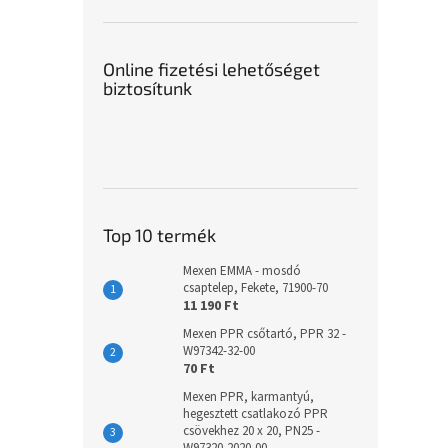
Online fizetési lehetőséget
biztosítunk
Top 10 termék
Mexen EMMA - mosdó
csaptelep, Fekete, 71900-70
11 190 Ft
Mexen PPR csőtartó, PPR 32 -
W97342-32-00
70 Ft
Mexen PPR, karmantyú,
hegesztett csatlakozó PPR
csövekhez 20 x 20, PN25 -