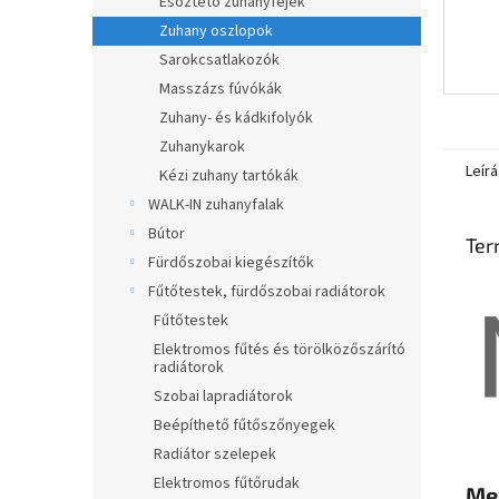
Esőztető zuhanyfejek
Zuhany oszlopok
Sarokcsatlakozók
Masszázs fúvókák
Zuhany- és kádkifolyók
Zuhanykarok
Leírá
Kézi zuhany tartókák
WALK-IN zuhanyfalak
Bútor
Ter
Fürdőszobai kiegészítők
Fűtőtestek, fürdőszobai radiátorok
Fűtőtestek
Elektromos fűtés és törölközőszárító
radiátorok
Szobai lapradiátorok
Beépíthető fűtőszőnyegek
Radiátor szelepek
Elektromos fűtőrudak
Me