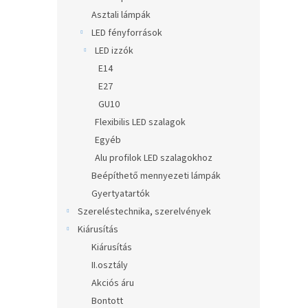
Asztali lámpák
LED fényforrások
LED izzók
E14
E27
GU10
Flexibilis LED szalagok
Egyéb
Alu profilok LED szalagokhoz
Beépíthető mennyezeti lámpák
Gyertyatartók
Szereléstechnika, szerelvények
Kiárusítás
Kiárusítás
II.osztály
Akciós áru
Bontott