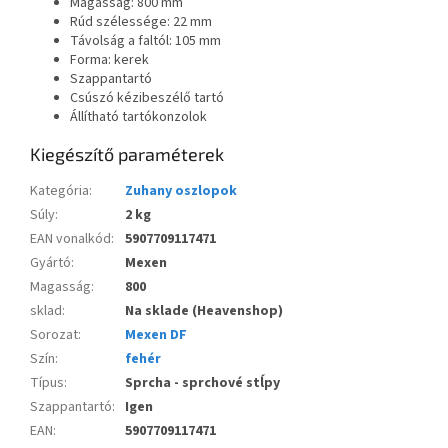
Magasság: 800 mm
Rúd szélessége: 22 mm
Távolság a faltól: 105 mm
Forma: kerek
Szappantartó
Csúszó kézibeszélő tartó
Állítható tartókonzolok
Kiegészítő paraméterek
Kategória
:
Zuhany oszlopok
Súly
:
2 kg
EAN vonalkód
:
5907709117471
Gyártó
:
Mexen
Magasság
:
800
sklad
:
Na sklade (Heavenshop)
Sorozat
:
Mexen DF
Szín
:
fehér
Típus
:
Sprcha - sprchové stĺpy
Szappantartó
:
Igen
EAN
:
5907709117471