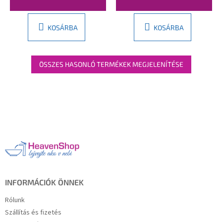
KOSÁRBA
KOSÁRBA
ÖSSZES HASONLÓ TERMÉKEK MEGJELENÍTÉSE
L
á
b
l
é
c
INFORMÁCIÓK ÖNNEK
Rólunk
Szállítás és fizetés