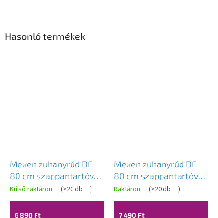
Hasonló termékek
Mexen zuhanyrúd DF
Mexen zuhanyrúd DF
80 cm szappantartóval,
80 cm szappantartóval,
csaptelep nélkül, króm,
csaptelep nélkül,
Külső raktáron
(
>20 db
)
Raktáron
(
>20 db
)
79382-00
fekete, 79382-70
6 890 Ft
7 490 Ft