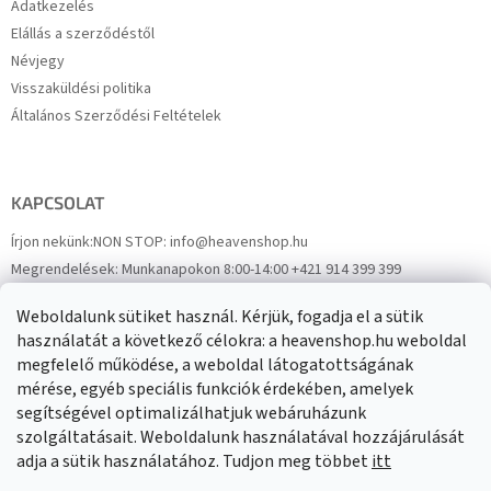
Adatkezelés
Elállás a szerződéstől
Névjegy
Visszaküldési politika
Általános Szerződési Feltételek
KAPCSOLAT
Írjon nekünk:
NON STOP: info@heavenshop.hu
Megrendelések:
Munkanapokon 8:00-14:00 +421 914 399 399
Panaszok:
Munkanapokon 8:00-14:00 +421 914 399 399
Weboldalunk sütiket használ. Kérjük, fogadja el a sütik
Facebook
HeavenShop.sk
használatát a következő célokra: a heavenshop.hu weboldal
megfelelő működése, a weboldal látogatottságának
mérése, egyéb speciális funkciók érdekében, amelyek
Eredményeink
segítségével optimalizálhatjuk webáruházunk
szolgáltatásait. Weboldalunk használatával hozzájárulását
adja a sütik használatához. Tudjon meg többet
itt