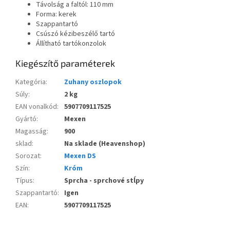
Távolság a faltól: 110 mm
Forma: kerek
Szappantartó
Csúszó kézibeszélő tartó
Állítható tartókonzolok
Kiegészítő paraméterek
Kategória
:
Zuhany oszlopok
Súly
:
2 kg
EAN vonalkód
:
5907709117525
Gyártó
:
Mexen
Magasság
:
900
sklad
:
Na sklade (Heavenshop)
Sorozat
:
Mexen DS
Szín
:
Króm
Típus
:
Sprcha - sprchové stĺpy
Szappantartó
:
Igen
EAN
:
5907709117525