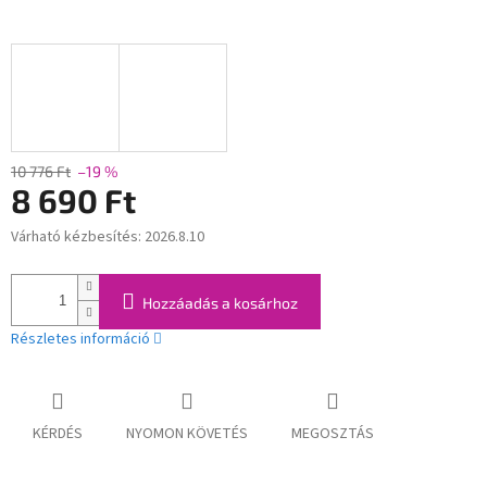
10 776 Ft
–19 %
8 690 Ft
Várható kézbesítés:
2026.8.10
Egységár:
Hozzáadás a kosárhoz
Részletes információ
KÉRDÉS
NYOMON KÖVETÉS
MEGOSZTÁS