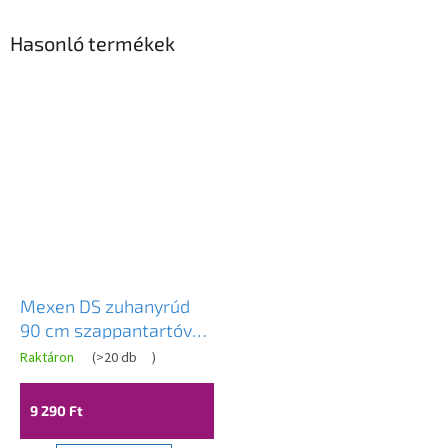
Hasonló termékek
Mexen DS zuhanyrúd
90 cm szappantartóval,
csaptelep nélkül,
Raktáron
(
>20 db
)
fekete, 79383-70
9 290 Ft