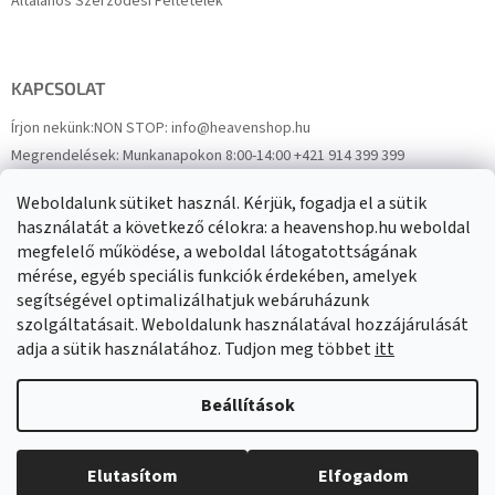
Általános Szerződési Feltételek
KAPCSOLAT
Írjon nekünk:
NON STOP: info@heavenshop.hu
Megrendelések:
Munkanapokon 8:00-14:00 +421 914 399 399
Panaszok:
Munkanapokon 8:00-14:00 +421 914 399 399
Weboldalunk sütiket használ. Kérjük, fogadja el a sütik
Facebook
HeavenShop.sk
használatát a következő célokra: a heavenshop.hu weboldal
megfelelő működése, a weboldal látogatottságának
mérése, egyéb speciális funkciók érdekében, amelyek
Eredményeink
segítségével optimalizálhatjuk webáruházunk
szolgáltatásait. Weboldalunk használatával hozzájárulását
adja a sütik használatához. Tudjon meg többet
itt
Árukereső.hu
Beállítások
Elutasítom
Elfogadom