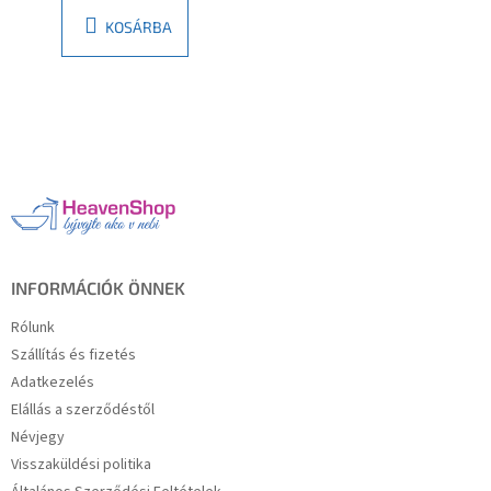
KOSÁRBA
L
á
b
l
é
c
INFORMÁCIÓK ÖNNEK
Rólunk
Szállítás és fizetés
Adatkezelés
Elállás a szerződéstől
Névjegy
Visszaküldési politika