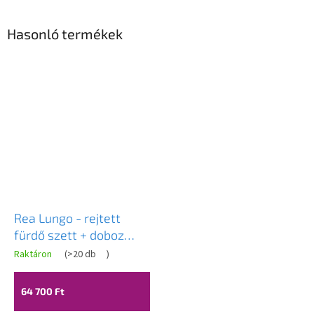
Hasonló termékek
Rea Lungo - rejtett
fürdő szett + doboz
P6300 - komplett
Raktáron
(
>20 db
)
készlet, fekete, REA-
P6300
64 700 Ft