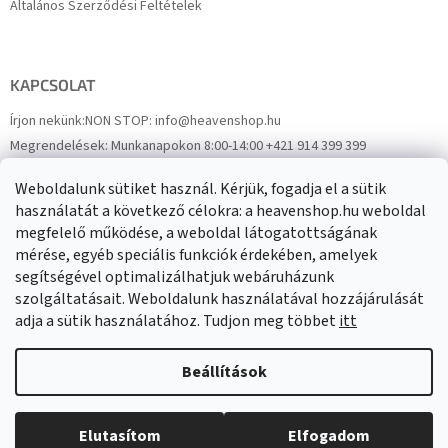
Általános Szerződési Feltételek
KAPCSOLAT
Írjon nekünk:
NON STOP: info@heavenshop.hu
Megrendelések:
Munkanapokon 8:00-14:00 +421 914 399 399
Panaszok:
Munkanapokon 8:00-14:00 +421 914 399 399
Weboldalunk sütiket használ. Kérjük, fogadja el a sütik
Facebook
HeavenShop.sk
használatát a következő célokra: a heavenshop.hu weboldal
megfelelő működése, a weboldal látogatottságának
mérése, egyéb speciális funkciók érdekében, amelyek
Eredményeink
segítségével optimalizálhatjuk webáruházunk
szolgáltatásait. Weboldalunk használatával hozzájárulását
adja a sütik használatához. Tudjon meg többet
itt
Árukereső.hu
Beállítások
Elutasítom
Elfogadom