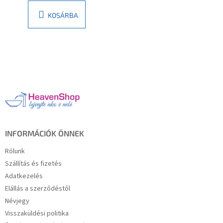
KOSÁRBA
L
á
b
l
é
c
INFORMÁCIÓK ÖNNEK
Rólunk
Szállítás és fizetés
Adatkezelés
Elállás a szerződéstől
Névjegy
Visszaküldési politika