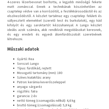
4-szeres lézerbevonat borította, a legjobb minőségű fekete
matt zománccal. Ennek a technikának köszönhetően az
csaptelep védve van a korróziótól, a festékkárosodástól és az
elszíneződéstől. A készlet tartalmaz egy csaptelep felületi és
süllyesztett elemekkel (szerelő test és burkolatok), egy kád
kifolyót és egy saroktartót kézizuhannyal. A Lungo készlet
ideális azok számára, akik rendkívüli megoldásokat keresnek,
és egy eredeti és egyedi álomfürdőszobát szeretnének
létrehozni.
Műszaki adatok
Gyártó: Rea
Sorozat: Lungo
Típus: fürdőkád, rejtett
Mosogató tartomány (mm): 180
Színes kialakítás: arany
Patron: kerámia keverőszeleppel
anyaga: sárgaréz
rögzítés: falra
garancia: 2 év
nettó tömeg (csomagolás nélkül): 4,6 kg
bruttó tömeg (csomagolással): 5,8 kg