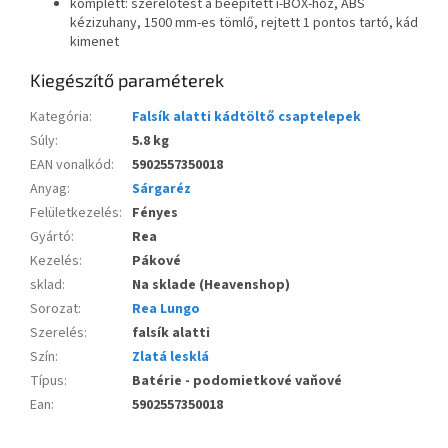
komplett: szerelőtest a beépített i-BOX-hoz, ABS
kézizuhany, 1500 mm-es tömlő, rejtett 1 pontos tartó, kád
kimenet
Kiegészítő paraméterek
Kategória
:
Falsík alatti kádtöltő csaptelepek
Súly
:
5.8 kg
EAN vonalkód
:
5902557350018
Anyag
:
Sárgaréz
Felületkezelés
:
Fényes
Gyártó
:
Rea
Kezelés
:
Pákové
sklad
:
Na sklade (Heavenshop)
Sorozat
:
Rea Lungo
Szerelés
:
falsík alatti
Szín
:
Zlatá lesklá
Típus
:
Batérie - podomietkové vaňové
Ean
:
5902557350018