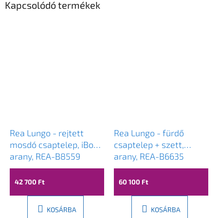
Kapcsolódó termékek
Rea Lungo - rejtett
Rea Lungo - fürdő
mosdó csaptelep, iBox,
csaptelep + szett,
arany, REA-B8559
arany, REA-B6635
42 700 Ft
60 100 Ft
KOSÁRBA
KOSÁRBA