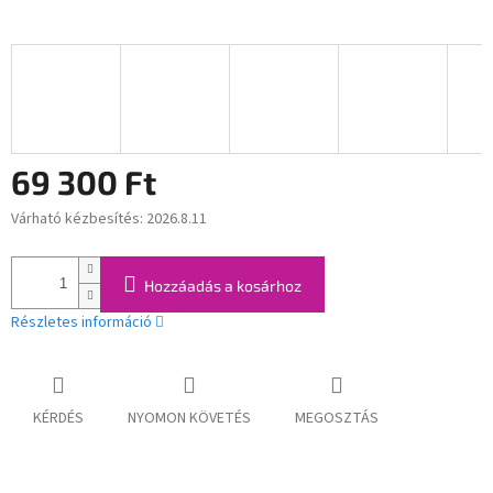
69 300 Ft
Várható kézbesítés:
2026.8.11
Egységár:
Hozzáadás a kosárhoz
Részletes információ
KÉRDÉS
NYOMON KÖVETÉS
MEGOSZTÁS