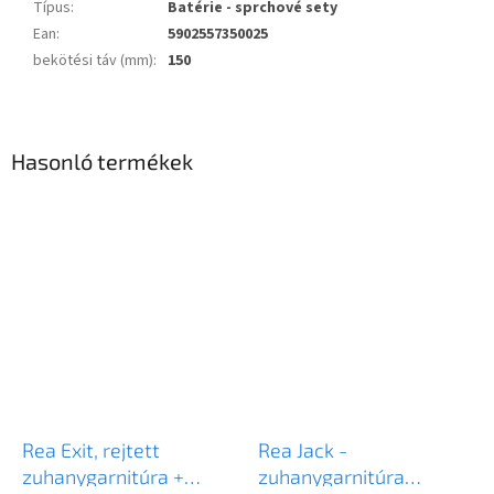
Típus
:
Batérie - sprchové sety
Ean
:
5902557350025
bekötési táv (mm)
:
150
Hasonló termékek
Rea Exit, rejtett
Rea Jack -
zuhanygarnitúra +
zuhanygarnitúra