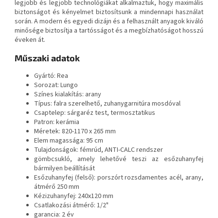
legjobb és legjobb technológiákat alkalmaztuk, hogy maximális
biztonságot és kényelmet biztosítsunk a mindennapi használat
során. A modern és egyedi dizájn és a felhasznált anyagok kiváló
minősége biztosítja a tartósságot és a megbízhatóságot hosszú
éveken át.
Műszaki adatok
Gyártó: Rea
Sorozat: Lungo
Színes kialakítás: arany
Típus: falra szerelhető, zuhanygarnitúra mosdóval
Csaptelep: sárgaréz test, termosztatikus
Patron: kerámia
Méretek: 820-1170 x 265 mm
Elem magassága: 95 cm
Tulajdonságok: fémrúd, ANTI-CALC rendszer
gömbcsukló, amely lehetővé teszi az esőzuhanyfej
bármilyen beállítását
Esőzuhanyfej (felső): porszórt rozsdamentes acél, arany,
átmérő 250 mm
Kézizuhanyfej: 240x120 mm
Csatlakozási átmérő: 1/2"
garancia: 2 év