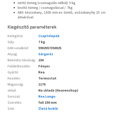
nettó tömeg (csomagolás nélkül): 5 kg
bruttó tömeg / csomagolással /: 7kg
ABS kézizuhany, 1500 mm-es tömlő, esőzuhanyfej 25 cm
átmérővel
Kiegészítő paraméterek
Kategória
:
Csaptelepek
Súly
:
7 kg
EAN vonalkód
:
5902557350025
Anyag
:
Sárgaréz
Bekötési távolság
:
150
Felületkezelés
:
Fényes
Gyártó
:
Rea
Kezelés
:
Termostat
Magasság
:
1170
sklad
:
Na sklade (Heavenshop)
Sorozat
:
Rea Lungo
Szerelés
:
fali 150 mm
Szín
:
Zlatá lesklá