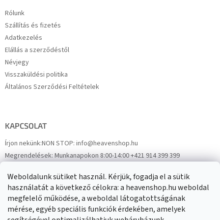
Rólunk
Szállítás és fizetés
Adatkezelés
Elállás a szerződéstől
Névjegy
Visszaküldési politika
Általános Szerződési Feltételek
KAPCSOLAT
Írjon nekünk:
NON STOP: info@heavenshop.hu
Megrendelések:
Munkanapokon 8:00-14:00 +421 914 399 399
Panaszok:
Munkanapokon 8:00-14:00 +421 914 399 399
Weboldalunk sütiket használ. Kérjük, fogadja el a sütik
Facebook
HeavenShop.sk
használatát a következő célokra: a heavenshop.hu weboldal
megfelelő működése, a weboldal látogatottságának
mérése, egyéb speciális funkciók érdekében, amelyek
Eredményeink