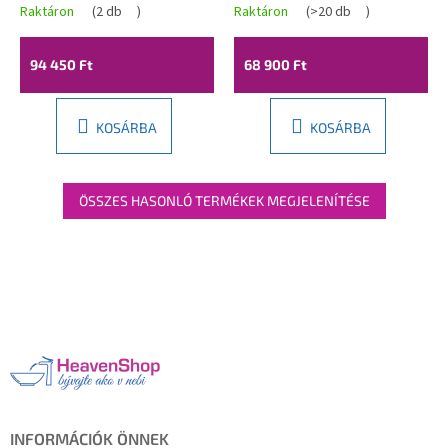
csaptelep, fényes
forgatható
Raktáron
(
2 db
)
Raktáron
(
>20 db
)
arany, REA-P8001
kádkifolyóval, arany,
REA-P7008
94 450 Ft
68 900 Ft
KOSÁRBA
KOSÁRBA
ÖSSZES HASONLÓ TERMÉKEK MEGJELENÍTÉSE
L
á
b
l
é
c
INFORMÁCIÓK ÖNNEK