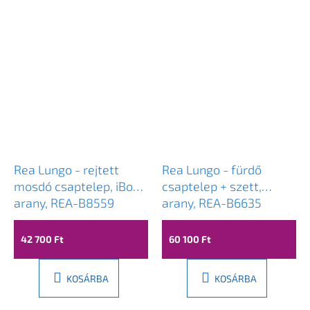
Rea Lungo - rejtett
Rea Lungo - fürdő
mosdó csaptelep, iBox,
csaptelep + szett,
arany, REA-B8559
arany, REA-B6635
42 700 Ft
60 100 Ft
KOSÁRBA
KOSÁRBA