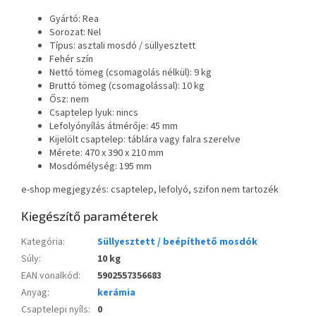
Gyártó: Rea
Sorozat: Nel
Típus: asztali mosdó / süllyesztett
Fehér szín
Nettó tömeg (csomagolás nélkül): 9 kg
Bruttó tömeg (csomagolással): 10 kg
Ősz: nem
Csaptelep lyuk: nincs
Lefolyónyílás átmérője: 45 mm
Kijelölt csaptelep: táblára vagy falra szerelve
Mérete: 470 x 390 x 210 mm
Mosdómélység: 195 mm
e-shop megjegyzés: csaptelep, lefolyó, szifon nem tartozék
Kiegészítő paraméterek
Kategória
:
Süllyesztett / beépíthető mosdók
Súly
:
10 kg
EAN vonalkód
:
5902557356683
Anyag
:
kerámia
Csaptelepi nyíls
:
0