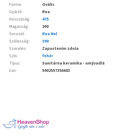
Forma
:
Ovális
Gyártó
:
Rea
Hosszúság
:
475
Magasság
:
200
Sorozat
:
Rea Nel
Szélesség
:
390
Szerelés
:
Zapustením zdola
Szín
:
fehér
Típus
:
Sanitárna keramika - umývadlá
Ean
:
5902557356683
L
á
b
l
é
c