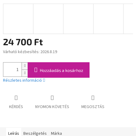
24 700 Ft
Várható kézbesítés:
2026.8.19
Egységár:
Hozzáadás a kosárhoz
Részletes információ
KÉRDÉS
NYOMON KÖVETÉS
MEGOSZTÁS
Leírás
Beszélgetés
Márka