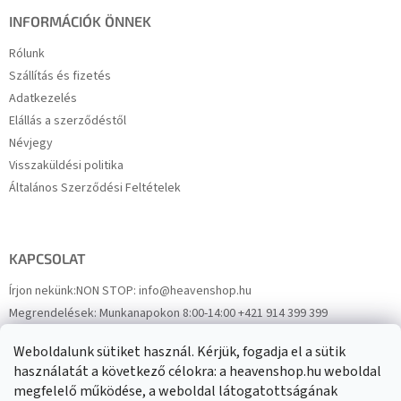
INFORMÁCIÓK ÖNNEK
Rólunk
Szállítás és fizetés
Adatkezelés
Elállás a szerződéstől
Névjegy
Visszaküldési politika
Általános Szerződési Feltételek
KAPCSOLAT
Írjon nekünk:
NON STOP: info@heavenshop.hu
Megrendelések:
Munkanapokon 8:00-14:00 +421 914 399 399
Panaszok:
Munkanapokon 8:00-14:00 +421 914 399 399
Weboldalunk sütiket használ. Kérjük, fogadja el a sütik
Facebook
HeavenShop.sk
használatát a következő célokra: a heavenshop.hu weboldal
megfelelő működése, a weboldal látogatottságának