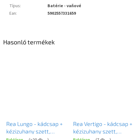
Típus
:
Batérie - vaňové
Ean
:
5902557331659
Hasonló termékek
Rea Lungo - kádcsap +
Rea Vertigo - kádcsap +
kézizuhany szett,
kézizuhany szett,
fekete, REA-B6634
fekete, REA-B9669