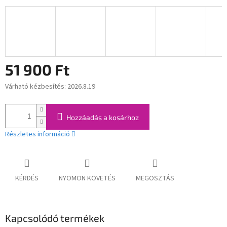
51 900 Ft
Várható kézbesítés:
2026.8.19
Egységár:
Hozzáadás a kosárhoz
Részletes információ
KÉRDÉS
NYOMON KÖVETÉS
MEGOSZTÁS
Kapcsolódó termékek