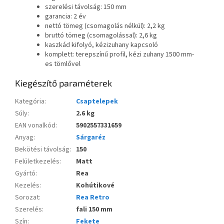
szerelési távolság: 150 mm
garancia: 2 év
nettó tömeg (csomagolás nélkül): 2,2 kg
bruttó tömeg (csomagolással): 2,6 kg
kaszkád kifolyó, kézizuhany kapcsoló
komplett: terepszínű profil, kézi zuhany 1500 mm-
es tömlővel
Kiegészítő paraméterek
Kategória
:
Csaptelepek
Súly
:
2.6 kg
EAN vonalkód
:
5902557331659
Anyag
:
Sárgaréz
Bekötési távolság
:
150
Felületkezelés
:
Matt
Gyártó
:
Rea
Kezelés
:
Kohútikové
Sorozat
:
Rea Retro
Szerelés
:
fali 150 mm
Szín
:
Fekete