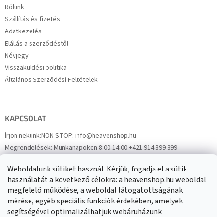
Rólunk
Szállítás és fizetés
Adatkezelés
Elállás a szerződéstől
Névjegy
Visszaküldési politika
Általános Szerződési Feltételek
KAPCSOLAT
Írjon nekünk:
NON STOP: info@heavenshop.hu
Megrendelések:
Munkanapokon 8:00-14:00 +421 914 399 399
Panaszok:
Munkanapokon 8:00-14:00 +421 914 399 399
Weboldalunk sütiket használ. Kérjük, fogadja el a sütik
Facebook
HeavenShop.sk
használatát a következő célokra: a heavenshop.hu weboldal
megfelelő működése, a weboldal látogatottságának
mérése, egyéb speciális funkciók érdekében, amelyek
Eredményeink
segítségével optimalizálhatjuk webáruházunk