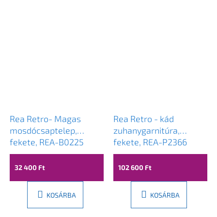
Rea Retro- Magas
Rea Retro - kád
mosdócsaptelep,
zuhanygarnitúra,
fekete, REA-B0225
fekete, REA-P2366
32 400 Ft
102 600 Ft
KOSÁRBA
KOSÁRBA