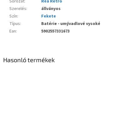
Sorozat
:
Rea Retro
Szerelés
:
állványos
Szín
:
Fekete
Típus
:
Batérie - umývadlové vysoké
Ean
:
5902557331673
Hasonló termékek