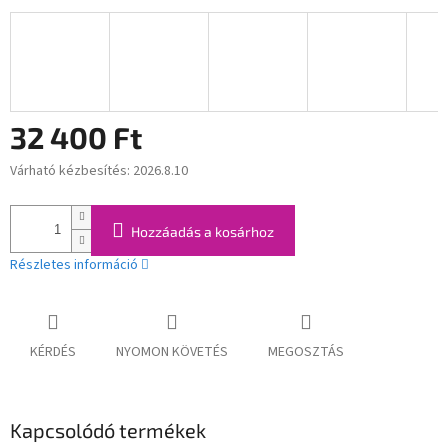
32 400 Ft
Várható kézbesítés:
2026.8.10
Egységár:
Hozzáadás a kosárhoz
Részletes információ
KÉRDÉS
NYOMON KÖVETÉS
MEGOSZTÁS
Kapcsolódó termékek