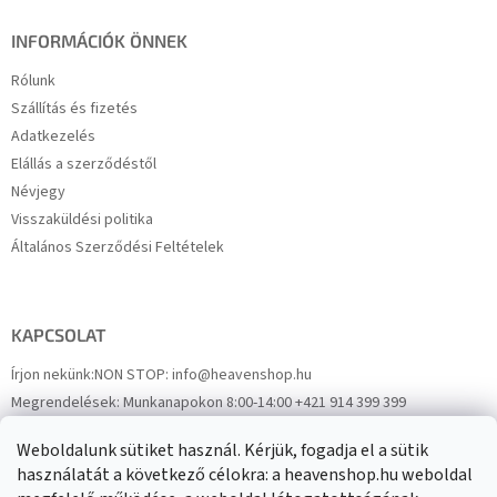
INFORMÁCIÓK ÖNNEK
Rólunk
Szállítás és fizetés
Adatkezelés
Elállás a szerződéstől
Névjegy
Visszaküldési politika
Általános Szerződési Feltételek
KAPCSOLAT
Írjon nekünk:
NON STOP: info@heavenshop.hu
Megrendelések:
Munkanapokon 8:00-14:00 +421 914 399 399
Panaszok:
Munkanapokon 8:00-14:00 +421 914 399 399
Weboldalunk sütiket használ. Kérjük, fogadja el a sütik
Facebook
HeavenShop.sk
használatát a következő célokra: a heavenshop.hu weboldal