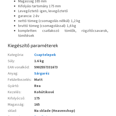
Magasság 165 mm
Kifolyási tartomány 175 mm
Levegőztető: igen, levegőztető
garancia: 2 év
nettó tömeg (csomagolás nélkül): 1,2 kg
bruttó tömeg (csomagolással): 1,6 kg
kompletten: csatlakozó tömlők, rögzítőcsavarok,
tömítések
Kiegészítő paraméterek
Kategória
:
Csaptelepek
Súly
:
1.6 kg
EAN vonalkód
:
5902557331673
Anyag
:
Sárgaréz
Felületkezelés
:
Matt
Gyártó
:
Rea
Kezelés
:
Kohútikové
Kifolyócső
:
175
Magasság
:
165
sklad
:
Na sklade (Heavenshop)