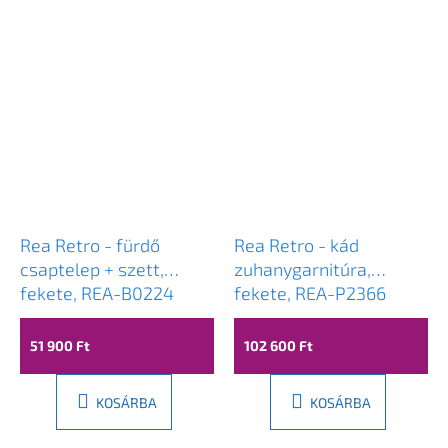
Rea Retro - fürdő
Rea Retro - kád
csaptelep + szett,
zuhanygarnitúra,
fekete, REA-B0224
fekete, REA-P2366
51 900 Ft
102 600 Ft
KOSÁRBA
KOSÁRBA