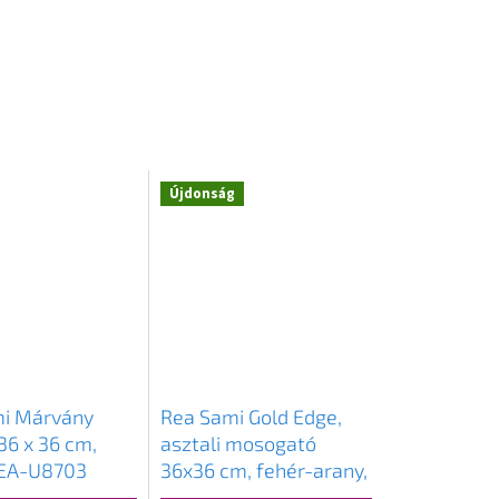
Újdonság
i Márvány
Rea Sami Gold Edge,
36 x 36 cm,
asztali mosogató
REA-U8703
36x36 cm, fehér-arany,
REA-U6758