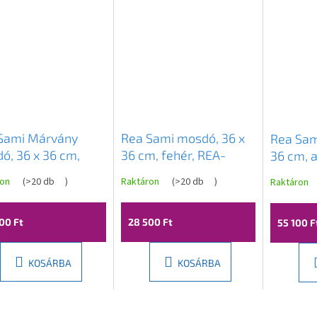
Sami Márvány
Rea Sami mosdó, 36 x
Rea Sam
ó, 36 x 36 cm,
36 cm, fehér, REA-
36 cm, a
r, REA-U8703
U1891
REA-U1
ron
(
>20 db
)
Raktáron
(
>20 db
)
Raktáron
00 Ft
28 500 Ft
55 100 F
KOSÁRBA
KOSÁRBA