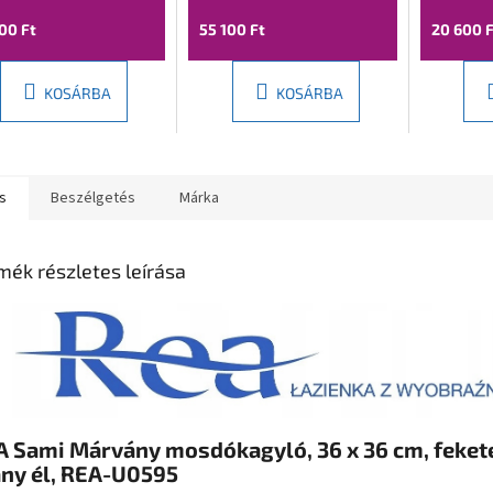
00 Ft
55 100 Ft
20 600 F
KOSÁRBA
KOSÁRBA
s
Beszélgetés
Márka
mék részletes leírása
 Sami Márvány mosdókagyló, 36 x 36 cm, feket
any él, REA-U0595