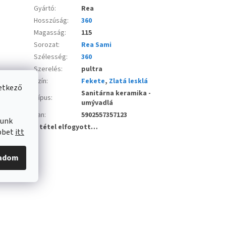
Gyártó
:
Rea
Hosszúság
:
360
Magasság
:
115
Sorozat
:
Rea Sami
Szélesség
:
360
Szerelés
:
pultra
Szín
:
Fekete
,
Zlatá lesklá
vetkező
Sanitárna keramika -
Típus
:
umývadlá
Ean
:
5902557357123
lunk
A tétel elfogyott…
öbbet
itt
gadom