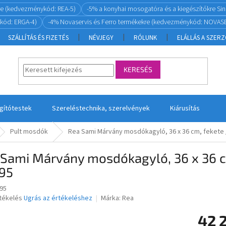
re (kedvezménykód: REA-5)
-5% a konyhai mosogatóra és a kiegészítőkre S
kód: ERGA-4)
-4% Novaservis és Ferro termékekre (kedvezménykód: NOVASE
SZÁLLÍTÁS ÉS FIZETÉS
NÉVJEGY
RÓLUNK
ELÁLLÁS A SZER
KERESÉS
ágítótestek
Szereléstechnika, szerelvények
Kiárusítás
Pult mosdók
Rea Sami Márvány mosdókagyló, 36 x 36 cm, fekete /
Sami Márvány mosdókagyló, 36 x 36 cm
95
95
rtékelés
Ugrás az értékeléshez
Márka:
Rea
42 