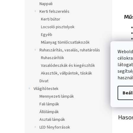
Nappali
Kerti felszerelés
Műs
Kerti bútor
Locsoló pisztolyok
Egyéb
Műanyag tömlőcsatlakozók
Ruhaszárítás, vasalás, ruhatárolás
Webolda
Ruhaszárítók
célokra
látogat
Vasalódeszkák és kiegészítők
segítsé
Akasztók, vállpántok, táskák
használ
Divat
Világítótestek
Beál
Megj
Mennyezeti lámpák
Fali lámpák
Állólámpák
Haso
Asztali lámpák
LED fényforrások