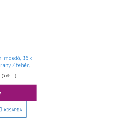
i mosdó, 36 x
rany / fehér,
801
(
3 db
)
t
KOSÁRBA