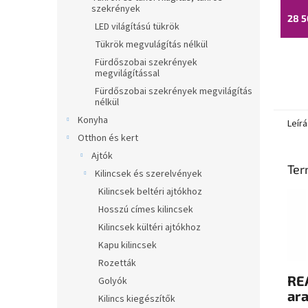
szekrények
28 5
LED világítású tükrök
Tükrök megvulágítás nélkül
Fürdőszobai szekrények
megvilágítással
Fürdőszobai szekrények megvilágítás
nélkül
Konyha
Leírá
Otthon és kert
Ajtók
Ter
Kilincsek és szerelvények
Kilincsek beltéri ajtókhoz
Hosszú címes kilincsek
Kilincsek kültéri ajtókhoz
Kapu kilincsek
Rozetták
REA
Golyók
ar
Kilincs kiegészítők