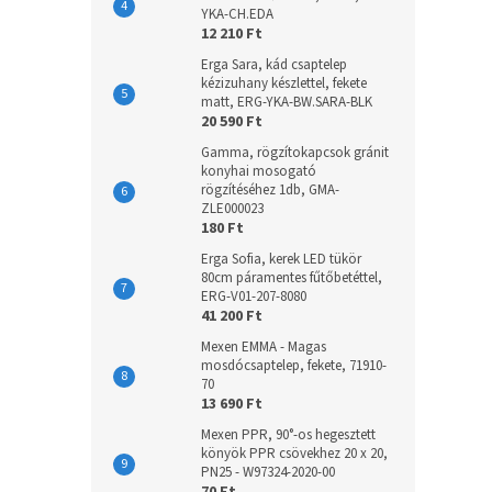
YKA-CH.EDA
12 210 Ft
Erga Sara, kád csaptelep
kézizuhany készlettel, fekete
matt, ERG-YKA-BW.SARA-BLK
20 590 Ft
Gamma, rögzítokapcsok gránit
konyhai mosogató
rögzítéséhez 1db, GMA-
ZLE000023
180 Ft
Erga Sofia, kerek LED tükör
80cm páramentes fűtőbetéttel,
ERG-V01-207-8080
41 200 Ft
Mexen EMMA - Magas
mosdócsaptelep, fekete, 71910-
70
13 690 Ft
Mexen PPR, 90°-os hegesztett
könyök PPR csövekhez 20 x 20,
PN25 - W97324-2020-00