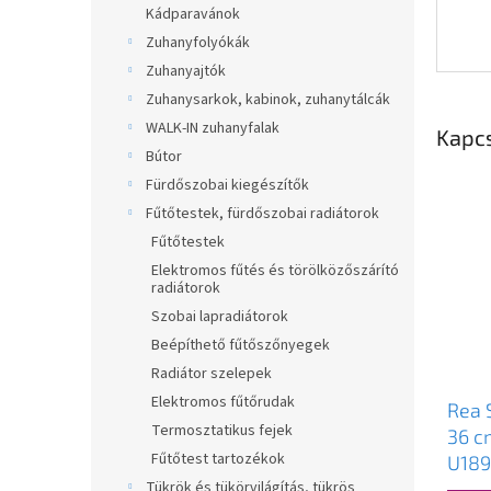
Kádparavánok
Zuhanyfolyókák
Zuhanyajtók
Zuhanysarkok, kabinok, zuhanytálcák
WALK-IN zuhanyfalak
Kapc
Bútor
Fürdőszobai kiegészítők
Fűtőtestek, fürdőszobai radiátorok
Fűtőtestek
Elektromos fűtés és törölközőszárító
radiátorok
Szobai lapradiátorok
Beépíthető fűtőszőnyegek
Radiátor szelepek
Elektromos fűtőrudak
Rea 
Termosztatikus fejek
36 c
Fűtőtest tartozékok
U189
Tükrök és tükörvilágítás, tükrös