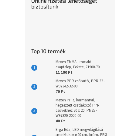
Online fizetési lehetőséget
biztosítunk
Top 10 termék
Mexen EMMA - mosdó
csaptelep, Fekete, 71900-70
11 190 Ft
Mexen PPR csőtartó, PPR 32 -
W97342-32-00
70 Ft
Mexen PPR, karmantyú,
hegesztett csatlakozó PPR
csövekhez 20 x 20, PN25 -
W97320-2020-00
40 Ft
Erga Eda, LED megvilágítású
sminktükör ø20 cm, króm, ERG-