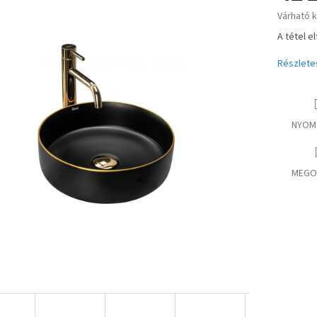
ése
Várható 
Egységár
A tétel e
Részlete
NYOM
MEGO