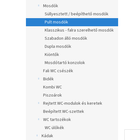
értékel
a
Mosdók
5-
ből
n
Süllyesztett / beépíthető mosdók
0,0
e
Pult mosdók
csillag.
l
Klasszikus - falra szerelhető mosdók
Szabadon álló mosdók
Dupla mosdók
Kiöntők
Mosdótartó konzolok
Fali WC csészék
Bidék
Kombi WC
Piszoárok
Rejtett WC-modulok és keretek
Beépített WC-szettek
WC tartozékok
WC ülőkék
Kádak