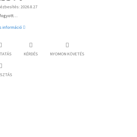
kézbesítés:
2026.8.27
:
lfogyott…
s információ
TATÁS
KÉRDÉS
NYOMON KÖVETÉS
SZTÁS