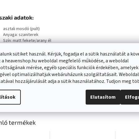
zaki adatok:
asztali mosdó (pult)
Anyaga: szaniterek
Szín: matt fekete/arany él
Nettó tömeg (csomagolás nélkül): 9 kg
Bruttó tömeg (csomagolással): 10 kg
lunk sütiket használ. Kérjük, fogadja el a sütik használatát a kö
Mosdó típusa: nincs túlfolyás
: a heavenshop.hu weboldal megfelelő működése, a weboldal
Csaptelep lyuk: nincs
ottságának mérése, egyéb speciális funkciók érdekében, amelyek
Kijelölt csaptelep: falra vagy táblára szerelhető
gével optimalizálhatjuk webáruházunk szolgáltatásait. Webolda
Mérete: 360 x 360 x 115 mm
atával hozzájárulását adja a sütik használatához. Tudjon meg t
Mosdó mélysége: 95 mm
Hulladék átmérő (lefolyó): 45mm
lítások
Elutasítom
Elfo
egyzés: csaptelep, lefolyó, szifon nem tartozék
nló termékek