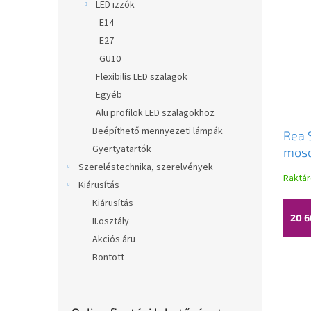
LED izzók
E14
E27
GU10
Flexibilis LED szalagok
Egyéb
Alu profilok LED szalagokhoz
Beépíthető mennyezeti lámpák
Rea 
Gyertyatartók
mosd
Szereléstechnika, szerelvények
fehé
Raktá
Kiárusítás
Kiárusítás
20 6
II.osztály
Akciós áru
Bontott