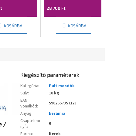
t
28 700 Ft
KOSÁRBA
KOSÁRBA
Kiegészítő paraméterek
Kategória
:
Pult mosdók
Súly
:
10 kg
EAN
5902557357123
vonalkód
:
Anyag
:
kerámia
Csaptelepi
e /
0
nyíls
:
Forma
:
Kerek