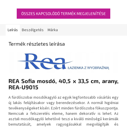
ÖSSZES KAPCSOLÓDÓ TERMÉK MEGJELENÍTÉSE
Leírás
Beszélgetés
Márka
Termék részletes leírása
REA Sofia mosdó, 40,5 x 33,5 cm, arany,
REA-U9015
A fürdőszobai mosdókagyló az egyik legfontosabb vásárlás egy
új lakás felújításakor vagy berendezésekor. A normál higiéniai
tevékenységeket kíséri. Ezért minden fürdőszoba fókuszpontja.
Nemcsak a felszerelés eleme, hanem dekoratív is lehet. Az
asztali mosdókagyló lehetővé teszi a kiváló minőségű kerámiák
bemutatását, amelyek ragyogásukkal megvilágítják és