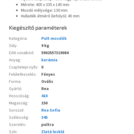
Mérete: 405 x 335 x 145 mm
Mosdó mélysége: 130 mm
Hulladék átmérő (lefolyó): 45 mm
Kiegészítő paraméterek
Kategória
:
Pult mosdók
Súly
:
9 kg
EAN vonalkód
:
5902557319084
Anyag
:
kerámia
Csaptelepi nyíls
:
0
Felületkezelés
:
Fényes
Forma
:
Ovális
Gyártó
:
Rea
Hosszúság
:
410
Magasság
:
150
Sorozat
:
Rea Sofia
Szélesség
:
345
Szerelés
:
pultra
Szín
:
Zlatá lesklá