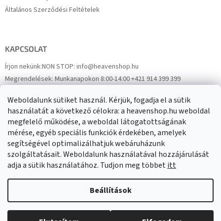
Általános Szerződési Feltételek
KAPCSOLAT
Írjon nekünk:
NON STOP: info@heavenshop.hu
Megrendelések:
Munkanapokon 8:00-14:00 +421 914 399 399
Panaszok:
Munkanapokon 8:00-14:00 +421 914 399 399
Weboldalunk sütiket használ. Kérjük, fogadja el a sütik
Facebook
HeavenShop.sk
használatát a következő célokra: a heavenshop.hu weboldal
megfelelő működése, a weboldal látogatottságának
mérése, egyéb speciális funkciók érdekében, amelyek
Eredményeink
segítségével optimalizálhatjuk webáruházunk
szolgáltatásait. Weboldalunk használatával hozzájárulását
adja a sütik használatához. Tudjon meg többet
itt
Árukereső.hu
Beállítások