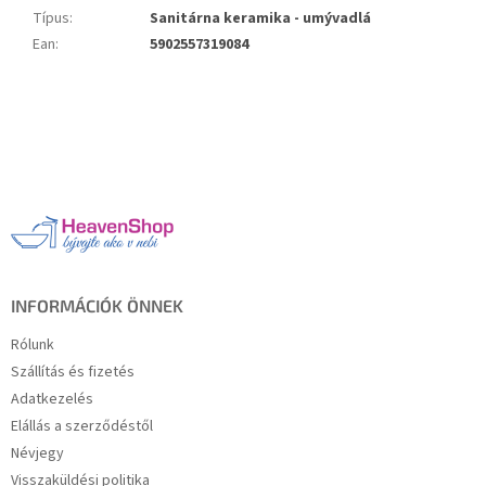
Típus
:
Sanitárna keramika - umývadlá
Ean
:
5902557319084
L
á
b
l
é
c
INFORMÁCIÓK ÖNNEK
Rólunk
Szállítás és fizetés
Adatkezelés
Elállás a szerződéstől
Névjegy
Visszaküldési politika