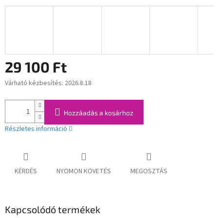
29 100 Ft
Várható kézbesítés:
2026.8.18
Egységár:
Hozzáadás a kosárhoz
Részletes információ
KÉRDÉS
NYOMON KÖVETÉS
MEGOSZTÁS
Kapcsolódó termékek