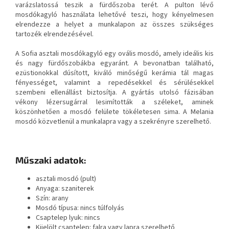
varázslatossá teszik a fürdőszoba terét. A pulton lévő
mosdókagyló használata lehetővé teszi, hogy kényelmesen
elrendezze a helyet a munkalapon az összes szükséges
tartozék elrendezésével.
A Sofia asztali mosdókagyló egy ovális mosdó, amely ideális kis
és nagy fürdőszobákba egyaránt. A bevonatban található,
ezüstionokkal dúsított, kiváló minőségű kerámia tál magas
fényességet, valamint a repedésekkel és sérülésekkel
szembeni ellenállást biztosítja. A gyártás utolsó fázisában
vékony lézersugárral lesimították a széleket, aminek
köszönhetően a mosdó felülete tökéletesen sima. A Melania
mosdó közvetlenül a munkalapra vagy a szekrényre szerelhető.
Műszaki adatok:
asztali mosdó (pult)
Anyaga: szaniterek
Szín: arany
Mosdó típusa: nincs túlfolyás
Csaptelep lyuk: nincs
Kijelölt csaptelep: falra vagy lapra szerelhető