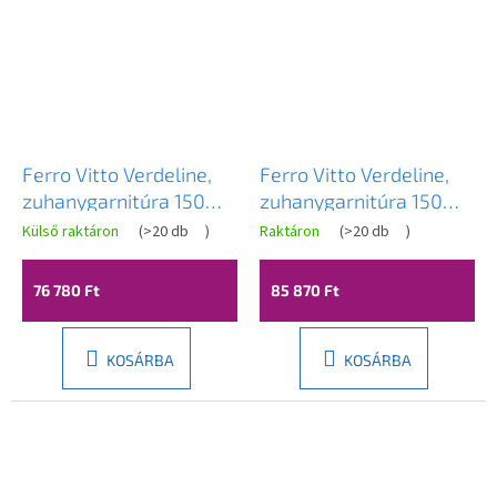
Ferro Vitto Verdeline,
Ferro Vitto Verdeline,
zuhanygarnitúra 150
zuhanygarnitúra 150
mm felső esőfejjel,
mm felső esőfejjel,
Külső raktáron
(
>20 db
)
Raktáron
(
>20 db
)
fényes króm, NP81-
fekete matt, NP81-
BVI7UVL
BVI7UVL-BL
76 780 Ft
85 870 Ft
KOSÁRBA
KOSÁRBA