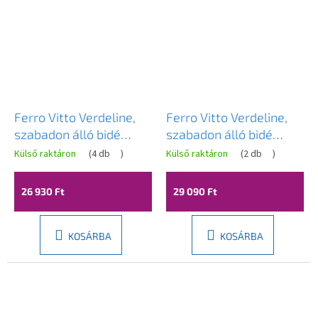
Ferro Vitto Verdeline,
Ferro Vitto Verdeline,
szabadon álló bidé
szabadon álló bidé
keverő, fényes króm,
csaptelep, fekete matt,
Külső raktáron
(
4 db
)
Külső raktáron
(
2 db
)
BVI6VL
BVI6VLBL
26 930 Ft
29 090 Ft
KOSÁRBA
KOSÁRBA