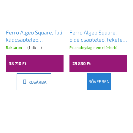
Ferro Algeo Square, fali
Ferro Algeo Square,
kádcsaptelep
bidé csaptelep, fekete
zuhanygarnitúra nélkül,
matt-króm, BAQ6BLC
Raktáron
(
1 db
)
Pillanatnyilag nem elérhető
fekete matt-króm,
BAQ1BLC
38 710 Ft
29 830 Ft
BŐVEBBEN
KOSÁRBA