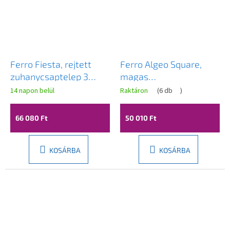
Ferro Fiesta, rejtett
Ferro Algeo Square,
zuhanycsaptelep 3
magas
kimenet + dobozos
mosdócsaptelep,
14 napon belül
Raktáron
(
6 db
)
szerelvény, króm,
fekete matt-króm,
BFI7P3BOX
BAQ2LBLC
66 080 Ft
50 010 Ft
KOSÁRBA
KOSÁRBA