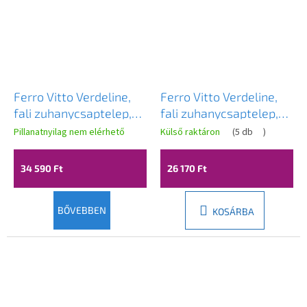
Ferro Vitto Verdeline,
Ferro Vitto Verdeline,
fali zuhanycsaptelep,
fali zuhanycsaptelep,
arany fényes, BVI7VLG
fényes króm, BVI7VL
Pillanatnyilag nem elérhető
Külső raktáron
(
5 db
)
34 590 Ft
26 170 Ft
BŐVEBBEN
KOSÁRBA