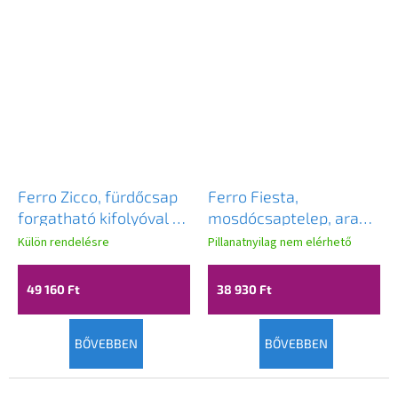
Ferro Zicco, fürdőcsap
Ferro Fiesta,
forgatható kifolyóval és
mosdócsaptelep, arany
kézizuhany készlettel,
fényes, BFI2G
Külön rendelésre
Pillanatnyilag nem elérhető
fekete matt, BZI11RBL
49 160 Ft
38 930 Ft
BŐVEBBEN
BŐVEBBEN