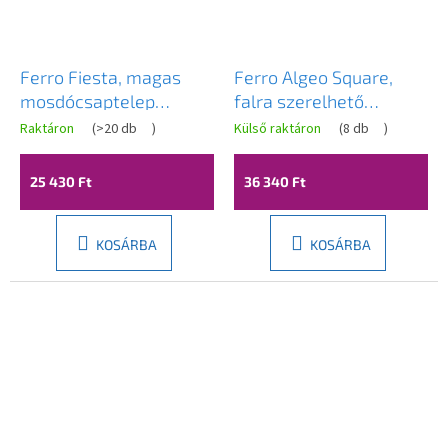
Ferro Fiesta, magas
Ferro Algeo Square,
mosdócsaptelep
falra szerelhető
rugalmas karral,
mosdócsap flexibilis
Raktáron
(
>20 db
)
Külső raktáron
(
8 db
)
fekete-króm, BFI2FB
kifolyóval 150 mm,
króm, BAG5FB
25 430 Ft
36 340 Ft
KOSÁRBA
KOSÁRBA