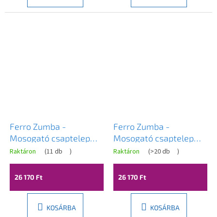
Ferro Zumba -
Ferro Zumba -
Mosogató csaptelep
Mosogató csaptelep
rugalmas karral, zöld /
rugalmas karral, menta
Raktáron
(
11 db
)
Raktáron
(
>20 db
)
króm, 70710-0Z
/ króm, 70710-0M
26 170 Ft
26 170 Ft
KOSÁRBA
KOSÁRBA