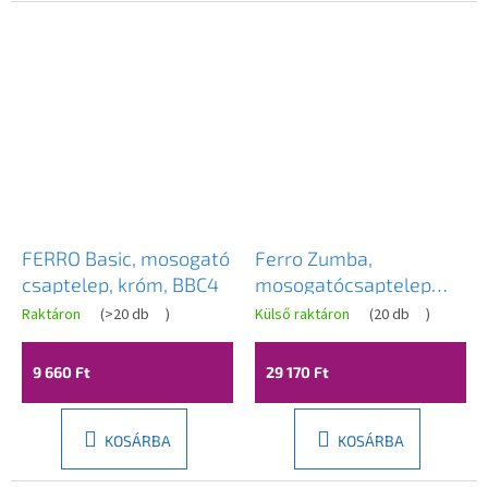
FERRO Basic, mosogató
Ferro Zumba,
csaptelep, króm, BBC4
mosogatócsaptelep
elasztikus karral,
Raktáron
(
>20 db
)
Külső raktáron
(
20 db
)
fekete-grafit,
BZA4BSSGM
9 660 Ft
29 170 Ft
KOSÁRBA
KOSÁRBA