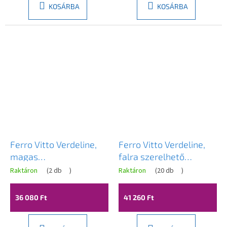
KOSÁRBA
KOSÁRBA
Ferro Vitto Verdeline,
Ferro Vitto Verdeline,
magas
falra szerelhető
mosdócsaptelep,
fürdőcsaptelep
Raktáron
(
2 db
)
Raktáron
(
20 db
)
fényes króm, BVI2LVL
forgatható kifolyóval,
fényes króm, BVI1RVL
36 080 Ft
41 260 Ft