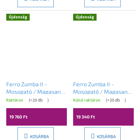
csillag.
Újdonság
Újdonság
Novinka
Novinka
Ferro Zumba II -
Ferro Zumba II -
Mosogató / Magasan
Mosogató / Magasan
álló csaptelep
álló csaptelep
Raktáron
(
>20 db
)
Külső raktáron
(
>20 db
)
rugalmas karral,
rugalmas karral, Bézs /
ezüstszürke / króm,
Króm, BZA42P
19 760 Ft
19 340 Ft
BZA42S
KOSÁRBA
KOSÁRBA