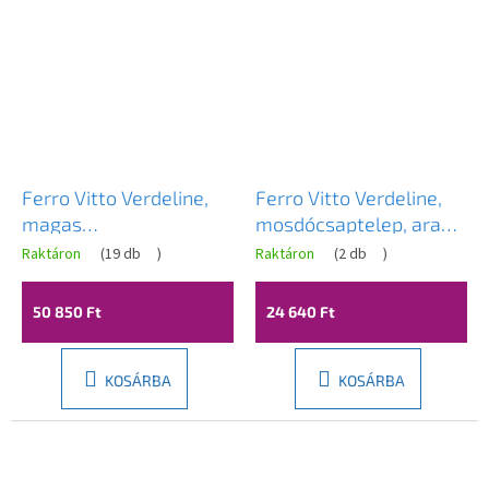
Ferro Vitto Verdeline,
Ferro Vitto Verdeline,
magas
mosdócsaptelep, arany
mosdócsaptelep,
fényes, BVI2VLG
Raktáron
(
19 db
)
Raktáron
(
2 db
)
fekete matt, BVI2LVLBL
50 850 Ft
24 640 Ft
KOSÁRBA
KOSÁRBA