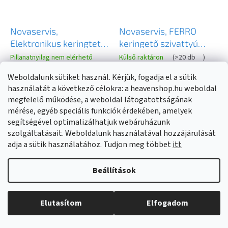
Novaservis,
Novaservis, FERRO
Elektronikus keringtető
keringető szivattyú
szivattyú Ferro 25-40 /
ivóvízhez, W0401
Pillanatnyilag nem elérhető
Külső raktáron
(
>20 db
)
130mm, W0603
Weboldalunk sütiket használ. Kérjük, fogadja el a sütik
71 320 Ft
65 300 Ft
használatát a következő célokra: a heavenshop.hu weboldal
megfelelő működése, a weboldal látogatottságának
mérése, egyéb speciális funkciók érdekében, amelyek
BŐVEBBEN
KOSÁRBA
segítségével optimalizálhatjuk webáruházunk
szolgáltatásait. Weboldalunk használatával hozzájárulását
adja a sütik használatához. Tudjon meg többet
itt
Beállítások
Elutasítom
Elfogadom