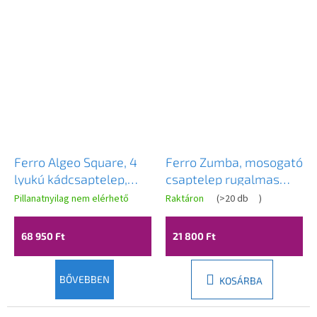
Ferro Algeo Square, 4
Ferro Zumba, mosogató
lyukú kádcsaptelep,
csaptelep rugalmas
króm, 82045.0
karral, fekete-arany
Pillanatnyilag nem elérhető
Raktáron
(
>20 db
)
matt, BZA4BSSG
68 950 Ft
21 800 Ft
BŐVEBBEN
KOSÁRBA