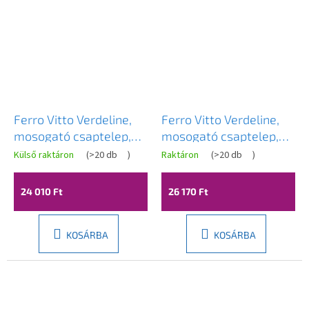
Ferro Vitto Verdeline,
Ferro Vitto Verdeline,
mosogató csaptelep,
mosogató csaptelep,
fényes króm, BVI2VL
fekete matt, BVI2VLBL
Külső raktáron
(
>20 db
)
Raktáron
(
>20 db
)
24 010 Ft
26 170 Ft
KOSÁRBA
KOSÁRBA