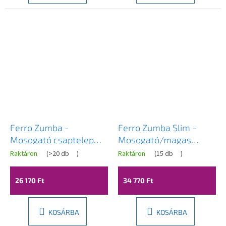
Ferro Zumba -
Ferro Zumba Slim -
Mosogató csaptelep
Mosogató/magas
rugalmas karral, piros /
csaptelep rugalmas
Raktáron
(
>20 db
)
Raktáron
(
15 db
)
króm, 70710-0CV
karral és zuhanyzóval,
piros / króm, 70730-
26 170 Ft
34 770 Ft
0CV
KOSÁRBA
KOSÁRBA