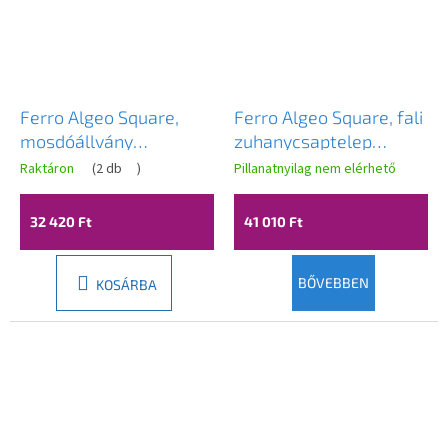
Ferro Algeo Square,
Ferro Algeo Square, fali
mosdóállvány
zuhanycsaptelep
csaptelep, fekete matt-
zuhanygarnitúra nélkül,
Raktáron
(
2 db
)
Pillanatnyilag nem elérhető
króm, BAQ2BLC
fekete matt-króm,
BAQ7BLC
32 420 Ft
41 010 Ft
BŐVEBBEN
KOSÁRBA