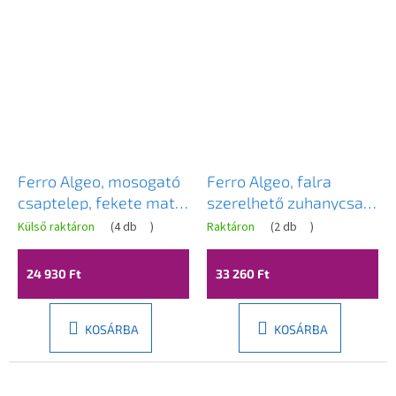
Ferro Algeo, mosogató
Ferro Algeo, falra
csaptelep, fekete matt-
szerelhető zuhanycsap
króm, BAG2BL
zuhanygarnitúra nélkül,
Külső raktáron
(
4 db
)
Raktáron
(
2 db
)
fekete matt-króm,
BAG7BL
24 930 Ft
33 260 Ft
KOSÁRBA
KOSÁRBA