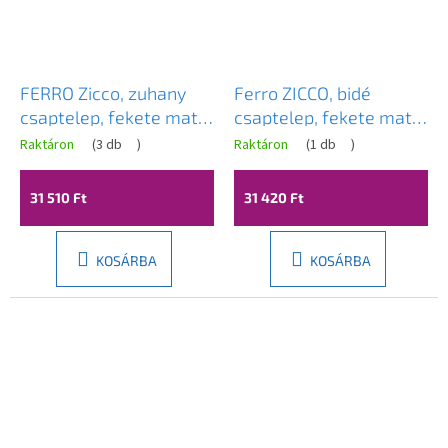
FERRO Zicco, zuhany
Ferro ZICCO, bidé
csaptelep, fekete matt-
csaptelep, fekete matt-
króm, BZI7BL
króm, BZI6BL
Raktáron
(
3 db
)
Raktáron
(
1 db
)
31 510 Ft
31 420 Ft
KOSÁRBA
KOSÁRBA