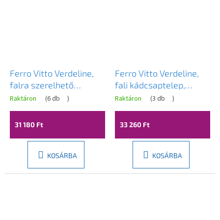
Ferro Vitto Verdeline,
Ferro Vitto Verdeline,
falra szerelhető
fali kádcsaptelep,
kádcsaptelep, fényes
fekete matt, BVI1VLBL
Raktáron
(
6 db
)
Raktáron
(
3 db
)
króm, BVI1VL
31 180 Ft
33 260 Ft
KOSÁRBA
KOSÁRBA