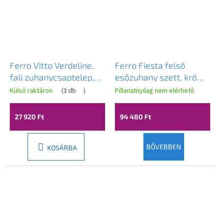
Ferro Vitto Verdeline,
Ferro Fiesta felső
fali zuhanycsaptelep,
esőzuhany szett, króm,
fekete matt, BVI7VLBL
NP79-BFI13U
Külső raktáron
(
3 db
)
Pillanatnyilag nem elérhető
27 920 Ft
94 480 Ft
BŐVEBBEN
KOSÁRBA