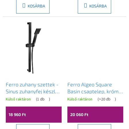
KOSÁRBA
KOSÁRBA
Ferro zuhany szettek -
Ferro Algeo Square
Sinus zuhanyfej készlet,
Basin csaptelep, króm,
1 funkciós, tömlők és
82003.0
Külső raktáron
(
1 db
)
Külső raktáron
(
>20 db
)
rudak, fekete matt,
N170BL-B
18 960 Ft
20 060 Ft