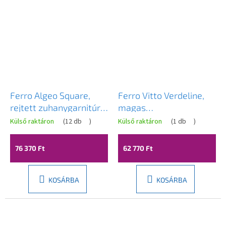
Ferro Algeo Square,
Ferro Vitto Verdeline,
rejtett zuhanygarnitúra
magas
esőfejjel 20x20 cm,
mosdócsaptelep, arany
Külső raktáron
(
12 db
)
Külső raktáron
(
1 db
)
fényes króm, BAQ7P-
fényes, BVI2LVLG
SET1-S
76 370 Ft
62 770 Ft
KOSÁRBA
KOSÁRBA