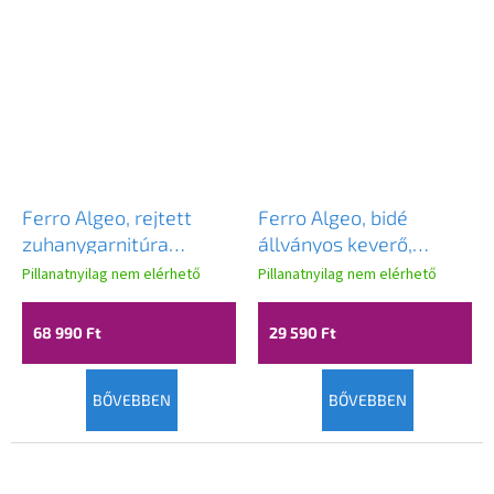
Ferro Algeo, rejtett
Ferro Algeo, bidé
zuhanygarnitúra
állványos keverő,
esőfejjel 200 mm,
fekete matt-króm,
Pillanatnyilag nem elérhető
Pillanatnyilag nem elérhető
fényes króm, BAG7P-
BAG6BL
SET1-S
68 990 Ft
29 590 Ft
BŐVEBBEN
BŐVEBBEN