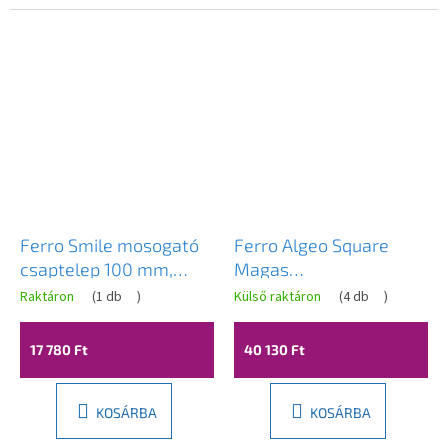
Ferro Smile mosogató
Ferro Algeo Square
csaptelep 100 mm,
Magas
króm, 71077.0
mosdócsaptelep, króm,
Raktáron
(
1 db
)
Külső raktáron
(
4 db
)
82501.0
17 780 Ft
40 130 Ft
KOSÁRBA
KOSÁRBA