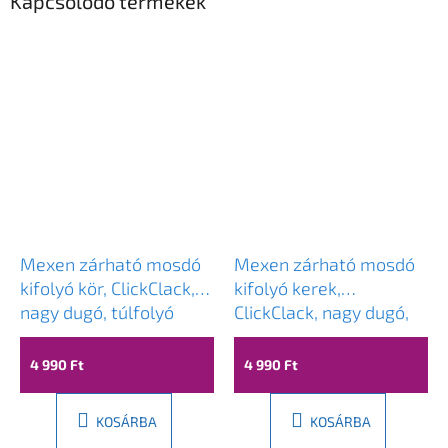
Kapcsolódó termékek
Mexen zárható mosdó
Mexen zárható mosdó
kifolyó kör, ClickClack,
kifolyó kerek,
nagy dugó, túlfolyó
ClickClack, nagy dugó,
nélkül, Fehér, 79910-20
túlfolyóval, fehér,
79920-20
4 990 Ft
4 990 Ft
KOSÁRBA
KOSÁRBA