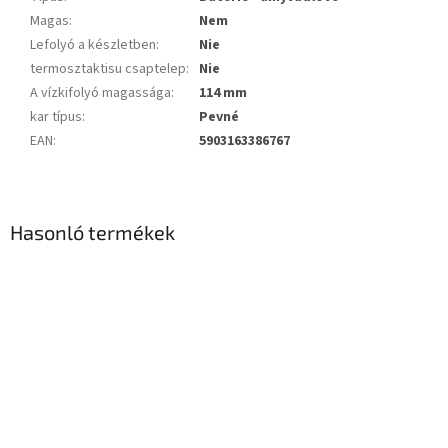
Magas
:
Nem
Lefolyó a készletben
:
Nie
termosztaktisu csaptelep
:
Nie
A vízkifolyó magassága
:
114 mm
kar típus
:
Pevné
EAN
:
5903163386767
Hasonló termékek