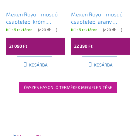
Mexen Royo - mosdó
Mexen Royo - mosdó
csaptelep, króm,
csaptelep, arany,
72200-00
72200-50
Külső raktáron
(
>20 db
)
Külső raktáron
(
>20 db
)
21 090 Ft
22 390 Ft
KOSÁRBA
KOSÁRBA
ÖSSZES HASONLÓ TERMÉKEK MEGJELENÍTÉSE
L
á
b
l