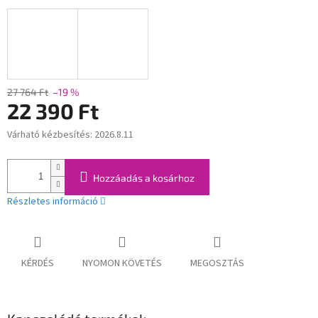
27 764 Ft
–19 %
22 390 Ft
Várható kézbesítés:
2026.8.11
Egységár:
Hozzáadás a kosárhoz
Részletes információ
KÉRDÉS
NYOMON KÖVETÉS
MEGOSZTÁS