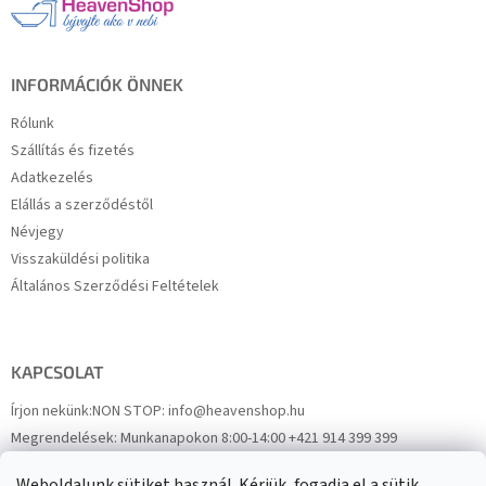
é
c
INFORMÁCIÓK ÖNNEK
Rólunk
Szállítás és fizetés
Adatkezelés
Elállás a szerződéstől
Névjegy
Visszaküldési politika
Általános Szerződési Feltételek
KAPCSOLAT
Írjon nekünk:
NON STOP: info@heavenshop.hu
Megrendelések:
Munkanapokon 8:00-14:00 +421 914 399 399
Panaszok:
Munkanapokon 8:00-14:00 +421 914 399 399
Weboldalunk sütiket használ. Kérjük, fogadja el a sütik