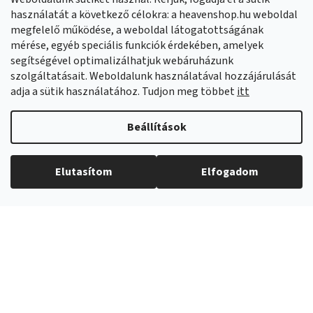
Facebook
HeavenShop.sk
használatát a következő célokra: a heavenshop.hu weboldal
megfelelő működése, a weboldal látogatottságának
mérése, egyéb speciális funkciók érdekében, amelyek
Eredményeink
segítségével optimalizálhatjuk webáruházunk
szolgáltatásait. Weboldalunk használatával hozzájárulását
adja a sütik használatához. Tudjon meg többet
itt
Árukereső.hu
Beállítások
Elutasítom
Elfogadom
Copyright 2026
Heavenshop
. Minden jog fenntartva.
Shoptet Premium készítette