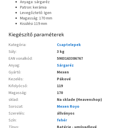
Anyaga: sárgaréz
Patron: kerámia
Levegőztető: Igen
Magasság: 170 mm
Kisülési 119 mm
Kiegészítő paraméterek
Kategória
:
Csaptelepek
Súly
:
3 kg
EAN vonalkód
:
5903163386767
Anyag
:
Sárgaréz
Gyártó
:
Mexen
Kezelés
:
Pákové
Kifolyócső
:
119
Magasság
:
170
sklad
:
Na sklade (Heavenshop)
Sorozat
:
Mexen Royo
Szerelés
:
állványos
Szín
:
fehér
Típus
:
Batérie - umývadlové