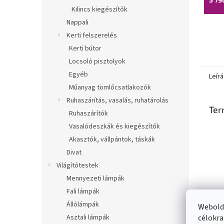
Kilincs kiegészítők
Nappali
Kerti felszerelés
Kerti bútor
Locsoló pisztolyok
Egyéb
Leírá
Műanyag tömlőcsatlakozók
Ruhaszárítás, vasalás, ruhatárolás
Ter
Ruhaszárítók
Vasalódeszkák és kiegészítők
Akasztók, vállpántok, táskák
Divat
Világítótestek
Mennyezeti lámpák
Fali lámpák
Állólámpák
Webolda
Asztali lámpák
célokra