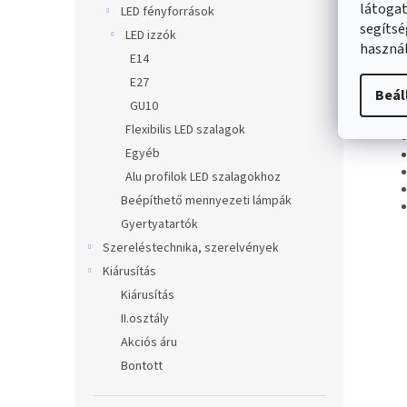
látogat
LED fényforrások
segítsé
LED izzók
La
használ
E14
kr
E27
Beál
Fino
GU10
Flexibilis LED szalagok
Egyéb
Alu profilok LED szalagokhoz
Beépíthető mennyezeti lámpák
Gyertyatartók
Szereléstechnika, szerelvények
Kiárusítás
Kiárusítás
II.osztály
Akciós áru
Bontott