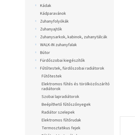
ből
a
Kádak
0,0
n
Kádparavánok
csillag.
e
Zuhanyfolyókák
l
Zuhanyajtók
Zuhanysarkok, kabinok, zuhanytálcák
WALK-IN zuhanyfalak
Bútor
Fürdőszobai kiegészítők
Fűtőtestek, fürdőszobai radiátorok
Fűtőtestek
Elektromos fűtés és törölközőszárító
radiátorok
Szobai lapradiátorok
Beépíthető fűtőszőnyegek
Radiátor szelepek
Elektromos fűtőrudak
Termosztatikus fejek