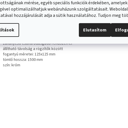
ottságának mérése, egyéb speciális funkciók érdekében, amelyek
gével optimalizálhatjuk webáruházunk szolgáltatásait. Webolda
veo Fino, falra szerelhető zuhanygarni
atával hozzájárulását adja a sütik használatához. Tudjon meg t
óm, LAV-NLI_01AD
lítások
Elutasítom
Elfo
 - rúd zuhanykészlet
zuhanycső csavarodásgátló rendszerrel
állítható távolság a rögzítők között
fogantyú méretei: 125x125 mm
tömlő hossza: 1500 mm
szín: króm