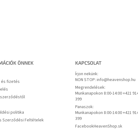
MÁCIÓK ÖNNEK
KAPCSOLAT
Írjon nekünk:
NON STOP: info@heavenshop.hu
s és fizetés
Megrendelések:
elés
Munkanapokon 8:00-14:00 +421 91
a szerződéstől
399
Panaszok:
ldési politika
Munkanapokon 8:00-14:00 +421 91
399
s Szerződési Feltételek
Facebook
HeavenShop.sk