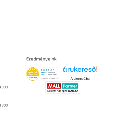
Eredményeink
Árukereső.hu
4 399
4 399