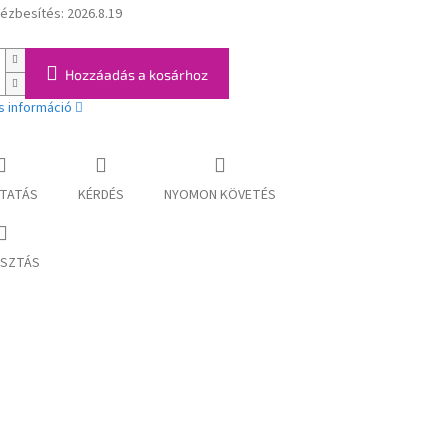
kézbesítés:
2026.8.19
:
Hozzáadás a kosárhoz
s információ
TATÁS
KÉRDÉS
NYOMON KÖVETÉS
SZTÁS