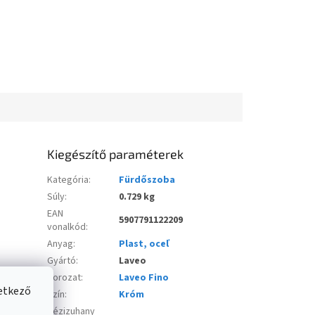
Kiegészítő paraméterek
Kategória
:
Fürdőszoba
Súly
:
0.729 kg
EAN
5907791122209
vonalkód
:
Anyag
:
Plast, oceľ
Gyártó
:
Laveo
Sorozat
:
Laveo Fino
vetkező
Szín
:
Króm
Kézizuhany