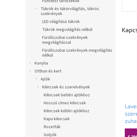
Fűtőtest tartozékok
Tükrök és tükörvilágítás, tükrös
szekrények
LED világítású tükrök
Kapc
Tükrök megvulágítás nélkül
Fürdőszobai szekrények
megvilágítással
Fürdőszobai szekrények megvilágítás
nélkül
Konyha
Otthon és kert
Ajtók
Kilincsek és szerelvények
Kilincsek beltéri ajtókhoz
Hosszú címes kilincsek
Laveo
Kilincsek kültéri ajtókhoz
szer
Kapu kilincsek
zuha
Rozetták
LAV
Golyók
5 79