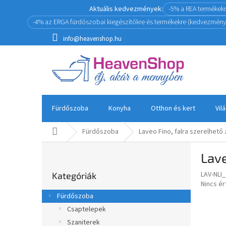
Ugrás
Aktuális kedvezmények:
-5% a REA termékek
a
-4% az ERGA fürdőszobai kiegészítőkre és termékekre (kedvezmény
fő
tartalomhoz
info@heavenshop.hu
Fürdőszoba
Konyha
Otthon és kert
Vil
Kezdőlap
Fürdőszoba
Laveo Fino, falra szerelhető
O
Lave
l
Kategóriák
d
LAV-NLI
Kategóriák
átugrása
a
A
Nincs é
l
termék
Fürdőszoba
s
átlagos
Csaptelepek
értékel
ó
5-
Szaniterek
p