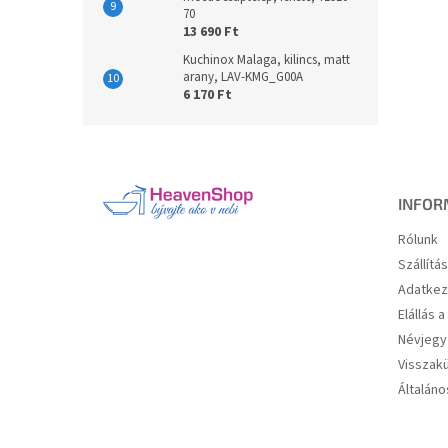
70
13 690 Ft
Kuchinox Malaga, kilincs, matt
arany, LAV-KMG_G00A
6 170 Ft
L
á
b
l
INFOR
é
Rólunk
c
Szállítá
Adatkez
Elállás 
Névjegy
Visszakü
Általáno