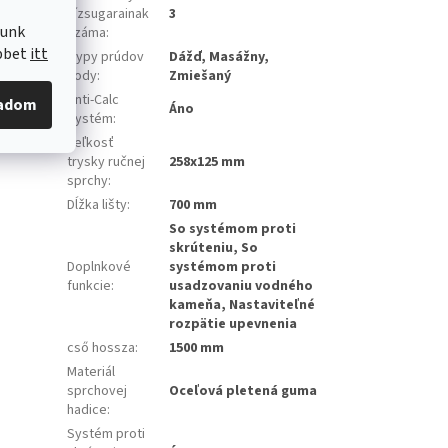
vízsugarainak
3
lunk
száma
:
túra,
öbbet
itt
Typy prúdov
Dážď, Masážny,
vody
:
Zmiešaný
Anti-Calc
gadom
Áno
Systém
:
Veľkosť
trysky ručnej
258x125 mm
sprchy
:
Dĺžka lišty
:
700 mm
So systémom proti
skrúteniu, So
Doplnkové
systémom proti
funkcie
:
usadzovaniu vodného
kameňa, Nastaviteľné
rozpätie upevnenia
cső hossza
:
1500 mm
Materiál
sprchovej
Oceľová pletená guma
hadice
:
Systém proti