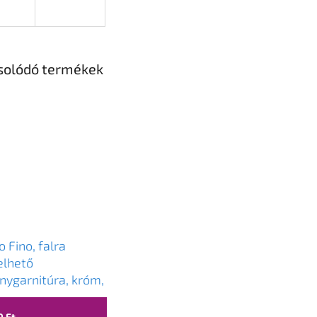
solódó termékek
 Fino, falra
elhető
nygarnitúra, króm,
-NLF_00AD
0 Ft