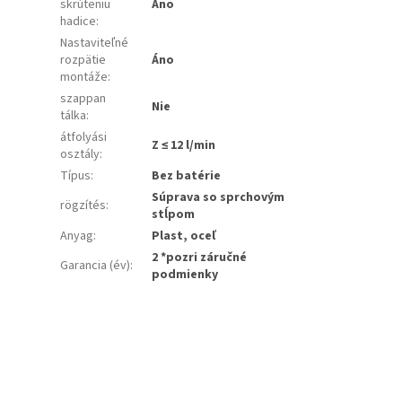
skrúteniu
Áno
hadice
:
Nastaviteľné
rozpätie
Áno
montáže
:
szappan
Nie
tálka
:
átfolyási
Z ≤ 12 l/min
osztály
:
Típus
:
Bez batérie
Súprava so sprchovým
rögzítés
:
stĺpom
Anyag
:
Plast, oceľ
2 *pozri záručné
Garancia (év)
:
podmienky