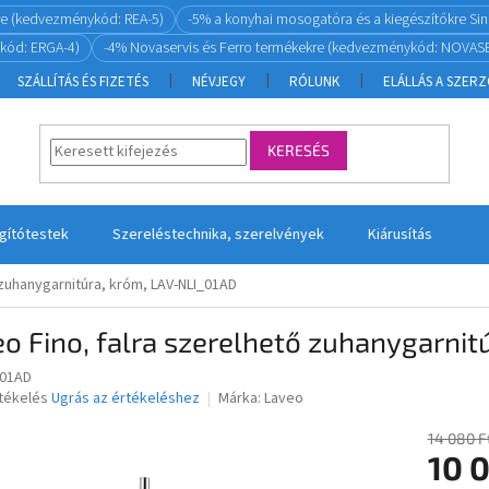
re (kedvezménykód: REA-5)
-5% a konyhai mosogatóra és a kiegészítőkre S
kód: ERGA-4)
-4% Novaservis és Ferro termékekre (kedvezménykód: NOVASE
SZÁLLÍTÁS ÉS FIZETÉS
NÉVJEGY
RÓLUNK
ELÁLLÁS A SZER
KERESÉS
ágítótestek
Szereléstechnika, szerelvények
Kiárusítás
 zuhanygarnitúra, króm, LAV-NLI_01AD
o Fino, falra szerelhető zuhanygarnit
_01AD
rtékelés
Ugrás az értékeléshez
Márka:
Laveo
14 080 F
10 
ése