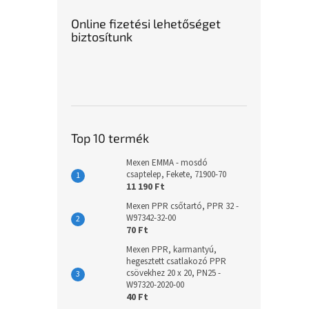
Online fizetési lehetőséget
biztosítunk
Top 10 termék
Mexen EMMA - mosdó
csaptelep, Fekete, 71900-70
11 190 Ft
Mexen PPR csőtartó, PPR 32 -
W97342-32-00
70 Ft
Mexen PPR, karmantyú,
hegesztett csatlakozó PPR
csövekhez 20 x 20, PN25 -
W97320-2020-00
40 Ft