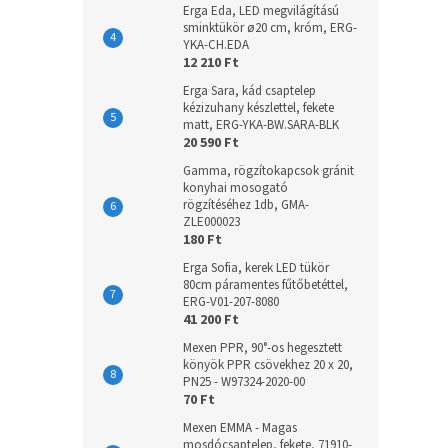
Erga Eda, LED megvilágítású
sminktükör ø20 cm, króm, ERG-
YKA-CH.EDA
12 210 Ft
Erga Sara, kád csaptelep
kézizuhany készlettel, fekete
matt, ERG-YKA-BW.SARA-BLK
20 590 Ft
Gamma, rögzítokapcsok gránit
konyhai mosogató
rögzítéséhez 1db, GMA-
ZLE000023
180 Ft
Erga Sofia, kerek LED tükör
80cm páramentes fűtőbetéttel,
ERG-V01-207-8080
41 200 Ft
Mexen PPR, 90°-os hegesztett
könyök PPR csövekhez 20 x 20,
PN25 - W97324-2020-00
70 Ft
Mexen EMMA - Magas
mosdócsaptelep, fekete, 71910-