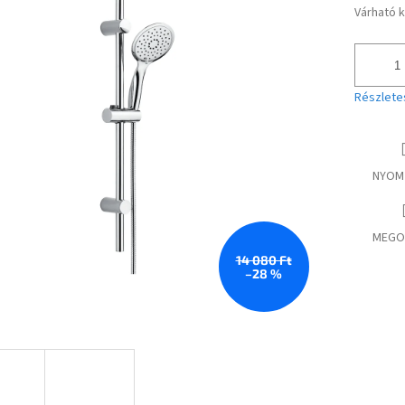
Várható 
Egységár
Részlete
NYOM
MEGO
14 080 Ft
–28 %