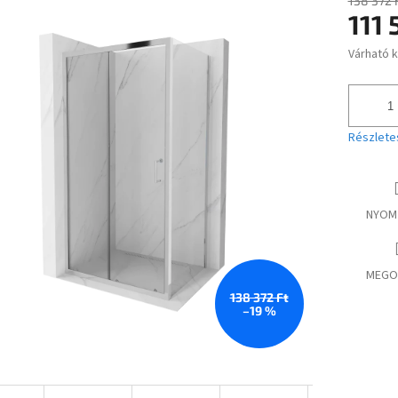
138 372 
111 
ése
Várható 
Egységár
Részlete
NYOM
MEGO
138 372 Ft
–19 %