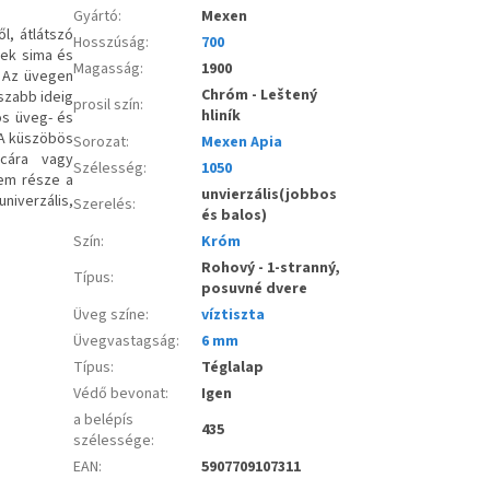
Gyártó
:
Mexen
l, átlátszó
Hosszúság
:
700
yek sima és
Magasság
:
1900
. Az üvegen
Chróm - Leštený
szabb ideig
prosil szín
:
hliník
os üveg- és
 A küszöbös
Sorozat
:
Mexen Apia
lcára vagy
Szélesség
:
1050
nem része a
unvierzális(jobbos
niverzális,
Szerelés
:
és balos)
Szín
:
Króm
Rohový - 1-stranný,
Típus
:
posuvné dvere
Üveg színe
:
víztiszta
Üvegvastagság
:
6 mm
Típus
:
Téglalap
Védő bevonat
:
Igen
a belépís
435
szélessége
:
EAN
:
5907709107311