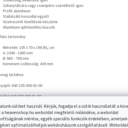
Szélesség beállítása: igen
Zuhanytálcára vagy csempére szerelhető: igen
Profil: alumínium
Stabilizáló konzollal együtt
Vízelvezető tömítések készlete
Alumínium ajtótömítési küszöb
ítási tartomány:
Méretek: 105 x 70 x 190 (h), cm
A: 1040 - 1065 mm
B: 685 - 700 mm
bemeneti szélesség: 430 mm
omag tartalma:
nyajtó: 845-105-000-01-00
ldalfal: 840-070-000-01-00
lunk sütiket használ. Kérjük, fogadja el a sütik használatát a kö
: a heavenshop.hu weboldal megfelelő működése, a weboldal
ottságának mérése, egyéb speciális funkciók érdekében, amelyek
gével optimalizálhatjuk webáruházunk szolgáltatásait. Webolda