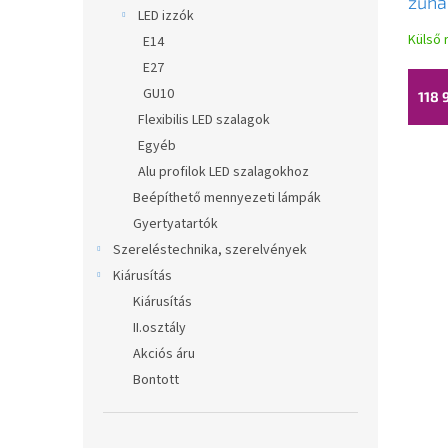
zuha
LED izzók
átlá
Külső 
E14
prof
E27
70-0
GU10
118 
Flexibilis LED szalagok
Egyéb
Alu profilok LED szalagokhoz
Beépíthető mennyezeti lámpák
Gyertyatartók
Szereléstechnika, szerelvények
Kiárusítás
Kiárusítás
II.osztály
Akciós áru
Bontott