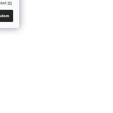
öbbet
itt
gadom