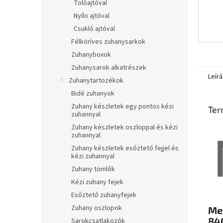
Tolóajtóval
Nyílo ajtóval
Csukló ajtóval
Félköríves zuhanysarkok
Zuhanyboxok
Zuhanysarok alkatrészek
Leírá
Zuhanytartozékok
Bidé zuhanyok
Zuhany készletek egy pontos kézi
Ter
zuhannyal
Zuhany készletek oszloppal és kézi
zuhannyal
Zuhany készletek esőztető fejjel és
kézi zuhannyal
Zuhany tömlők
Kézi zuhany fejek
Esőztető zuhanyfejek
Zuhany oszlopok
Me
84
Sarokcsatlakozók