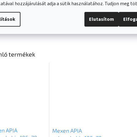
atával hozzájárulását adja a sütik használatához. Tudjon meg t
lítások
Elutasítom
Elfo
nló termékek
nka
n APIA
Mexen APIA