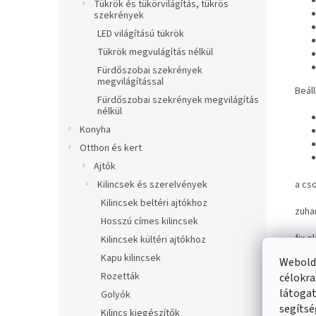
Tükrök és tükörvilágítás, tükrös
szekrények
LED világítású tükrök
Tükrök megvulágítás nélkül
Fürdőszobai szekrények
megvilágítással
Beáll
Fürdőszobai szekrények megvilágítás
nélkül
Konyha
Otthon és kert
Ajtók
Kilincsek és szerelvények
a cs
Kilincsek beltéri ajtókhoz
zuha
Hosszú címes kilincsek
fix o
Kilincsek kültéri ajtókhoz
Kapu kilincsek
Webolda
Rozetták
célokra
látogat
Golyók
segítsé
Kilincs kiegészítők