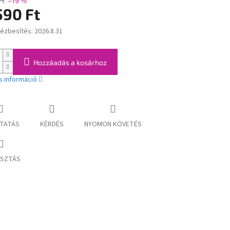
Ft
–19 %
590 Ft
kézbesítés:
2026.8.31
:
Hozzáadás a kosárhoz
s információ
TATÁS
KÉRDÉS
NYOMON KÖVETÉS
SZTÁS