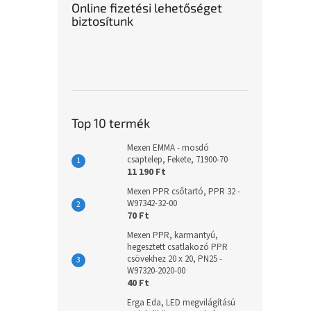
Online fizetési lehetőséget
biztosítunk
Top 10 termék
Mexen EMMA - mosdó
csaptelep, Fekete, 71900-70
11 190 Ft
Mexen PPR csőtartó, PPR 32 -
W97342-32-00
70 Ft
Mexen PPR, karmantyú,
hegesztett csatlakozó PPR
csövekhez 20 x 20, PN25 -
W97320-2020-00
40 Ft
Erga Eda, LED megvilágítású