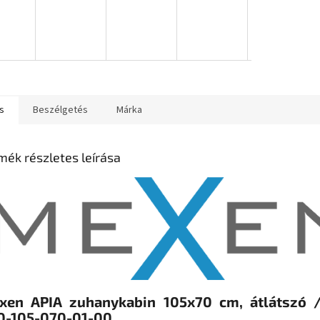
s
Beszélgetés
Márka
mék részletes leírása
xen APIA zuhanykabin 105x70 cm, átlátszó 
0-105-070-01-00