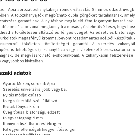
xen Apia sorozat zuhanykabinja remek választás 5 mm-es edzett üvegbő
telben. A tolózuhanyajtók megbízható dupla görgőket tartalmaznak, amel
 csúszást garantálnak. A nyitáshoz megfelelő fém fogantyút használnak
lható speciális bevonat megkönnyíti a mosást, és lehetővé teszi, hogy hos
zhesd a tökéletesen átlátszó és fényes üveget. Az edzett és biztonság
burkolatok magasfényű krómmal bevont rozsdamentes acélból készültek.
íniumprofil tökéletes tömítettséget garantál. A szerelés zuhanytá
pére is lehetséges (a zuhanytálca vagy a vízelvezető ereszcsatorna 
agnak, de megvásárolható e-shopunkban). A zuhanykabin felszerelése u
s vagy jobbos kivitelben.
zaki adatok
Gyártó: Mexen, sorozat: Apia
Szerelés: univerzális, jobb vagy bal
Nyitás módja: csúszó
Üveg színe: átlátszó - átlátszó
Kivitel: fényes króm
Üveg típusa: biztonsági, edzett
Üvegvastagság: 5 mm
Könnyen tisztítható festék: igen
Fal egyenetlenségek kiegyenlítése: igen