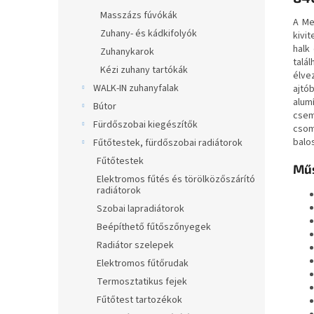
Masszázs fúvókák
A Me
Zuhany- és kádkifolyók
kivi
halk
Zuhanykarok
talá
Kézi zuhany tartókák
élve
WALK-IN zuhanyfalak
ajtó
alum
Bútor
csem
Fürdőszobai kiegészítők
csom
balo
Fűtőtestek, fürdőszobai radiátorok
Fűtőtestek
Műs
Elektromos fűtés és törölközőszárító
radiátorok
Szobai lapradiátorok
Beépíthető fűtőszőnyegek
Radiátor szelepek
Elektromos fűtőrudak
Termosztatikus fejek
Fűtőtest tartozékok