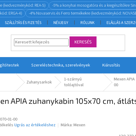
re (kedvezménykód: REA-5)
-5% a konyhai mosogatóra és a kiegészítőkre S
kód: ERGA-4)
-4% Novaservis és Ferro termékekre (kedvezménykód: NOVASE
SZÁLLÍTÁS ÉS FIZETÉS
NÉVJEGY
RÓLUNK
ELÁLLÁS A SZER
KERESÉS
ágítótestek
Szereléstechnika, szerelvények
Kiárusítás
1-szárnyú
Mexen APIA 
Zuhanysarkok
tolóajtóval
00
en APIA zuhanykabin 105x70 cm, átlát
-070-01-00
rtékelés
Ugrás az értékeléshez
Márka:
Mexen