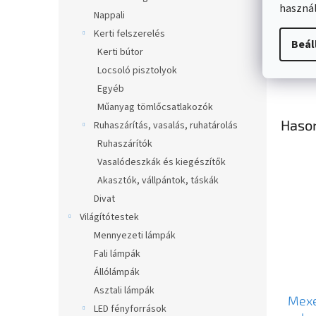
használ
Nappali
Kerti felszerelés
Beál
Kerti bútor
Locsoló pisztolyok
Egyéb
Műanyag tömlőcsatlakozók
Haso
Ruhaszárítás, vasalás, ruhatárolás
Ruhaszárítók
Novi
Vasalódeszkák és kiegészítők
Akasztók, vállpántok, táskák
Divat
Világítótestek
Mennyezeti lámpák
Fali lámpák
Állólámpák
Asztali lámpák
Mexe
LED fényforrások