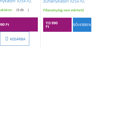
nykabin 105x70,
zuhanykabin 105x70,
tszó üveg / fekete
átlátszó csíkok / króm
raktáron
(
9 db
)
Pillanatnyilag nem elérhető
il, 840-105-070-
profil, 840-105-070-
0
01-20
113 990
990 Ft
BŐVEBBEN
Ft
KOSÁRBA