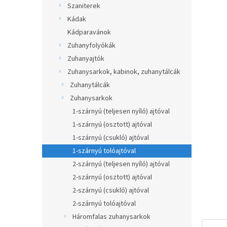
átlagos
Szaniterek
p
értékel
a
Kádak
5-
ből
n
Kádparavánok
0,0
e
Zuhanyfolyókák
csillag.
l
Zuhanyajtók
Zuhanysarkok, kabinok, zuhanytálcák
Zuhanytálcák
Zuhanysarkok
1-szárnyú (teljesen nyíló) ajtóval
1-szárnyú (osztott) ajtóval
1-szárnyú (csukló) ajtóval
1-szárnyú tolóajtóval
2-szárnyú (teljesen nyíló) ajtóval
2-szárnyú (osztott) ajtóval
2-szárnyú (csukló) ajtóval
2-szárnyú tolóajtóval
Háromfalas zuhanysarkok