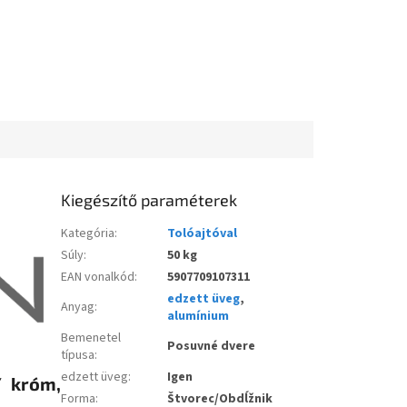
Kiegészítő paraméterek
Kategória
:
Tolóajtóval
Súly
:
50 kg
EAN vonalkód
:
5907709107311
edzett üveg
,
Anyag
:
alumínium
Bemenetel
Posuvné dvere
típusa
:
edzett üveg
:
Igen
/ króm,
Forma
:
Štvorec/Obdĺžnik