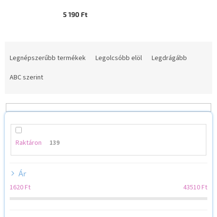
5 190 Ft
T
e
Legnépszerűbb termékek
Legolcsóbb elöl
Legdrágább
r
m
ABC szerint
é
k
e
k
r
e
Raktáron
139
n
d
Ár
e
z
1620
Ft
43510
Ft
é
s