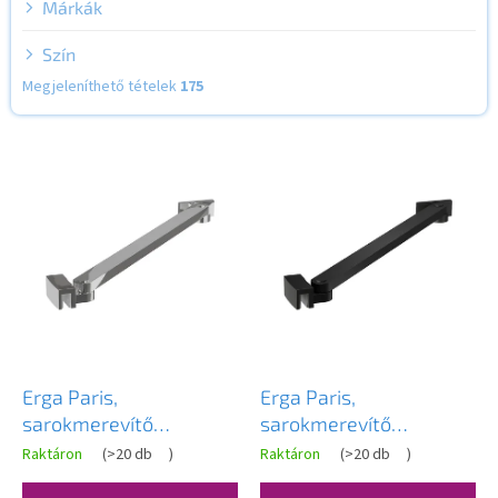
e
Márkák
Szín
Megjeleníthető tételek
175
T
e
r
m
é
k
e
k
l
i
s
Erga Paris,
Erga Paris,
t
sarokmerevítő
sarokmerevítő
á
zuhanykabinokhoz, 6(8)
zuhanykabinokhoz 6(8)
Raktáron
(
>20 db
)
Raktáron
(
>20 db
)
j
mm üvegvastagsággal,
mm üvegvastagsággal,
a