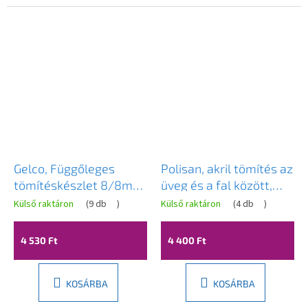
Gelco, Függőleges
Polisan, akril tömítés az
tömítéskészlet 8/8mm
üveg és a fal között,
üveghez, 2000mm,
hossza 2000-8 mm
Külső raktáron
(
9 db
)
Külső raktáron
(
4 db
)
fekete, NDGDB01
üveg, 307A-08
4 530 Ft
4 400 Ft
KOSÁRBA
KOSÁRBA