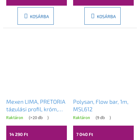
REA-K5670
KOSÁRBA
KOSÁRBA
Mexen LIMA, PRETORIA
Polysan, Flow bar, 1m,
tágulási profil, króm,
MSL612
850-224-01
Raktáron
(
>20 db
)
Raktáron
(
9 db
)
14 290 Ft
7 040 Ft