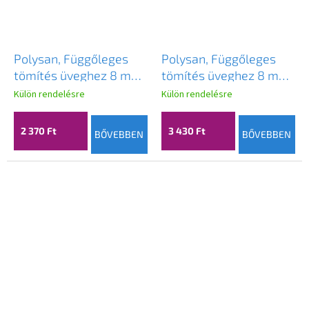
Polysan, Függőleges
Polysan, Függőleges
tömítés üveghez 8 mm,
tömítés üveghez 8 mm,
2000 mm, NDRL02-2
2000 mm, fekete,
Külön rendelésre
Külön rendelésre
NDRL02-2B
2 370 Ft
3 430 Ft
BŐVEBBEN
BŐVEBBEN