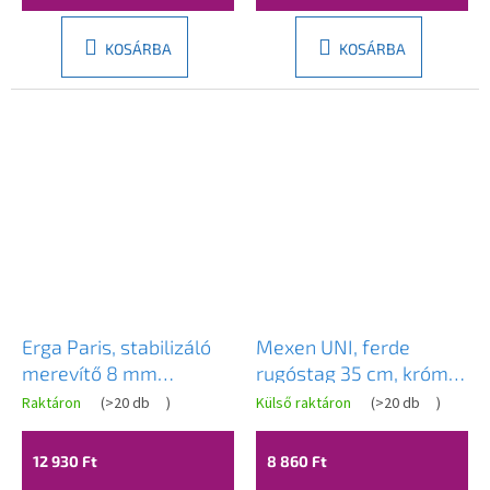
KOSÁRBA
KOSÁRBA
Erga Paris, stabilizáló
Mexen UNI, ferde
merevítő 8 mm
rugóstag 35 cm, króm,
üvegvastagságú
830-09-01
Raktáron
(
>20 db
)
Külső raktáron
(
>20 db
)
zuhanykabinokhoz,
max. 150 cm hosszú,
12 930 Ft
8 860 Ft
matt arany, ERG-V02-