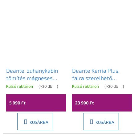
Deante, zuhanykabin
Deante Kerria Plus,
tömítés mágneses
falra szerelhető
5mm, XKCF2UN50
tágulási profil, falra
Külső raktáron
(
>20 db
)
Külső raktáron
(
>20 db
)
szerelhető, króm, DEA-
KTS_022X
5 990 Ft
23 990 Ft
KOSÁRBA
KOSÁRBA