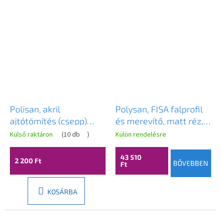
Polisan, akril
Polysan, FISA falprofil
ajtótömítés (csepp)
és merevítő, matt réz,
hossza 1000 mm 6
FS8052
Külső raktáron
(
10 db
)
Külön rendelésre
mm-es üveghez, 309D-
06
43 510
2 200 Ft
BŐVEBBEN
Ft
KOSÁRBA