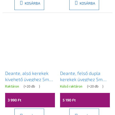
KOSÁRBA
KOSÁRBA
Deante, alsó kerekek
Deante, felső dupla
kivehető üveghez 5mm,
kerekek üveghez 5mm,
FI 25 MM (2 db),
2 db, XKCA2RU04
Raktáron
(
>20 db
)
Külső raktáron
(
>20 db
)
XKCA2RU05
3 990 Ft
5 190 Ft