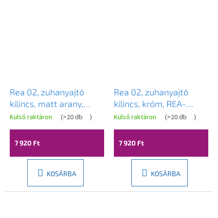
Rea 02, zuhanyajtó
Rea 02, zuhanyajtó
kilincs, matt arany,
kilincs, króm, REA-
REA-03704
03705
Külső raktáron
(
>20 db
)
Külső raktáron
(
>20 db
)
7 920 Ft
7 920 Ft
KOSÁRBA
KOSÁRBA