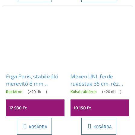
Erga Paris, stabilizáló
Mexen UNI, ferde
merevítő 8 mm
rugóstag 35 cm, réz
üvegvastagságú
matt, 830-09-65
Raktáron
(
>20 db
)
Külső raktáron
(
>20 db
)
zuhanykabinokhoz,
max. 150 cm hosszú,
12 930 Ft
10 150 Ft
matt fehér, ERG-V02-
PARIS-BAR-WH
KOSÁRBA
KOSÁRBA