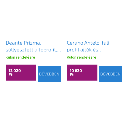
Deante Prizma,
Cerano Antelo, fali
süllyesztett ajtóprofil,
profil ajtók és
Prizma rendszer, fehér,
paravánok fülkéjébe
Külön rendelésre
Külön rendelésre
KTJ_A00X
való beépítéshez,
Antelo 190 cm, fekete,
12 020
10 620
BŐVEBBEN
BŐVEBBEN
Ft
Ft
CER-CER-432466