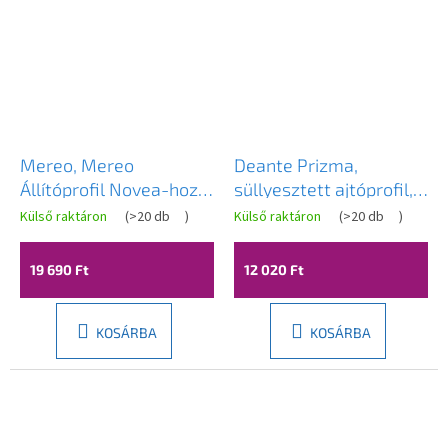
Mereo, Mereo
Deante Prizma,
Állítóprofil Novea-hoz
süllyesztett ajtóprofil,
(összecsukható,
Prizma rendszer, acél,
Külső raktáron
(
>20 db
)
Külső raktáron
(
>20 db
)
forgatható és lengő), 30
KTJ_F00X
- 40 mm, magasság 2
19 690 Ft
12 020 Ft
m, króm ALU, MER-
CKND250Z6
KOSÁRBA
KOSÁRBA