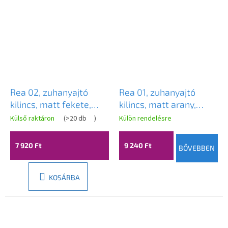
Rea 02, zuhanyajtó
Rea 01, zuhanyajtó
kilincs, matt fekete,
kilincs, matt arany,
REA-03703
REA-03701
Külső raktáron
(
>20 db
)
Külön rendelésre
7 920 Ft
9 240 Ft
BŐVEBBEN
KOSÁRBA