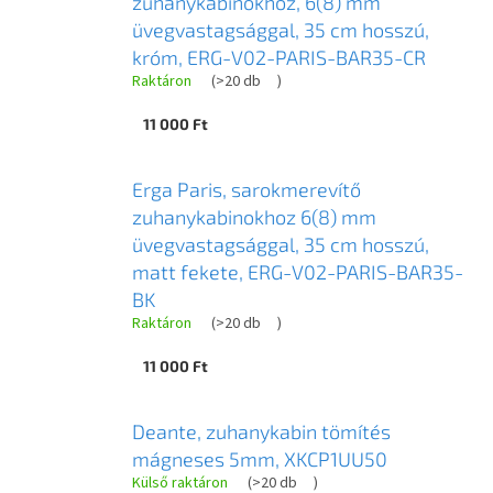
zuhanykabinokhoz, 6(8) mm
üvegvastagsággal, 35 cm hosszú,
króm, ERG-V02-PARIS-BAR35-CR
Raktáron
(
>20 db
)
11 000 Ft
Erga Paris, sarokmerevítő
zuhanykabinokhoz 6(8) mm
üvegvastagsággal, 35 cm hosszú,
matt fekete, ERG-V02-PARIS-BAR35-
BK
Raktáron
(
>20 db
)
11 000 Ft
Deante, zuhanykabin tömítés
mágneses 5mm, XKCP1UU50
Külső raktáron
(
>20 db
)