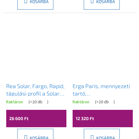
KOSÁRBA
KOSÁRBA
Rea Solar, Fargo, Rapid,
Erga Paris, mennyezeti
tágulási profil a Solar
tartó
Fargo Rapid sorozatú
zuhanykabinokhoz, 6(8)
Raktáron
(
>20 db
)
Raktáron
(
>20 db
)
zuhanyajtóhoz, króm,
mm üvegvastagsággal,
REA-K7773
62 cm hosszú, króm,
26 600 Ft
12 320 Ft
ERG-V02-PARIS-
BAR62-CR
KOSÁRBA
KOSÁRBA