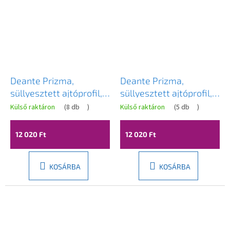
Deante Prizma,
Deante Prizma,
süllyesztett ajtóprofil,
süllyesztett ajtóprofil,
Prizma rendszer, grafit,
Prizma rendszer,
Külső raktáron
(
8 db
)
Külső raktáron
(
5 db
)
KTJ_D00X
fekete, KTJ_N00X
12 020 Ft
12 020 Ft
KOSÁRBA
KOSÁRBA