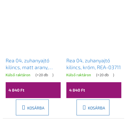
Rea 04, zuhanyajtó
Rea 04, zuhanyajtó
kilincs, matt arany,
kilincs, króm, REA-03711
REA-03710
Külső raktáron
(
>20 db
)
Külső raktáron
(
>20 db
)
4 840 Ft
4 840 Ft
KOSÁRBA
KOSÁRBA