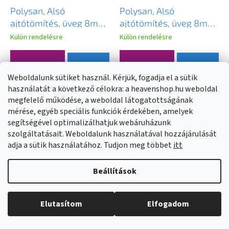
Polysan, Alsó
Polysan, Alsó
ajtótömítés, üveg 8mm,
ajtótömítés, üveg 8mm,
1000mm, NDRL01-2
1000mm, fekete,
Külön rendelésre
Külön rendelésre
NDRL01-2B
1 620 Ft
2 370 Ft
BŐVEBBEN
BŐVEBBEN
Weboldalunk sütiket használ. Kérjük, fogadja el a sütik
használatát a következő célokra: a heavenshop.hu weboldal
megfelelő működése, a weboldal látogatottságának
mérése, egyéb speciális funkciók érdekében, amelyek
segítségével optimalizálhatjuk webáruházunk
szolgáltatásait. Weboldalunk használatával hozzájárulását
adja a sütik használatához. Tudjon meg többet
itt
Beállítások
Elutasítom
Elfogadom
Gelco, LORO tágulási
Polysan, Függőleges
profil 20 mm, GN621
tömítés az üvegek