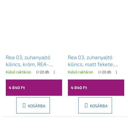
Rea 03, zuhanyajtó
Rea 03, zuhanyajtó
kilincs, króm, REA-
kilincs, matt fekete,
03708
REA-03706
Külső raktáron
(
>20 db
)
Külső raktáron
(
>20 db
)
4 840 Ft
4 840 Ft
KOSÁRBA
KOSÁRBA