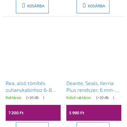
KOSÁRBA
KOSÁRBA
Rea, alsó tömítés
Deante, Seals, Kerria
zuhanykabinhoz 6-8
Plus rendszer, 6 mm-es
mm, hossz 1000mm,
üveghez, átlátszó, DEA-
Raktáron
(
>20 db
)
Külső raktáron
(
>20 db
)
fekete, REA-K9938
XKCK2UU45
7 200 Ft
5 990 Ft