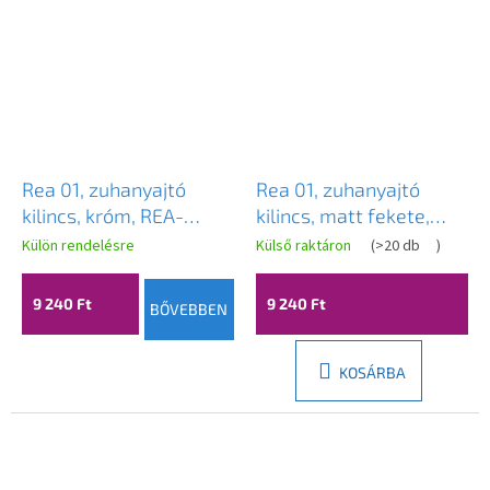
Rea 01, zuhanyajtó
Rea 01, zuhanyajtó
kilincs, króm, REA-
kilincs, matt fekete,
03702
REA-03700
Külön rendelésre
Külső raktáron
(
>20 db
)
9 240 Ft
9 240 Ft
BŐVEBBEN
KOSÁRBA