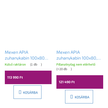
Novinka
Mexen APIA
Mexen APIA
zuhanykabin 100x80
zuhanykabin 100x80,
cm, átlátszó / króm,
átlátszó üveg / fekete
Külső raktáron
(
1 db
)
Pillanatnyilag nem elérhető
840-100-080-01-00
profil, 840-100-080-
(
>20 db
)
70-00
113 990 Ft
121 490 Ft
KOSÁRBA
KOSÁRBA