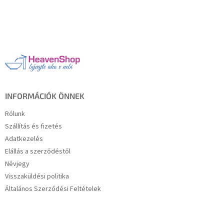
L
á
b
l
é
c
INFORMÁCIÓK ÖNNEK
Rólunk
Szállítás és fizetés
Adatkezelés
Elállás a szerződéstől
Névjegy
Visszaküldési politika
Általános Szerződési Feltételek