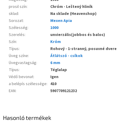
prosil szín
:
Chróm - Leštený hliník
sklad
:
Na sklade (Heavenshop)
Sorozat
:
Mexen Apia
Szélesség
:
1000
Szerelés
:
unvierzális(jobbos és balos)
Szín
:
Króm
Típus
:
Rohový - 1-stranný, posuvné dvere
Üveg színe
:
Átlátszó - csíkok
Üvegvastagság
:
6 mm
Típus
:
Téglalap
Védő bevonat
:
Igen
a belépís szélessége
:
410
EAN
:
5907709121232
Hasonló termékek