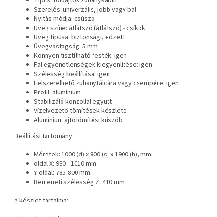
Típus: tolóajtós zuhanykabin
Szerelés: univerzális, jobb vagy bal
Nyitás módja: csúszó
Üveg színe: átlátszó (átlátszó) - csíkok
Üveg típusa: biztonsági, edzett
Üvegvastagság: 5 mm
Könnyen tisztítható festék: igen
Fal egyenetlenségek kiegyenlítése: igen
Szélesség beállítása: igen
Felszerelhető zuhanytálcára vagy csempére: igen
Profil: alumínium
Stabilizáló konzollal együtt
Vízelvezető tömítések készlete
Alumínium ajtótömítési küszöb
Beállítási tartomány:
Méretek: 1000 (d) x 800 (s) x 1900 (h), mm
oldal X: 990 - 1010 mm
Y oldal: 785-800 mm
Bemeneti szélesség Z: 410 mm
a készlet tartalma: