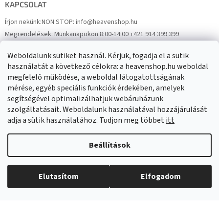
KAPCSOLAT
Írjon nekünk:
NON STOP: info@heavenshop.hu
Megrendelések:
Munkanapokon 8:00-14:00 +421 914 399 399
Panaszok:
Munkanapokon 8:00-14:00 +421 914 399 399
Weboldalunk sütiket használ. Kérjük, fogadja el a sütik
Facebook
HeavenShop.sk
használatát a következő célokra: a heavenshop.hu weboldal
megfelelő működése, a weboldal látogatottságának
mérése, egyéb speciális funkciók érdekében, amelyek
Eredményeink
segítségével optimalizálhatjuk webáruházunk
szolgáltatásait. Weboldalunk használatával hozzájárulását
adja a sütik használatához. Tudjon meg többet
itt
Árukereső.hu
Beállítások
Elutasítom
Elfogadom