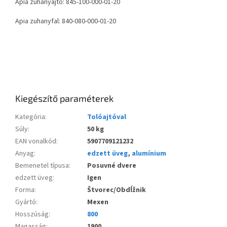
Apia zuhanyajtó: 845-100-000-01-20
Apia zuhanyfal: 840-080-000-01-20
Kiegészítő paraméterek
Kategória
:
Tolóajtóval
Súly
:
50 kg
EAN vonalkód
:
5907709121232
Anyag
:
edzett üveg
,
alumínium
Bemenetel típusa
:
Posuvné dvere
edzett üveg
:
Igen
Forma
:
Štvorec/Obdĺžnik
Gyártó
:
Mexen
Hosszúság
:
800
Magasság
:
1900