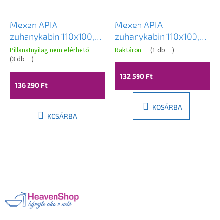
Mexen APIA
Mexen APIA
zuhanykabin 110x100,
zuhanykabin 110x100,
átlátszó üveg / fekete
átlátszó csíkok / króm
Pillanatnyilag nem elérhető
Raktáron
(
1 db
)
profil, 840-110-100-70-
(
3 db
)
profil, 840-110-100-01-
00
20
132 590 Ft
136 290 Ft
KOSÁRBA
KOSÁRBA
L
á
b
l
é
c