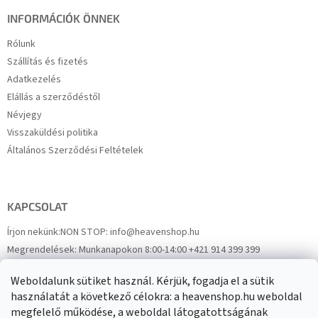
INFORMÁCIÓK ÖNNEK
Rólunk
Szállítás és fizetés
Adatkezelés
Elállás a szerződéstől
Névjegy
Visszaküldési politika
Általános Szerződési Feltételek
KAPCSOLAT
Írjon nekünk:
NON STOP: info@heavenshop.hu
Megrendelések:
Munkanapokon 8:00-14:00 +421 914 399 399
Panaszok:
Munkanapokon 8:00-14:00 +421 914 399 399
Weboldalunk sütiket használ. Kérjük, fogadja el a sütik
Facebook
HeavenShop.sk
használatát a következő célokra: a heavenshop.hu weboldal
megfelelő működése, a weboldal látogatottságának