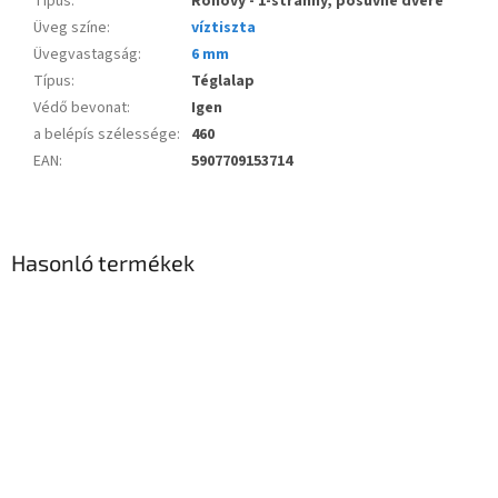
Típus
:
Rohový - 1-stranný, posuvné dvere
Üveg színe
:
víztiszta
Üvegvastagság
:
6 mm
Típus
:
Téglalap
Védő bevonat
:
Igen
a belépís szélessége
:
460
EAN
:
5907709153714
Hasonló termékek
Novinka