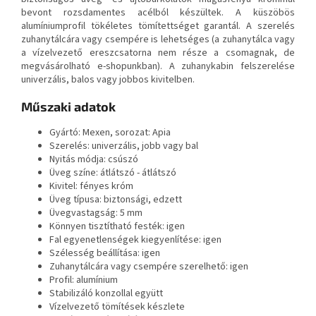
bevont rozsdamentes acélból készültek. A küszöbös
alumíniumprofil tökéletes tömítettséget garantál. A szerelés
zuhanytálcára vagy csempére is lehetséges (a zuhanytálca vagy
a vízelvezető ereszcsatorna nem része a csomagnak, de
megvásárolható e-shopunkban). A zuhanykabin felszerelése
univerzális, balos vagy jobbos kivitelben.
Műszaki adatok
Gyártó: Mexen, sorozat: Apia
Szerelés: univerzális, jobb vagy bal
Nyitás módja: csúszó
Üveg színe: átlátszó - átlátszó
Kivitel: fényes króm
Üveg típusa: biztonsági, edzett
Üvegvastagság: 5 mm
Könnyen tisztítható festék: igen
Fal egyenetlenségek kiegyenlítése: igen
Szélesség beállítása: igen
Zuhanytálcára vagy csempére szerelhető: igen
Profil: alumínium
Stabilizáló konzollal együtt
Vízelvezető tömítések készlete