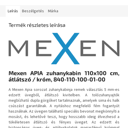
Leírás
Beszélgetés
Márka
Termék részletes leírása
Mexen APIA zuhanykabin 110x100 cm,
átlátszó / króm, 840-110-100-01-00
A Mexen Apia sorozat zuhanykabinja remek választás 5 mm-es
edzett üvegből, átlátszó kivitelben. A tolózuhanyajtók
megbízható dupla görgőket tartalmaznak, amelyek sima és halk
csúszást garantálnak. A nyitáshoz megfelelő fém fogantyút
használnak. Az üvegen található speciális bevonat megkönnyíti a
mosást, és lehetővé teszi, hogy hosszabb ideig élvezhesd a
tökéletesen átlátszó és fényes üveget. Az edzett és
biztonságos üveg- és ajtóburkolatok magasfényű krómmal