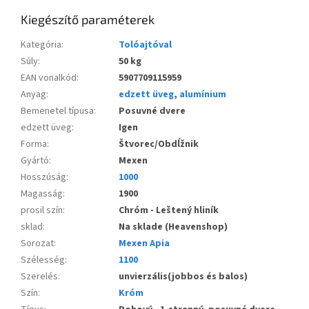
Kiegészítő paraméterek
Kategória
:
Tolóajtóval
Súly
:
50 kg
EAN vonalkód
:
5907709115959
Anyag
:
edzett üveg
,
alumínium
Bemenetel típusa
:
Posuvné dvere
edzett üveg
:
Igen
Forma
:
Štvorec/Obdĺžnik
Gyártó
:
Mexen
Hosszúság
:
1000
Magasság
:
1900
prosil szín
:
Chróm - Leštený hliník
sklad
:
Na sklade (Heavenshop)
Sorozat
:
Mexen Apia
Szélesség
:
1100
Szerelés
:
unvierzális(jobbos és balos)
Szín
:
Króm