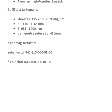
Alumínium ajtótömítési küszöb
Beállítási tartomány:
Méretek: 115 x 100 x 190 (h), cm
A: 1140 - 1165 mm
B: 985 - 1000 mm
bemeneti szélesség: 480mm
a csomag tartalma:
zuhanyajtó: 845-115-000-01-00
fix oldalfal: 840-100-000-01-00