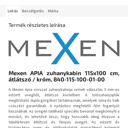
Leírás
Beszélgetés
Márka
Termék részletes leírása
Mexen APIA zuhanykabin 115x100 cm,
átlátszó / króm, 840-115-100-01-00
A Mexen Apia sorozat zuhanykabinja remek választás 5 mm-es
edzett üvegből, átlátszó kivitelben. A tolózuhanyajtók
megbízható dupla görgőket tartalmaznak, amelyek sima és halk
csúszást garantálnak. A nyitáshoz megfelelő fém fogantyút
használnak. Az üvegen található speciális bevonat megkönnyíti a
mosást, és lehetővé teszi, hogy hosszabb ideig élvezze a
tökéletesen átlátszó és fényes üveget. Az edzett és
biztonságos üveg- és ajtóburkolatok magasfényű krómmal