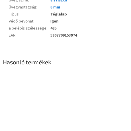
Üveg színe
:
víztiszta
Üvegvastagság
:
6 mm
Típus
:
Téglalap
Védő bevonat
:
Igen
a belépís szélessége
:
485
EAN
:
5907709153974
Hasonló termékek
Novinka