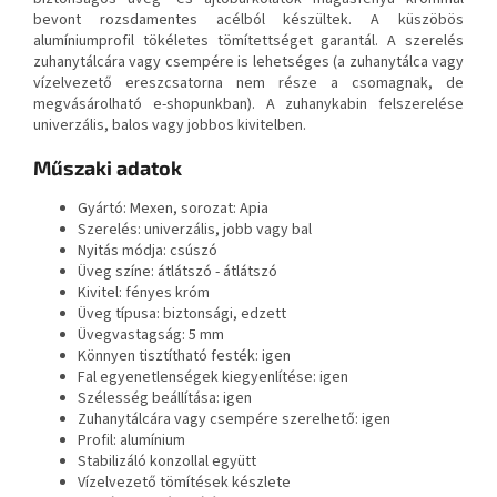
bevont rozsdamentes acélból készültek. A küszöbös
alumíniumprofil tökéletes tömítettséget garantál. A szerelés
zuhanytálcára vagy csempére is lehetséges (a zuhanytálca vagy
vízelvezető ereszcsatorna nem része a csomagnak, de
megvásárolható e-shopunkban). A zuhanykabin felszerelése
univerzális, balos vagy jobbos kivitelben.
Műszaki adatok
Gyártó: Mexen, sorozat: Apia
Szerelés: univerzális, jobb vagy bal
Nyitás módja: csúszó
Üveg színe: átlátszó - átlátszó
Kivitel: fényes króm
Üveg típusa: biztonsági, edzett
Üvegvastagság: 5 mm
Könnyen tisztítható festék: igen
Fal egyenetlenségek kiegyenlítése: igen
Szélesség beállítása: igen
Zuhanytálcára vagy csempére szerelhető: igen
Profil: alumínium
Stabilizáló konzollal együtt
Vízelvezető tömítések készlete