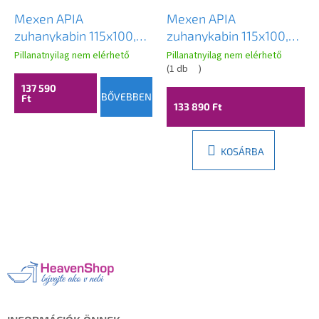
Mexen APIA
Mexen APIA
zuhanykabin 115x100,
zuhanykabin 115x100,
átlátszó üveg / fekete
átlátszó csíkok / króm
Pillanatnyilag nem elérhető
Pillanatnyilag nem elérhető
profil, 840-115-100-70-
profil, 840-115-100-01-
(
1 db
)
00
20
137 590
BŐVEBBEN
Ft
133 890 Ft
KOSÁRBA
L
á
b
l
é
c