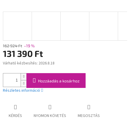
162 924 Ft
–19 %
131 390 Ft
Várható kézbesítés:
2026.8.18
Egységár:
Hozzáadás a kosárhoz
Részletes információ
KÉRDÉS
NYOMON KÖVETÉS
MEGOSZTÁS