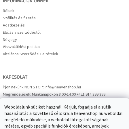
INFORMÁCIÓK ÖNNEK
Rólunk
Szállítás és fizetés
Adatkezelés
Elállás a szerződéstől
Névjegy
Visszaküldési politika
Általános Szerződési Feltételek
KAPCSOLAT
Írjon nekünk:
NON STOP: info@heavenshop.hu
Megrendelések:
Munkanapokon 8:00-14:00 +421 914 399 399
Panaszok:
Munkanapokon 8:00-14:00 +421 914 399 399
Weboldalunk sütiket használ. Kérjük, fogadja el a sütik
Facebook
HeavenShop.sk
használatát a következő célokra: a heavenshop.hu weboldal
megfelelő működése, a weboldal látogatottságának
mérése, egyéb speciális funkciók érdekében, amelyek