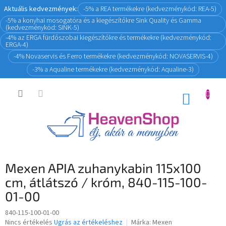
Ugrás
Aktuális kedvezmények:
-5% a REA termékekre (kedvezménykód: REA-5)
a
-5% a konyhai mosogatóra és a kiegészítőkre Sink Quality és Gamma
fő
(kedvezménykód: SINK-5)
tartalomhoz
-4% az ERGA fürdőszobai kiegészítőkre és termékekre (kedvezménykód:
ERGA-4)
-4% Novaservis és Ferro termékekre (kedvezménykód: NOVASERVIS-4)
-3% a Aqualine termékekre (kedvezménykód: Aqualine-3)
KOSÁR
Mexen APIA zuhanykabin 115x100
cm, átlátszó / króm, 840-115-100-
01-00
840-115-100-01-00
A
Nincs értékelés
Ugrás az értékeléshez
Márka:
Mexen