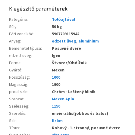
Kiegészítő paraméterek
Kategória
:
Tolóajtóval
Súly
:
50 kg
EAN vonalkód
:
5907709115942
Anyag
:
edzett üveg
,
alumínium
Bemenetel típusa
:
Posuvné dvere
edzett üveg
:
Igen
Forma
:
Štvorec/Obdĺžnik
Gyártó
:
Mexen
Hosszúság
:
1000
Magasság
:
1900
prosil szín
:
Chróm - Leštený hliník
Sorozat
:
Mexen Apia
Szélesség
:
1150
Szerelés
:
unvierzális(jobbos és balos)
Szín
:
Króm
Típus
:
Rohový - 1-stranný, posuvné dvere