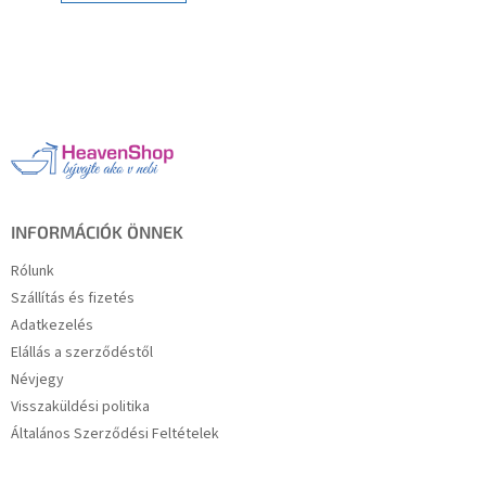
L
á
b
l
é
c
INFORMÁCIÓK ÖNNEK
Rólunk
Szállítás és fizetés
Adatkezelés
Elállás a szerződéstől
Névjegy
Visszaküldési politika
Általános Szerződési Feltételek