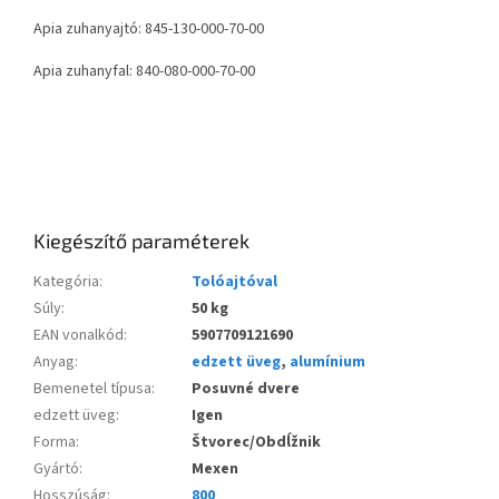
Apia zuhanyajtó: 845-130-000-70-00
Apia zuhanyfal: 840-080-000-70-00
Kiegészítő paraméterek
Kategória
:
Tolóajtóval
Súly
:
50 kg
EAN vonalkód
:
5907709121690
Anyag
:
edzett üveg
,
alumínium
Bemenetel típusa
:
Posuvné dvere
edzett üveg
:
Igen
Forma
:
Štvorec/Obdĺžnik
Gyártó
:
Mexen
Hosszúság
:
800