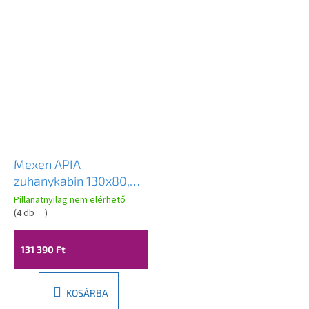
Mexen APIA
zuhanykabin 130x80,
átlátszó csíkok / króm
Pillanatnyilag nem elérhető
profil, 840-130-080-
(
4 db
)
01-20
131 390 Ft
KOSÁRBA