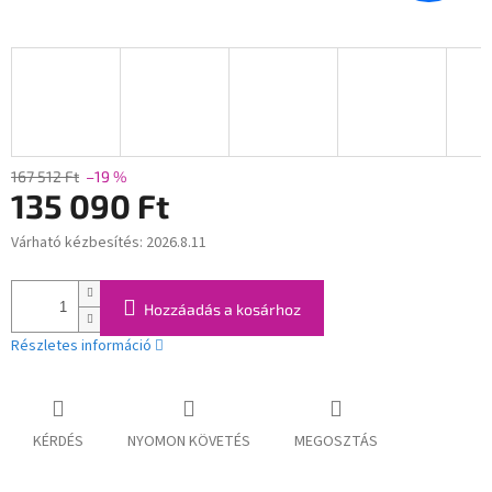
167 512 Ft
–19 %
135 090 Ft
Várható kézbesítés:
2026.8.11
Egységár:
Hozzáadás a kosárhoz
Részletes információ
KÉRDÉS
NYOMON KÖVETÉS
MEGOSZTÁS