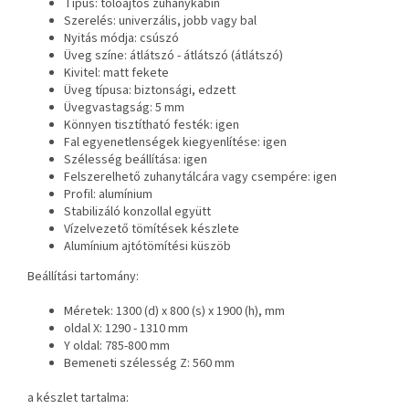
Típus: tolóajtós zuhanykabin
Szerelés: univerzális, jobb vagy bal
Nyitás módja: csúszó
Üveg színe: átlátszó - átlátszó (átlátszó)
Kivitel: matt fekete
Üveg típusa: biztonsági, edzett
Üvegvastagság: 5 mm
Könnyen tisztítható festék: igen
Fal egyenetlenségek kiegyenlítése: igen
Szélesség beállítása: igen
Felszerelhető zuhanytálcára vagy csempére: igen
Profil: alumínium
Stabilizáló konzollal együtt
Vízelvezető tömítések készlete
Alumínium ajtótömítési küszöb
Beállítási tartomány:
Méretek: 1300 (d) x 800 (s) x 1900 (h), mm
oldal X: 1290 - 1310 mm
Y oldal: 785-800 mm
Bemeneti szélesség Z: 560 mm
a készlet tartalma: