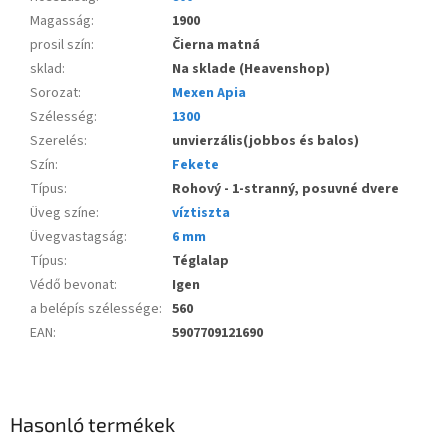
Magasság
:
1900
prosil szín
:
Čierna matná
sklad
:
Na sklade (Heavenshop)
Sorozat
:
Mexen Apia
Szélesség
:
1300
Szerelés
:
unvierzális(jobbos és balos)
Szín
:
Fekete
Típus
:
Rohový - 1-stranný, posuvné dvere
Üveg színe
:
víztiszta
Üvegvastagság
:
6 mm
Típus
:
Téglalap
Védő bevonat
:
Igen
a belépís szélessége
:
560
EAN
:
5907709121690
Hasonló termékek