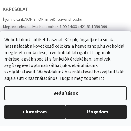
KAPCSOLAT
Írjon nekünk:
NON STOP: info@heavenshop.hu
Megrendelések:
Munkanapokon 8:00-14:00 +421 914 399 399
Panaszok:
Munkanapokon 8:00-14:00 +421 914 399 399
Weboldalunk sütiket használ. Kérjük, fogadja el a sütik
Facebook
HeavenShop.sk
használatát a következő célokra: a heavenshop.hu weboldal
megfelelő működése, a weboldal látogatottságának
mérése, egyéb speciális funkciók érdekében, amelyek
Eredményeink
segítségével optimalizálhatjuk webáruházunk
szolgáltatásait. Weboldalunk használatával hozzájárulását
adja a sütik használatához. Tudjon meg többet
itt
Árukereső.hu
Beállítások
Elutasítom
Elfogadom