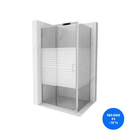
termék
átlagos
értékelése
5-
ből
0,0
csillag.
169 000
Ft
–19 %