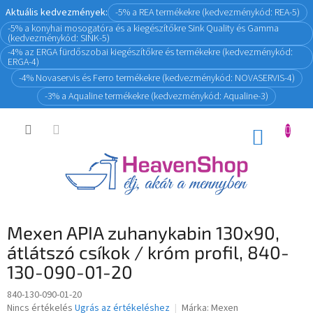
Ugrás
Aktuális kedvezmények:
-5% a REA termékekre (kedvezménykód: REA-5)
a
-5% a konyhai mosogatóra és a kiegészítőkre Sink Quality és Gamma
fő
(kedvezménykód: SINK-5)
tartalomhoz
-4% az ERGA fürdőszobai kiegészítőkre és termékekre (kedvezménykód:
ERGA-4)
-4% Novaservis és Ferro termékekre (kedvezménykód: NOVASERVIS-4)
-3% a Aqualine termékekre (kedvezménykód: Aqualine-3)
KOSÁR
Mexen APIA zuhanykabin 130x90,
átlátszó csíkok / króm profil, 840-
130-090-01-20
840-130-090-01-20
A
Nincs értékelés
Ugrás az értékeléshez
Márka:
Mexen