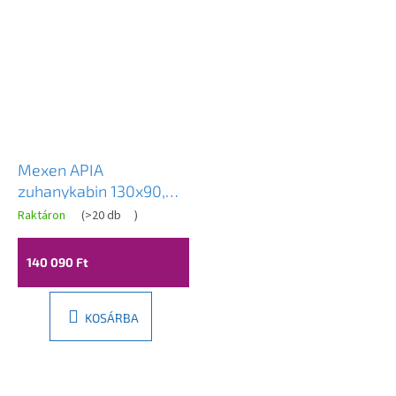
Mexen APIA
zuhanykabin 130x90,
átlátszó üveg / fekete
Raktáron
(
>20 db
)
profil, 840-130-090-
70-00
140 090 Ft
KOSÁRBA
L