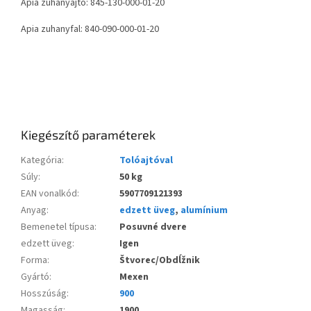
Apia zuhanyajtó: 845-130-000-01-20
Apia zuhanyfal: 840-090-000-01-20
Kiegészítő paraméterek
Kategória
:
Tolóajtóval
Súly
:
50 kg
EAN vonalkód
:
5907709121393
Anyag
:
edzett üveg
,
alumínium
Bemenetel típusa
:
Posuvné dvere
edzett üveg
:
Igen
Forma
:
Štvorec/Obdĺžnik
Gyártó
:
Mexen
Hosszúság
:
900
Magasság
:
1900