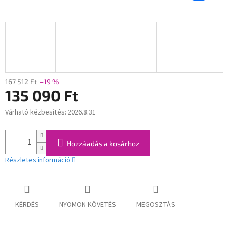
167 512 Ft
–19 %
135 090 Ft
Várható kézbesítés:
2026.8.31
Egységár:
Hozzáadás a kosárhoz
Részletes információ
KÉRDÉS
NYOMON KÖVETÉS
MEGOSZTÁS