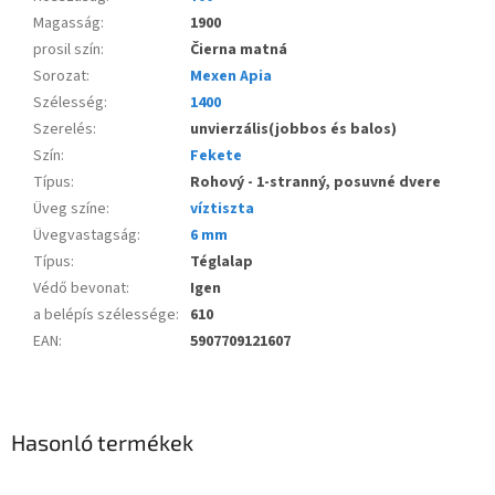
Magasság
:
1900
prosil szín
:
Čierna matná
Sorozat
:
Mexen Apia
Szélesség
:
1400
Szerelés
:
unvierzális(jobbos és balos)
Szín
:
Fekete
Típus
:
Rohový - 1-stranný, posuvné dvere
Üveg színe
:
víztiszta
Üvegvastagság
:
6 mm
Típus
:
Téglalap
Védő bevonat
:
Igen
a belépís szélessége
:
610
EAN
:
5907709121607
Hasonló termékek