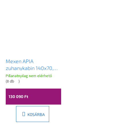
Mexen APIA
zuhanykabin 140x70,
átlátszó csíkok / króm
Pillanatnyilag nem elérhető
profil, 840-140-070-01-
(
8 db
)
20
130 090 Ft
KOSÁRBA