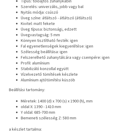
Típus: tolóajtós zuhanykabin
Szerelés: univerzális, jobb vagy bal
Nyitás módja: csúszó
Üveg színe: átlátszó - átlátszó (átlátszó)
Kivitel: matt fekete
Üveg típusa: biztonsági, edzett
Üvegvastagság: 5 mm
Könnyen tisztítható festék: igen
Fal egyenetlenségek kiegyenlítése: igen
Szélesség beállítása: igen
Felszerelhető zuhanytálcára vagy csempére: igen
Profil: alumínium
Stabilizáló konzollal együtt
Vízelvezető tömítések készlete
Alumínium ajtótömítési küszöb
Beállítási tartomány:
Méretek: 1400 (d) x 700 (s) x 1900 (h), mm
oldal X: 1390 - 1410 mm
Y oldal: 685-700 mm
Bemeneti szélesség Z: 580 mm
a készlet tartalma: