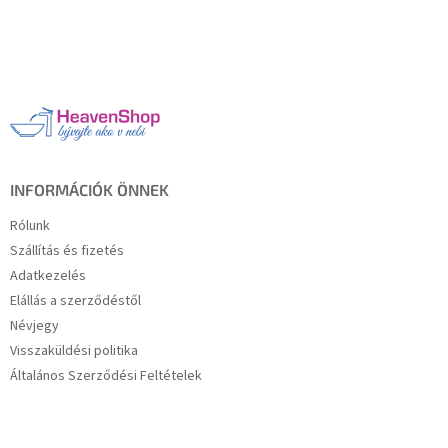
L
á
b
l
é
c
INFORMÁCIÓK ÖNNEK
Rólunk
Szállítás és fizetés
Adatkezelés
Elállás a szerződéstől
Névjegy
Visszaküldési politika
Általános Szerződési Feltételek