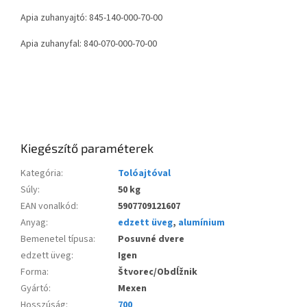
Apia zuhanyajtó: 845-140-000-70-00
Apia zuhanyfal: 840-070-000-70-00
Kiegészítő paraméterek
Kategória
:
Tolóajtóval
Súly
:
50 kg
EAN vonalkód
:
5907709121607
Anyag
:
edzett üveg
,
alumínium
Bemenetel típusa
:
Posuvné dvere
edzett üveg
:
Igen
Forma
:
Štvorec/Obdĺžnik
Gyártó
:
Mexen
Hosszúság
:
700