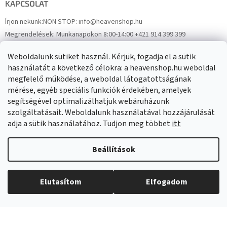
KAPCSOLAT
Írjon nekünk:
NON STOP: info@heavenshop.hu
Megrendelések:
Munkanapokon 8:00-14:00 +421 914 399 399
Panaszok:
Munkanapokon 8:00-14:00 +421 914 399 399
Weboldalunk sütiket használ. Kérjük, fogadja el a sütik
Facebook
HeavenShop.sk
használatát a következő célokra: a heavenshop.hu weboldal
megfelelő működése, a weboldal látogatottságának
mérése, egyéb speciális funkciók érdekében, amelyek
Eredményeink
segítségével optimalizálhatjuk webáruházunk
szolgáltatásait. Weboldalunk használatával hozzájárulását
adja a sütik használatához. Tudjon meg többet
itt
Árukereső.hu
Beállítások
Elutasítom
Elfogadom