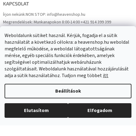
KAPCSOLAT
Írjon nekünk:
NON STOP: info@heavenshop.hu
Megrendelések:
Munkanapokon 8:00-14:00 +421 914 399 399
Panaszok:
Munkanapokon 8:00-14:00 +421 914 399 399
Weboldalunk sütiket használ. Kérjük, fogadja el a sütik
Facebook
HeavenShop.sk
használatát a következő célokra: a heavenshop.hu weboldal
megfelelő működése, a weboldal látogatottságának
mérése, egyéb speciális funkciók érdekében, amelyek
Eredményeink
segítségével optimalizálhatjuk webáruházunk
szolgáltatásait. Weboldalunk használatával hozzájárulását
adja a sütik használatához. Tudjon meg többet
itt
Árukereső.hu
Beállítások
Elutasítom
Elfogadom