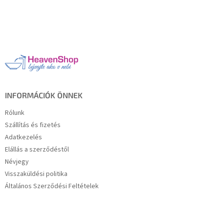
L
á
b
l
é
c
INFORMÁCIÓK ÖNNEK
Rólunk
Szállítás és fizetés
Adatkezelés
Elállás a szerződéstől
Névjegy
Visszaküldési politika
Általános Szerződési Feltételek