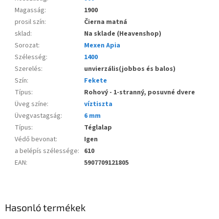
Magasság
:
1900
prosil szín
:
Čierna matná
sklad
:
Na sklade (Heavenshop)
Sorozat
:
Mexen Apia
Szélesség
:
1400
Szerelés
:
unvierzális(jobbos és balos)
Szín
:
Fekete
Típus
:
Rohový - 1-stranný, posuvné dvere
Üveg színe
:
víztiszta
Üvegvastagság
:
6 mm
Típus
:
Téglalap
Védő bevonat
:
Igen
a belépís szélessége
:
610
EAN
:
5907709121805
Hasonló termékek