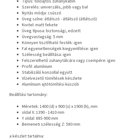
Típus: tolóajtós zuhanykabin
Szerelés: univerzális, jobb vagy bal
Nyitás módja: csúszó
Üveg színe: átlátszó - átlátszó (átlátszó)
Kivitel: matt fekete
Üveg típusa: biztonsági, edzett
Üvegvastagság: 5 mm
Könnyen tisztítható festék: igen
Fal egyenetlenségek kiegyenlítése: igen
Szélesség beállítása: igen
Felszerelhető zuhanytálcára vagy csempére: igen
Profil: alumínium
Stabilizáló konzollal együtt
Vízelvezető tömítések készlete
Alumínium ajtótömítési küszöb
Beállítási tartomány:
Méretek: 1400 (d) x 900 (s) x 1900 (h), mm
oldal X: 1390 - 1410 mm
Y oldal: 885-900 mm
Bemeneti szélesség Z: 580 mm
a készlet tartalma: