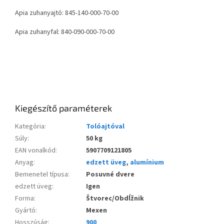
Apia zuhanyajtó: 845-140-000-70-00
Apia zuhanyfal: 840-090-000-70-00
Kiegészítő paraméterek
Kategória
:
Tolóajtóval
Súly
:
50 kg
EAN vonalkód
:
5907709121805
Anyag
:
edzett üveg
,
alumínium
Bemenetel típusa
:
Posuvné dvere
edzett üveg
:
Igen
Forma
:
Štvorec/Obdĺžnik
Gyártó
:
Mexen
Hosszúság
:
900