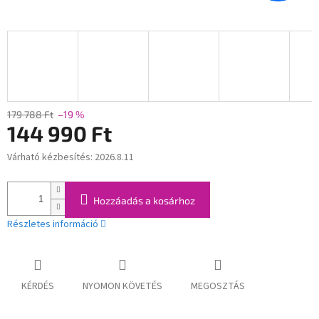
179 788 Ft
–19 %
144 990 Ft
Várható kézbesítés:
2026.8.11
Egységár:
Hozzáadás a kosárhoz
Részletes információ
KÉRDÉS
NYOMON KÖVETÉS
MEGOSZTÁS