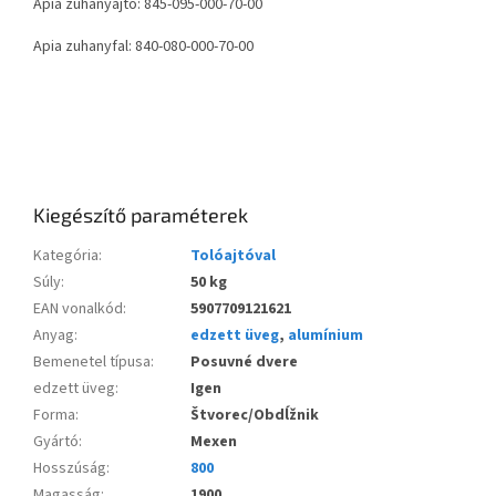
Apia zuhanyajtó: 845-095-000-70-00
Apia zuhanyfal: 840-080-000-70-00
Kiegészítő paraméterek
Kategória
:
Tolóajtóval
Súly
:
50 kg
EAN vonalkód
:
5907709121621
Anyag
:
edzett üveg
,
alumínium
Bemenetel típusa
:
Posuvné dvere
edzett üveg
:
Igen
Forma
:
Štvorec/Obdĺžnik
Gyártó
:
Mexen
Hosszúság
:
800
Magasság
:
1900