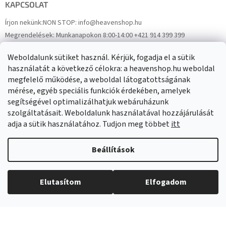
KAPCSOLAT
Írjon nekünk:
NON STOP: info@heavenshop.hu
Megrendelések:
Munkanapokon 8:00-14:00 +421 914 399 399
Panaszok:
Munkanapokon 8:00-14:00 +421 914 399 399
Weboldalunk sütiket használ. Kérjük, fogadja el a sütik
Facebook
HeavenShop.sk
használatát a következő célokra: a heavenshop.hu weboldal
megfelelő működése, a weboldal látogatottságának
mérése, egyéb speciális funkciók érdekében, amelyek
Eredményeink
segítségével optimalizálhatjuk webáruházunk
szolgáltatásait. Weboldalunk használatával hozzájárulását
adja a sütik használatához. Tudjon meg többet
itt
Árukereső.hu
Beállítások
Elutasítom
Elfogadom