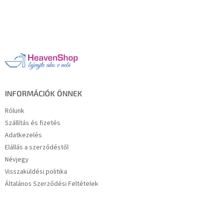
L
á
b
l
é
c
INFORMÁCIÓK ÖNNEK
Rólunk
Szállítás és fizetés
Adatkezelés
Elállás a szerződéstől
Névjegy
Visszaküldési politika
Általános Szerződési Feltételek