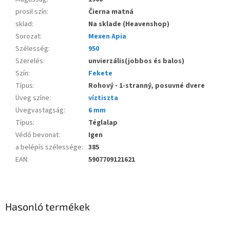
prosil szín
:
Čierna matná
sklad
:
Na sklade (Heavenshop)
Sorozat
:
Mexen Apia
Szélesség
:
950
Szerelés
:
unvierzális(jobbos és balos)
Szín
:
Fekete
Típus
:
Rohový - 1-stranný, posuvné dvere
Üveg színe
:
víztiszta
Üvegvastagság
:
6 mm
Típus
:
Téglalap
Védő bevonat
:
Igen
a belépís szélessége
:
385
EAN
:
5907709121621
Hasonló termékek