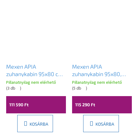
Mexen APIA
Mexen APIA
zuhanykabin 95x80 cm,
zuhanykabin 95x80,
átlátszó / króm, 840-
átlátszó csíkok / króm
Pillanatnyilag nem elérhető
Pillanatnyilag nem elérhető
095-080-01-00
(
3 db
)
profil, 840-095-080-
(
5 db
)
01-20
111 590 Ft
115 290 Ft
KOSÁRBA
KOSÁRBA