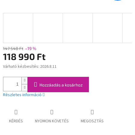
147 548 Ft
–19 %
118 990 Ft
Várható kézbesítés:
2026.8.11
Egységár:
Hozzáadás a kosárhoz
Részletes információ
KÉRDÉS
NYOMON KÖVETÉS
MEGOSZTÁS