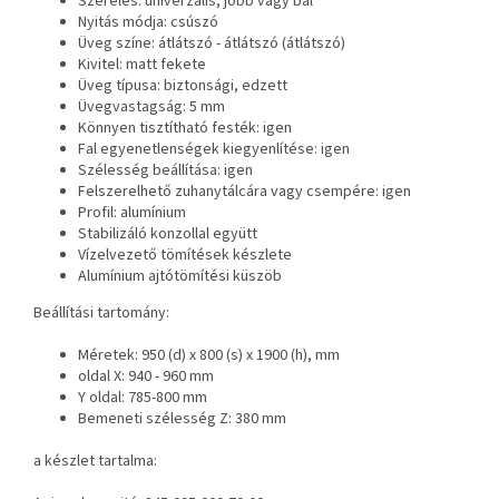
Szerelés: univerzális, jobb vagy bal
Nyitás módja: csúszó
Üveg színe: átlátszó - átlátszó (átlátszó)
Kivitel: matt fekete
Üveg típusa: biztonsági, edzett
Üvegvastagság: 5 mm
Könnyen tisztítható festék: igen
Fal egyenetlenségek kiegyenlítése: igen
Szélesség beállítása: igen
Felszerelhető zuhanytálcára vagy csempére: igen
Profil: alumínium
Stabilizáló konzollal együtt
Vízelvezető tömítések készlete
Alumínium ajtótömítési küszöb
Beállítási tartomány:
Méretek: 950 (d) x 800 (s) x 1900 (h), mm
oldal X: 940 - 960 mm
Y oldal: 785-800 mm
Bemeneti szélesség Z: 380 mm
a készlet tartalma: