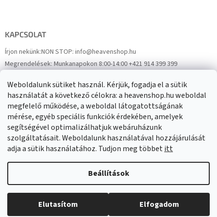
KAPCSOLAT
Írjon nekünk:
NON STOP: info@heavenshop.hu
Megrendelések:
Munkanapokon 8:00-14:00 +421 914 399 399
Panaszok:
Munkanapokon 8:00-14:00 +421 914 399 399
Weboldalunk sütiket használ. Kérjük, fogadja el a sütik
Facebook
HeavenShop.sk
használatát a következő célokra: a heavenshop.hu weboldal
megfelelő működése, a weboldal látogatottságának
mérése, egyéb speciális funkciók érdekében, amelyek
Eredményeink
segítségével optimalizálhatjuk webáruházunk
szolgáltatásait. Weboldalunk használatával hozzájárulását
adja a sütik használatához. Tudjon meg többet
itt
Árukereső.hu
Beállítások
Elutasítom
Elfogadom