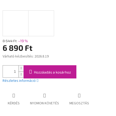
8 544 Ft
–19 %
6 890 Ft
Várható kézbesítés:
2026.8.19
Egységár:
Hozzáadás a kosárhoz
Részletes információ
KÉRDÉS
NYOMON KÖVETÉS
MEGOSZTÁS