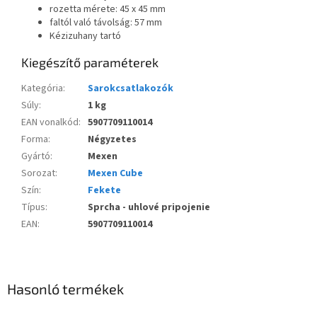
rozetta mérete: 45 x 45 mm
faltól való távolság: 57 mm
Kézizuhany tartó
Kiegészítő paraméterek
Kategória
:
Sarokcsatlakozók
Súly
:
1 kg
EAN vonalkód
:
5907709110014
Forma
:
Négyzetes
Gyártó
:
Mexen
Sorozat
:
Mexen Cube
Szín
:
Fekete
Típus
:
Sprcha - uhlové pripojenie
EAN
:
5907709110014
Hasonló termékek