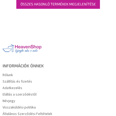
ÖSSZES HASONLÓ TERMÉKEK MEGJELENÍTÉSE
L
á
b
l
é
c
INFORMÁCIÓK ÖNNEK
Rólunk
Szállítás és fizetés
Adatkezelés
Elállás a szerződéstől
Névjegy
Visszaküldési politika
Általános Szerződési Feltételek