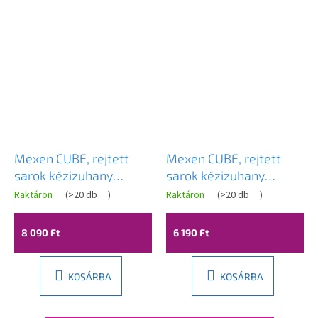
Mexen CUBE, rejtett
Mexen CUBE, rejtett
sarok kézizuhany
sarok kézizuhany
csatlakozó 1/2", fehér,
csatlakozó 1/2", króm,
Raktáron
(
>20 db
)
Raktáron
(
>20 db
)
79300-20
79300-00
8 090 Ft
6 190 Ft
KOSÁRBA
KOSÁRBA