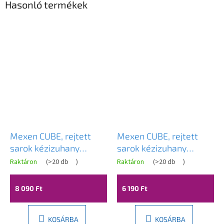
Hasonló termékek
Mexen CUBE, rejtett
Mexen CUBE, rejtett
sarok kézizuhany
sarok kézizuhany
csatlakozó 1/2", fehér,
csatlakozó 1/2", króm,
Raktáron
(
>20 db
)
Raktáron
(
>20 db
)
79300-20
79300-00
8 090 Ft
6 190 Ft
KOSÁRBA
KOSÁRBA