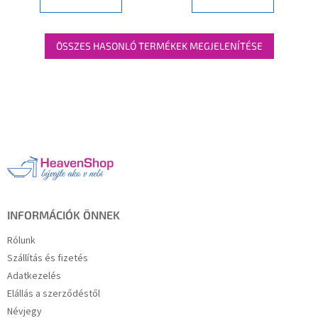
ÖSSZES HASONLÓ TERMÉKEK MEGJELENÍTÉSE
L
á
b
l
é
c
INFORMÁCIÓK ÖNNEK
Rólunk
Szállítás és fizetés
Adatkezelés
Elállás a szerződéstől
Névjegy