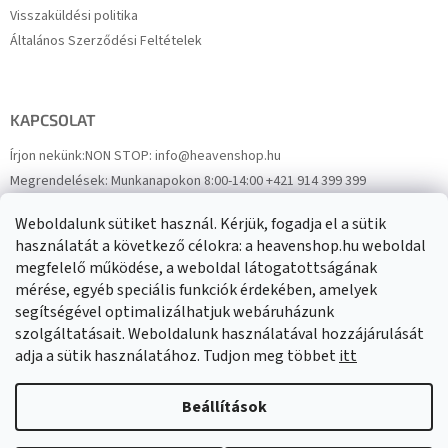
Visszaküldési politika
Általános Szerződési Feltételek
KAPCSOLAT
Írjon nekünk:
NON STOP: info@heavenshop.hu
Megrendelések:
Munkanapokon 8:00-14:00 +421 914 399 399
Panaszok:
Munkanapokon 8:00-14:00 +421 914 399 399
Weboldalunk sütiket használ. Kérjük, fogadja el a sütik
Facebook
HeavenShop.sk
használatát a következő célokra: a heavenshop.hu weboldal
megfelelő működése, a weboldal látogatottságának
mérése, egyéb speciális funkciók érdekében, amelyek
Eredményeink
segítségével optimalizálhatjuk webáruházunk
szolgáltatásait. Weboldalunk használatával hozzájárulását
adja a sütik használatához. Tudjon meg többet
itt
Árukereső.hu
Beállítások