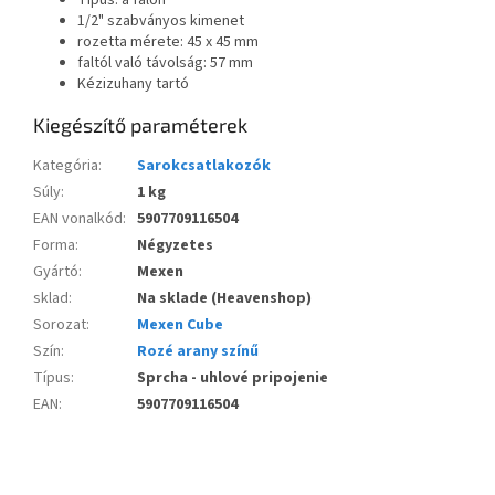
Típus: a falon
1/2" szabványos kimenet
rozetta mérete: 45 x 45 mm
faltól való távolság: 57 mm
Kézizuhany tartó
Kiegészítő paraméterek
Kategória
:
Sarokcsatlakozók
Súly
:
1 kg
EAN vonalkód
:
5907709116504
Forma
:
Négyzetes
Gyártó
:
Mexen
sklad
:
Na sklade (Heavenshop)
Sorozat
:
Mexen Cube
Szín
:
Rozé arany színű
Típus
:
Sprcha - uhlové pripojenie
EAN
:
5907709116504