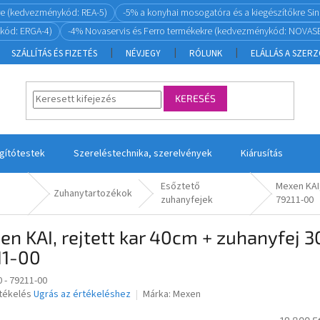
re (kedvezménykód: REA-5)
-5% a konyhai mosogatóra és a kiegészítőkre S
kód: ERGA-4)
-4% Novaservis és Ferro termékekre (kedvezménykód: NOVASE
SZÁLLÍTÁS ÉS FIZETÉS
NÉVJEGY
RÓLUNK
ELÁLLÁS A SZER
KERESÉS
ágítótestek
Szereléstechnika, szerelvények
Kiárusítás
Esőztető
Mexen KAI,
Zuhanytartozékok
zuhanyfejek
79211-00
n KAI, rejtett kar 40cm + zuhanyfej 
11-00
 - 79211-00
rtékelés
Ugrás az értékeléshez
Márka:
Mexen