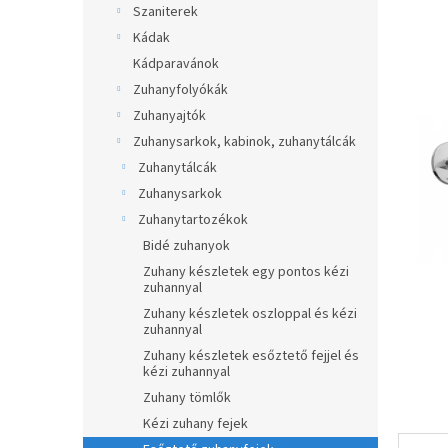
átlagos
Szaniterek
p
értékel
a
Kádak
5-
ből
n
Kádparavánok
0,0
e
Zuhanyfolyókák
csillag.
l
Zuhanyajtók
Zuhanysarkok, kabinok, zuhanytálcák
Zuhanytálcák
Zuhanysarkok
Zuhanytartozékok
Bidé zuhanyok
Zuhany készletek egy pontos kézi
zuhannyal
Zuhany készletek oszloppal és kézi
zuhannyal
Zuhany készletek esőztető fejjel és
kézi zuhannyal
Zuhany tömlők
Kézi zuhany fejek