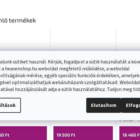
nló termékek
lunk sütiket használ. Kérjük, fogadja el a sütik használatát a kö
: a heavenshop.hu weboldal megfelelő működése, a weboldal
ottságának mérése, egyéb speciális funkciók érdekében, amelyek
gével optimalizálhatjuk webáruházunk szolgáltatásait. Webolda
atával hozzájárulását adja a sütik használatához. Tudjon meg t
 KAI, rejtett kar
Mexen KAI, rejtett kar
Mexen KA
lítások
Elutasítom
Elfo
 + zuhanyfej
40cm + zuhanyfej
40cm + 
, grafit, 79230-66
30cm, rózsaszín-arany,
30cm, a
Pillanatnyi
ron
(
>20 db
)
Raktáron
(
>20 db
)
211-66
79230-60 + 79211-60
+ 79211
(
>20 db
)
60 Ft
19 500 Ft
18 460 F