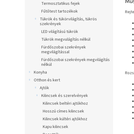
Műs
Termosztatikus fejek
Fűtőtest tartozékok
Rejte
Tükrök és tükörvilágítás, tükrös
szekrények
LED világítású tükrök
Tükrök megvulágítás nélkül
Fürdőszobai szekrények
megvilágítással
Fürdőszobai szekrények megvilágítás
nélkül
Konyha
Rozs
Otthon és kert
Ajtók
Kilincsek és szerelvények
Kilincsek beltéri ajtókhoz
Hosszú címes kilincsek
Kilincsek kültéri ajtókhoz
Kapu kilincsek