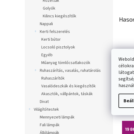
Rozetták
Golyók
Kilincs kiegészítők
Haso
Nappali
Kerti felszerelés
Kerti bútor
Locsoló pisztolyok
Egyéb
Webolda
Műanyag tömlőcsatlakozók
célokra
Ruhaszárítás, vasalás, ruhatárolás
látogat
Ruhaszárítók
segítsé
használ
Vasalódeszkák és kiegészítők
Mexen
Akasztók, vállpántok, táskák
Beál
40cm
Divat
30cm
Világítótestek
Raktá
+ 79
Mennyezeti lámpák
Fali lámpák
19 8
Állólámpák