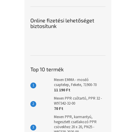
Online fizetési lehetőséget
biztosítunk
Top 10 termék
Mexen EMMA - mosdó
csaptelep, Fekete, 71900-70
11 190 Ft
Mexen PPR csőtartó, PPR 32 -
W97342-32-00
70 Ft
Mexen PPR, karmantyú,
hegesztett csatlakozó PPR
csövekhez 20 x 20, PN25 -