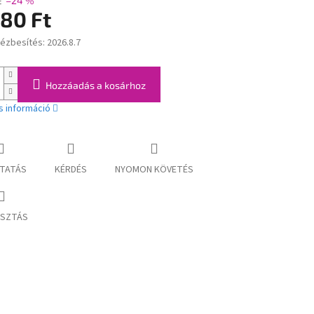
t
–24 %
980 Ft
kézbesítés:
2026.8.7
:
Hozzáadás a kosárhoz
s információ
TATÁS
KÉRDÉS
NYOMON KÖVETÉS
SZTÁS