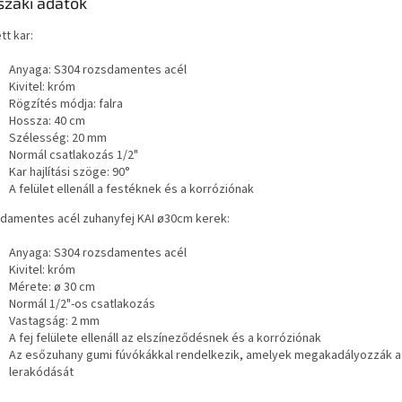
zaki adatok
tt kar:
Anyaga: S304 rozsdamentes acél
Kivitel: króm
Rögzítés módja: falra
Hossza: 40 cm
Szélesség: 20 mm
Normál csatlakozás 1/2"
Kar hajlítási szöge: 90°
A felület ellenáll a festéknek és a korróziónak
damentes acél zuhanyfej KAI ø30cm kerek:
Anyaga: S304 rozsdamentes acél
Kivitel: króm
Mérete: ø 30 cm
Normál 1/2"-os csatlakozás
Vastagság: 2 mm
A fej felülete ellenáll az elszíneződésnek és a korróziónak
Az esőzuhany gumi fúvókákkal rendelkezik, amelyek megakadályozzák a
lerakódását