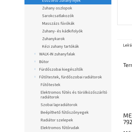
Esőztető zuhanyfejek
Zuhany oszlopok
Sarokcsatlakozók
Masszázs fúvókák
Zuhany- és kádkifolyók
Zuhanykarok
Leírá
Kézi zuhany tartókák
WALK-IN zuhanyfalak
Bútor
Ter
Fürdőszobai kiegészítők
Fűtőtestek, fürdőszobai radiátorok
Fűtőtestek
Elektromos fűtés és törölközőszárító
radiátorok
Szobai lapradiátorok
Beépíthető fűtőszőnyegek
MEX
Radiátor szelepek
792
Elektromos fűtőrudak