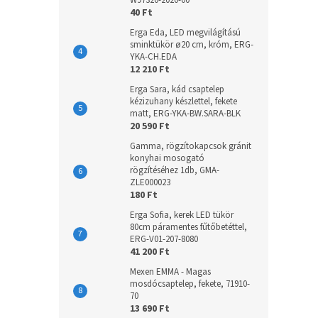
W97320-2020-00
40 Ft
Erga Eda, LED megvilágítású
sminktükör ø20 cm, króm, ERG-
YKA-CH.EDA
12 210 Ft
Erga Sara, kád csaptelep
kézizuhany készlettel, fekete
matt, ERG-YKA-BW.SARA-BLK
20 590 Ft
Gamma, rögzítokapcsok gránit
konyhai mosogató
rögzítéséhez 1db, GMA-
ZLE000023
180 Ft
Erga Sofia, kerek LED tükör
80cm páramentes fűtőbetéttel,
ERG-V01-207-8080
41 200 Ft
Mexen EMMA - Magas
mosdócsaptelep, fekete, 71910-
70
13 690 Ft