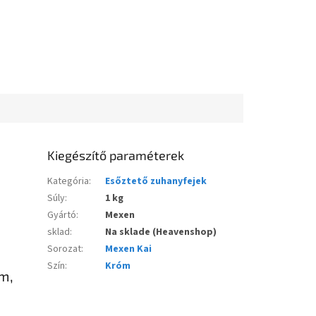
Kiegészítő paraméterek
Kategória
:
Esőztető zuhanyfejek
Súly
:
1 kg
Gyártó
:
Mexen
sklad
:
Na sklade (Heavenshop)
Sorozat
:
Mexen Kai
Szín
:
Króm
óm,